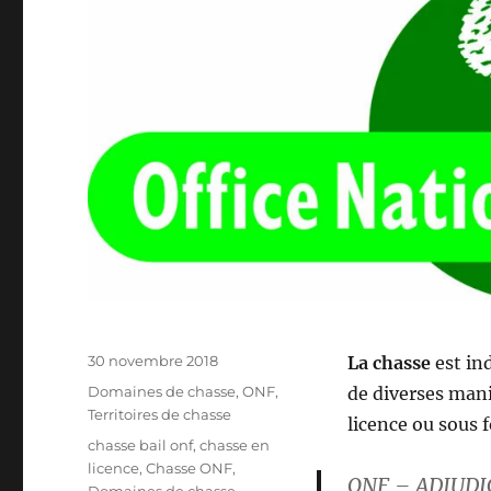
P
30 novembre 2018
La chasse
est in
u
C
Domaines de chasse
,
ONF
,
de diverses man
b
a
Territoires de chasse
licence ou sous 
l
t
É
chasse bail onf
,
chasse en
i
é
t
licence
,
Chasse ONF
,
é
ONF – ADJUD
g
i