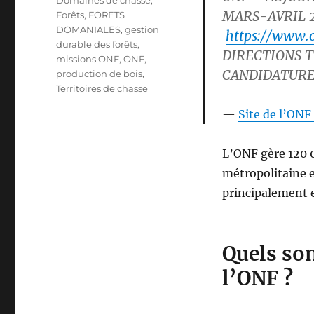
Domaines de chasse
,
l
o
MARS-AVRIL 2
q
Forêts
,
FORETS
e
r
u
DOMANIALES
,
gestion
https://www.o
i
e
durable des forêts
,
DIRECTIONS T
e
t
missions ONF
,
ONF
,
s
CANDIDATURE 
t
production de bois
,
e
Territoires de chasse
s
Site de l’ONF 
L’ONF gère 120 
métropolitaine 
principalement 
Quels son
l’ONF ?