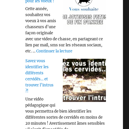
pour les voeux !
Cette année,
souhaitez vos
voeux à vos amis
chasseurs d’une
façon originale
avec une video de chasse, en partageant ce
lien par mail, sms sur les réseaux sociaux,
de « Video « CHASSE » pour les
etc. …
Continuer la lecture
Savez vous
identifier les
différents
cervidés… et
trouver l’intrus
?!
Une vidéo
pédagogique qui
vous permettra de bien identifier les
différentes sortes de cervidés en moins de
20 minutes ! Avertissement âmes sensibles