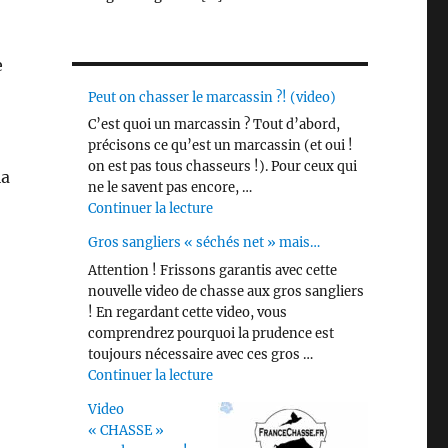
e
Peut on chasser le marcassin ?! (video)
C’est quoi un marcassin ? Tout d’abord,
précisons ce qu’est un marcassin (et oui !
on est pas tous chasseurs !). Pour ceux qui
la
ne le savent pas encore, …
de « Peut on chasser le marcassin ?! 
Continuer la lecture
Gros sangliers « séchés net » mais…
Attention ! Frissons garantis avec cette
nouvelle video de chasse aux gros sangliers
! En regardant cette video, vous
comprendrez pourquoi la prudence est
toujours nécessaire avec ces gros …
de « Gros sangliers « séchés net » m
Continuer la lecture
Video
« CHASSE »