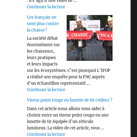
: il s’agit d’une vidéo de …
de « Savez vous identifier les différen
Continuer la lecture
Les français ne
sont plus contre
la chasse !
La société débat
énormément sur
les chasseurs,
leurs pratiques
et leurs impacts
sur les écosystèmes. C’est pourquoi L’IFOP
a réalisé une enquête pour la FNC auprès
d’un échantillon représentatif …
de « Les français ne sont plus contre 
Continuer la lecture
Viseur point rouge ou lunette de tir (video) ?
Dans cet article nous allons vous aider à
choisir entre un viseur point rouge ou une
lunette de tir équipée d’un réticule
lumineux. La video de cet article, vous …
de « Viseur point rouge ou lunette de 
Continuer la lecture