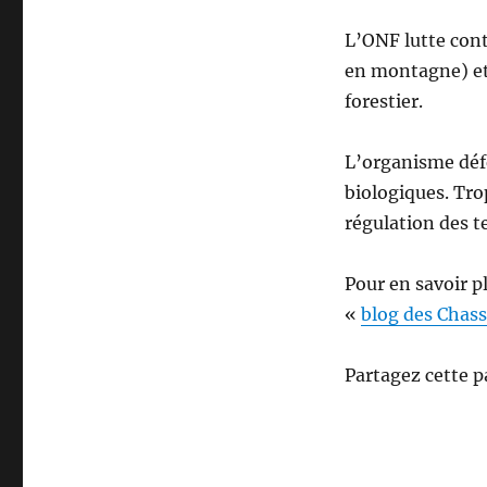
L’ONF lutte cont
en montagne) et
forestier.
L’organisme défe
biologiques. Trop
régulation des t
Pour en savoir p
«
blog des Chas
Partagez cette p