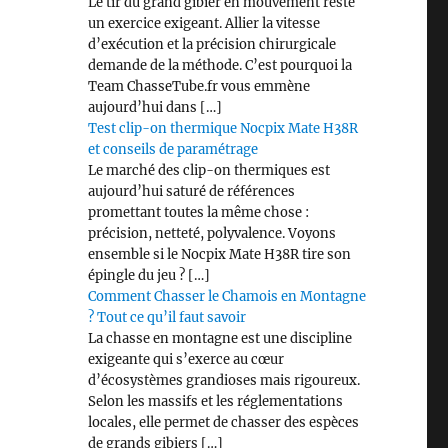
Le tir du grand gibier en mouvement reste
un exercice exigeant. Allier la vitesse
d’exécution et la précision chirurgicale
demande de la méthode. C’est pourquoi la
Team ChasseTube.fr vous emmène
aujourd’hui dans […]
Test clip-on thermique Nocpix Mate H38R
et conseils de paramétrage
Le marché des clip-on thermiques est
aujourd’hui saturé de références
promettant toutes la même chose :
précision, netteté, polyvalence. Voyons
ensemble si le Nocpix Mate H38R tire son
épingle du jeu ? […]
Comment Chasser le Chamois en Montagne
? Tout ce qu’il faut savoir
La chasse en montagne est une discipline
exigeante qui s’exerce au cœur
d’écosystèmes grandioses mais rigoureux.
Selon les massifs et les réglementations
locales, elle permet de chasser des espèces
de grands gibiers […]