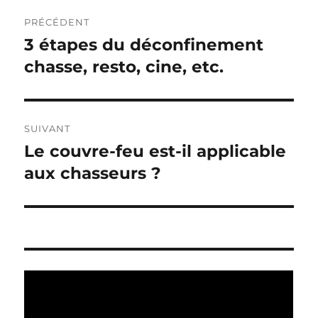
N
PRÉCÉDENT
a
3 étapes du déconfinement
P
u
chasse, resto, cine, etc.
v
b
i
l
i
g
SUIVANT
c
Le couvre-feu est-il applicable
P
a
a
u
aux chasseurs ?
t
t
b
i
l
i
o
i
n
o
c
p
a
n
r
t
é
d
i