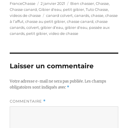
A
P
C
FranceChasse
2 janvier 2021
Bien chasser
,
Chasse
,
u
u
a
Chasse canard
,
Gibier d'eau
,
petit gibier
,
Tuto Chasse
,
t
b
É
t
videos de chasse
canard colvert
,
canards
,
chasse
,
chasse
e
l
t
é
à l’affut
,
chasse au petit gibier
,
chasse canard
,
chasse
u
i
i
g
canards
,
colvert
,
gibier d’eau
,
gibier d'eau
,
passée aux
r
é
q
o
canards
,
petit gibier
,
video de chasse
l
u
r
e
e
i
t
e
t
s
e
Laisser un commentaire
s
Votre adresse e-mail ne sera pas publiée.
Les champs
obligatoires sont indiqués avec
*
COMMENTAIRE
*