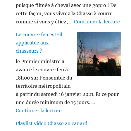
puisque filmée à cheval avec une gopro ! De
cette façon, vous vivrez la Chasse à courre
de «
comme si vous y étiez, …
Continuer la lecture
Le couvre-feu est-il
applicable aux
chasseurs ?
le Premier ministre a
avancé le couvre-feu à
18h00 sur l’ensemble du
territoire métropolitain
à partir du samedi 16 janvier 2021. Et ce pour
une durée minimum de 15 jours. …
de « Le couvre-feu est-il appl
Continuer la lecture
Playlist video Chasse au canard