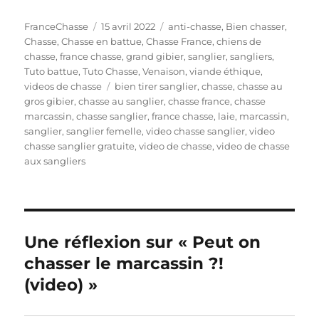
A
P
C
FranceChasse
15 avril 2022
anti-chasse
,
Bien chasser
,
u
u
a
Chasse
,
Chasse en battue
,
Chasse France
,
chiens de
t
b
t
chasse
,
france chasse
,
grand gibier
,
sanglier
,
sangliers
,
e
l
é
Tuto battue
,
Tuto Chasse
,
Venaison
,
viande éthique
,
u
i
É
g
videos de chasse
bien tirer sanglier
,
chasse
,
chasse au
r
é
t
o
gros gibier
,
chasse au sanglier
,
chasse france
,
chasse
l
i
r
marcassin
,
chasse sanglier
,
france chasse
,
laie
,
marcassin
,
e
q
i
sanglier
,
sanglier femelle
,
video chasse sanglier
,
video
u
e
chasse sanglier gratuite
,
video de chasse
,
video de chasse
e
s
aux sangliers
t
t
e
s
Une réflexion sur « Peut on
chasser le marcassin ?!
(video) »