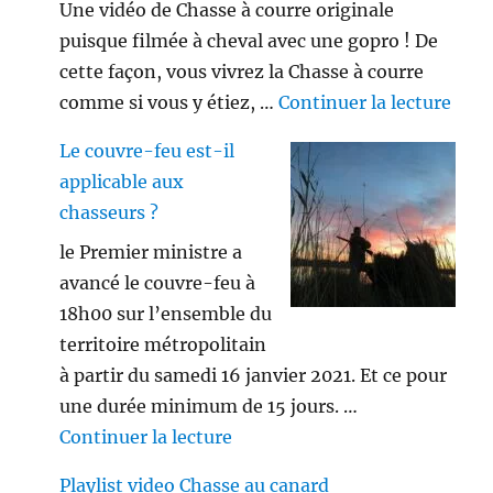
Une vidéo de Chasse à courre originale
puisque filmée à cheval avec une gopro ! De
cette façon, vous vivrez la Chasse à courre
de «
comme si vous y étiez, …
Continuer la lecture
Le couvre-feu est-il
applicable aux
chasseurs ?
le Premier ministre a
avancé le couvre-feu à
18h00 sur l’ensemble du
territoire métropolitain
à partir du samedi 16 janvier 2021. Et ce pour
une durée minimum de 15 jours. …
de « Le couvre-feu est-il appl
Continuer la lecture
Playlist video Chasse au canard