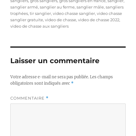
l
r
q
sangliers
,
gros sangliers
,
gros sangliers en france
,
sanglier
,
e
i
u
sanglier armé
,
sanglier au ferme
,
sanglier mâle
,
sangliers
e
e
trophées
,
tir sanglier
,
video chasse sanglier
,
video chasse
s
t
sanglier gratuite
,
video de chasse
,
video de chasse 2022
,
t
video de chasse aux sangliers
e
s
Laisser un commentaire
Votre adresse e-mail ne sera pas publiée.
Les champs
obligatoires sont indiqués avec
*
COMMENTAIRE
*