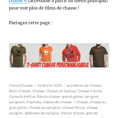
chasse »
(accessible à partir du menu principal)
pour voir plus de films de chasse !
Partagez cette page :
A
P
C
FranceChasse
24 février 2022
accidents de chasse
,
u
u
a
Bien chasser
,
Chasse
,
Chasse en battue
,
Chasse France
,
t
b
t
Conseils battue
,
france chasse
,
grand gibier
,
sanglier
,
e
l
é
É
sangliers
,
trophées
,
videos de chasse
chasse
,
chasse au
u
i
g
t
gros gibier
,
chasse au sanglier
,
chasse france
,
chasse
r
é
o
i
sanglier
,
défenses de sanglier
,
france chasse
,
grands