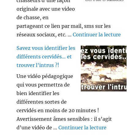
chasseurs d’une façon
originale avec une video
de chasse, en
partageant ce lien par mail, sms sur les
de « V
réseaux sociaux, etc. …
Continuer la lecture
Savez vous identifier les
différents cervidés… et
trouver l’intrus ?!
Une vidéo pédagogique
qui vous permettra de
bien identifier les
différentes sortes de
cervidés en moins de 20 minutes !
Avertissement âmes sensibles : il s’agit
de « Savez vo
d’une vidéo de …
Continuer la lecture