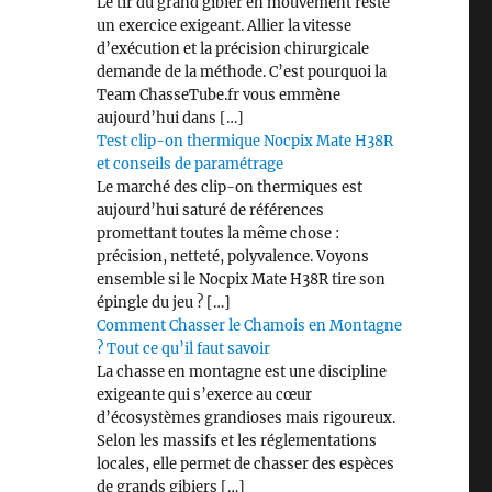
Le tir du grand gibier en mouvement reste
un exercice exigeant. Allier la vitesse
d’exécution et la précision chirurgicale
demande de la méthode. C’est pourquoi la
Team ChasseTube.fr vous emmène
aujourd’hui dans […]
Test clip-on thermique Nocpix Mate H38R
et conseils de paramétrage
Le marché des clip-on thermiques est
aujourd’hui saturé de références
promettant toutes la même chose :
précision, netteté, polyvalence. Voyons
ensemble si le Nocpix Mate H38R tire son
épingle du jeu ? […]
Comment Chasser le Chamois en Montagne
? Tout ce qu’il faut savoir
La chasse en montagne est une discipline
exigeante qui s’exerce au cœur
d’écosystèmes grandioses mais rigoureux.
Selon les massifs et les réglementations
locales, elle permet de chasser des espèces
de grands gibiers […]