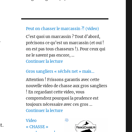
Peut on chasser le marcassin ?! (video)
C’est quoi un marcassin ? Tout d’abord,
2
précisons ce qu’est un marcassin (et oui !
on est pas tous chasseurs !). Pour ceux qui
ne le savent pas encore, …
de « Peut on chasser le marcassin ?! 
Continuer la lecture
Gros sangliers « séchés net » mais…
Attention ! Frissons garantis avec cette
nouvelle video de chasse aux gros sangliers
e
! En regardant cette video, vous
comprendrez pourquoi la prudence est
toujours nécessaire avec ces gros …
de « Gros sangliers « séchés net » m
Continuer la lecture
Video
t.
« CHASSE »