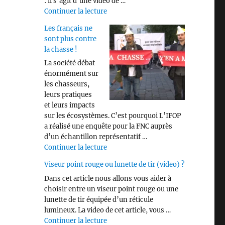
: il s’agit d’une vidéo de …
de « Savez vous identifier les différen
Continuer la lecture
Les français ne
sont plus contre
la chasse !
La société débat
énormément sur
les chasseurs,
leurs pratiques
et leurs impacts
sur les écosystèmes. C’est pourquoi L’IFOP
a réalisé une enquête pour la FNC auprès
d’un échantillon représentatif …
de « Les français ne sont plus contre 
Continuer la lecture
Viseur point rouge ou lunette de tir (video) ?
Dans cet article nous allons vous aider à
choisir entre un viseur point rouge ou une
lunette de tir équipée d’un réticule
lumineux. La video de cet article, vous …
de « Viseur point rouge ou lunette de 
Continuer la lecture