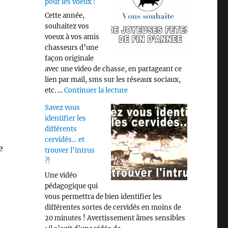
pour les voeux !
Cette année,
souhaitez vos
voeux à vos amis
chasseurs d’une
façon originale
avec une video de chasse, en partageant ce
lien par mail, sms sur les réseaux sociaux,
de « Video « CHASSE » pour les
etc. …
Continuer la lecture
Savez vous
identifier les
différents
cervidés… et
e
trouver l’intrus
?!
Une vidéo
pédagogique qui
vous permettra de bien identifier les
différentes sortes de cervidés en moins de
20 minutes ! Avertissement âmes sensibles