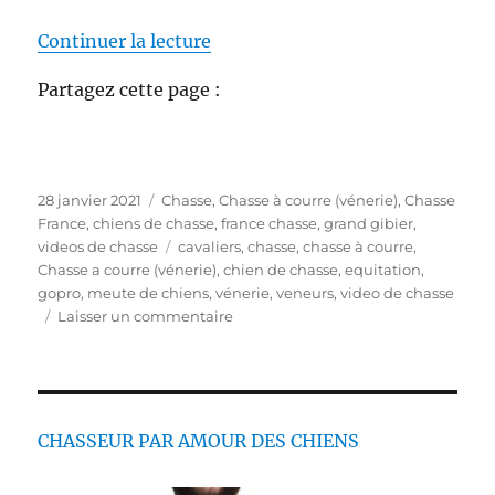
de « Chasse à courre filmée à ch
Continuer la lecture
Partagez cette page :
P
C
28 janvier 2021
Chasse
,
Chasse à courre (vénerie)
,
Chasse
u
a
France
,
chiens de chasse
,
france chasse
,
grand gibier
,
b
t
É
videos de chasse
cavaliers
,
chasse
,
chasse à courre
,
l
é
t
Chasse a courre (vénerie)
,
chien de chasse
,
equitation
,
i
g
i
gopro
,
meute de chiens
,
vénerie
,
veneurs
,
video de chasse
é
o
q
s
Laisser un commentaire
l
r
u
u
e
i
e
r
e
t
C
s
t
h
e
a
CHASSEUR PAR AMOUR DES CHIENS
s
s
s