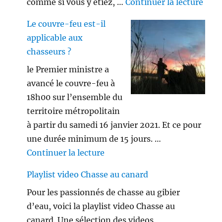
de «
comme si vous y étiez, …
Continuer la lecture
Le couvre-feu est-il
applicable aux
chasseurs ?
le Premier ministre a
avancé le couvre-feu à
18h00 sur l’ensemble du
territoire métropolitain
à partir du samedi 16 janvier 2021. Et ce pour
une durée minimum de 15 jours. …
de « Le couvre-feu est-il appl
Continuer la lecture
Playlist video Chasse au canard
Pour les passionnés de chasse au gibier
d’eau, voici la playlist video Chasse au
canard. Une sélection des videos