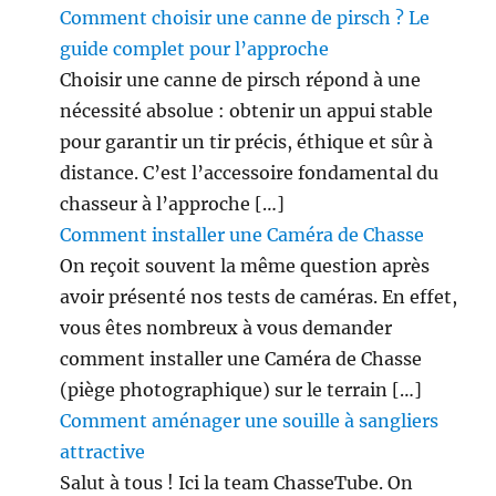
Comment choisir une canne de pirsch ? Le
o
m
guide complet pour l’approche
m
Choisir une canne de pirsch répond à une
e
nécessité absolue : obtenir un appui stable
s
i
pour garantir un tir précis, éthique et sûr à
v
distance. C’est l’accessoire fondamental du
o
chasseur à l’approche […]
u
s
Comment installer une Caméra de Chasse
y
On reçoit souvent la même question après
é
avoir présenté nos tests de caméras. En effet,
t
i
vous êtes nombreux à vous demander
e
comment installer une Caméra de Chasse
z
(piège photographique) sur le terrain […]
!
Comment aménager une souille à sangliers
attractive
Salut à tous ! Ici la team ChasseTube. On