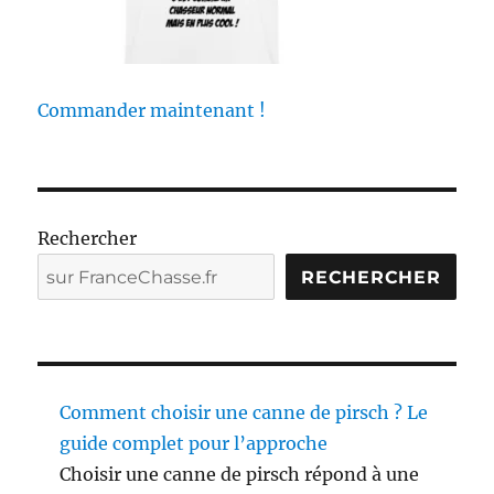
s
e
u
r
s
Commander maintenant !
s
a
u
v
e
Rechercher
n
t
RECHERCHER
l
e
s
o
i
s
Comment choisir une canne de pirsch ? Le
e
guide complet pour l’approche
a
Choisir une canne de pirsch répond à une
u