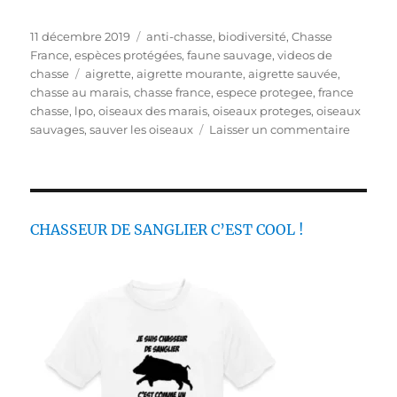
P
C
11 décembre 2019
anti-chasse
,
biodiversité
,
Chasse
u
a
France
,
espèces protégées
,
faune sauvage
,
videos de
b
É
t
chasse
aigrette
,
aigrette mourante
,
aigrette sauvée
,
l
t
é
chasse au marais
,
chasse france
,
espece protegee
,
france
i
i
g
chasse
,
lpo
,
oiseaux des marais
,
oiseaux proteges
,
oiseaux
é
q
o
s
sauvages
,
sauver les oiseaux
Laisser un commentaire
l
u
r
u
e
e
i
r
t
e
Q
t
s
u
e
a
CHASSEUR DE SANGLIER C’EST COOL !
s
n
d
l
e
s
c
h
a
s