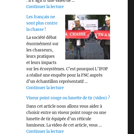
: il s’agit d’une vidéo de …
de « Savez vous identifier les différen
Continuer la lecture
Les français ne
sont plus contre
la chasse !
La société débat
énormément sur
les chasseurs,
leurs pratiques
et leurs impacts
sur les écosystèmes. C’est pourquoi L’IFOP
a réalisé une enquête pour la FNC auprès
d’un échantillon représentatif …
de « Les français ne sont plus contre 
Continuer la lecture
Viseur point rouge ou lunette de tir (video) ?
Dans cet article nous allons vous aider à
choisir entre un viseur point rouge ou une
lunette de tir équipée d’un réticule
lumineux. La video de cet article, vous …
de « Viseur point rouge ou lunette de 
Continuer la lecture