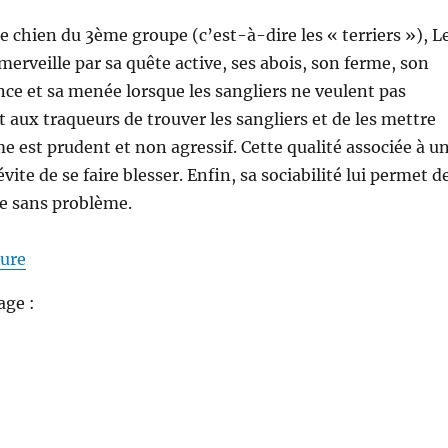
ue chien du 3ème groupe (c’est-à-dire les « terriers »), L
 merveille par sa quête active, ses abois, son ferme, son
ence et sa menée lorsque les sangliers ne veulent pas
t aux traqueurs de trouver les sangliers et de les mettre
e est prudent et non agressif. Cette qualité associée à u
évite de se faire blesser. Enfin, sa sociabilité lui permet d
e sans problème.
de « Funny Jack Russell : chasse le sanglier à 2 mois !
ture
age :