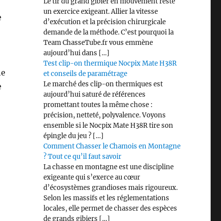
Le tir du grand gibier en mouvement reste
un exercice exigeant. Allier la vitesse
e
d’exécution et la précision chirurgicale
demande de la méthode. C’est pourquoi la
Team ChasseTube.fr vous emmène
aujourd’hui dans […]
Test clip-on thermique Nocpix Mate H38R
ne
et conseils de paramétrage
Le marché des clip-on thermiques est
e
aujourd’hui saturé de références
promettant toutes la même chose :
précision, netteté, polyvalence. Voyons
ensemble si le Nocpix Mate H38R tire son
 »
épingle du jeu ? […]
Comment Chasser le Chamois en Montagne
? Tout ce qu’il faut savoir
La chasse en montagne est une discipline
exigeante qui s’exerce au cœur
d’écosystèmes grandioses mais rigoureux.
Selon les massifs et les réglementations
locales, elle permet de chasser des espèces
de grands gibiers […]