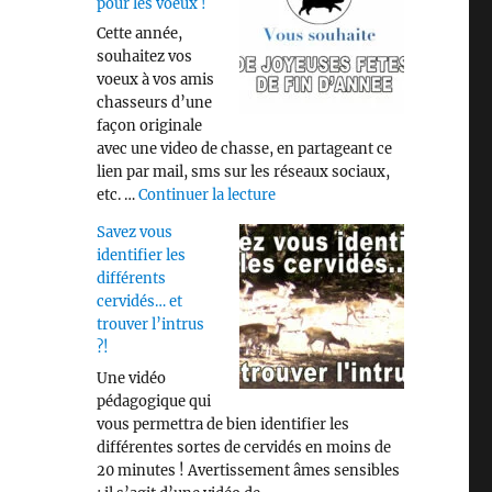
pour les voeux !
Cette année,
souhaitez vos
voeux à vos amis
chasseurs d’une
façon originale
avec une video de chasse, en partageant ce
lien par mail, sms sur les réseaux sociaux,
de « Video « CHASSE » pour les
etc. …
Continuer la lecture
Savez vous
identifier les
différents
cervidés… et
trouver l’intrus
?!
Une vidéo
pédagogique qui
vous permettra de bien identifier les
différentes sortes de cervidés en moins de
20 minutes ! Avertissement âmes sensibles