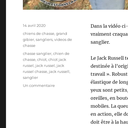
P
14 avril 2020
Dans la vidéo ci
u
C
chiens de chasse
,
grand
vraiment craquan
b
a
gibier
,
sangliers
,
videos de
sanglier.
l
t
chasse
i
é
É
chasse sanglier
,
chien de
é
g
Le Jack Russell t
t
chasse
,
chiot
,
chiot jack
l
o
i
russel
,
jack russel
,
jack
destinée à l’orig
e
r
q
russel chasse
,
jack russell
,
travail ». Robust
i
u
sanglier
e
élastique de lo
e
s
Un commentaire
s
t
yeux sont petits
u
t
r
oreilles, en bou
e
F
mobiles. La queu
s
u
en action, elle d
n
n
doit être à la ha
y