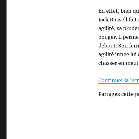
J
En effet, bien q
a
c
Jack Russell fait
k
agilité, sa prud
R
bouger. Il perme
u
s
debout. Son ferm
s
agilité innée lui 
e
chasser en meut
l
l
:
Continuer la lec
c
h
Partagez cette p
a
s
s
e
l
e
s