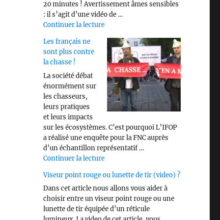
20 minutes ! Avertissement âmes sensibles
: il s’agit d’une vidéo de …
de « Savez vous identifier les différen
Continuer la lecture
Les français ne
sont plus contre
la chasse !
La société débat
énormément sur
les chasseurs,
leurs pratiques
et leurs impacts
sur les écosystèmes. C’est pourquoi L’IFOP
a réalisé une enquête pour la FNC auprès
d’un échantillon représentatif …
de « Les français ne sont plus contre 
Continuer la lecture
Viseur point rouge ou lunette de tir (video) ?
Dans cet article nous allons vous aider à
choisir entre un viseur point rouge ou une
lunette de tir équipée d’un réticule
lumineux. La video de cet article, vous …