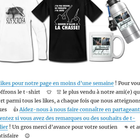
 likes pour notre page en moins d’une semaine
! Pour vou
ffrons le t-shirt
👕
👚
le plus vendu à notre ami(e) qu
ort parmi tous les likes, a chaque fois que nous atteignon
kes
👍
Aidez-nous à nous faire connaître en partageant
ntez si vous avez des remarques ou des souhaits de t-
lier
! Un gros merci d’avance pour votre soutien
👊
et a
atisfaire
😉