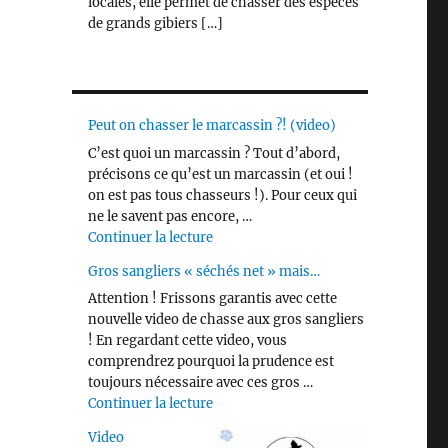
locales, elle permet de chasser des espèces
de grands gibiers […]
Peut on chasser le marcassin ?! (video)
C’est quoi un marcassin ? Tout d’abord,
précisons ce qu’est un marcassin (et oui !
on est pas tous chasseurs !). Pour ceux qui
ne le savent pas encore, …
de « Peut on chasser le marcassin ?! 
Continuer la lecture
Gros sangliers « séchés net » mais…
Attention ! Frissons garantis avec cette
nouvelle video de chasse aux gros sangliers
! En regardant cette video, vous
comprendrez pourquoi la prudence est
toujours nécessaire avec ces gros …
de « Gros sangliers « séchés net » m
Continuer la lecture
Video