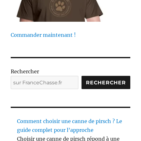
n
d
a
n
s
Commander maintenant !
l
e
s
u
s
s
Rechercher
c
RECHERCHER
r
o
f
a
!
Comment choisir une canne de pirsch ? Le
guide complet pour l’approche
Choisir une canne de pirsch répond à une