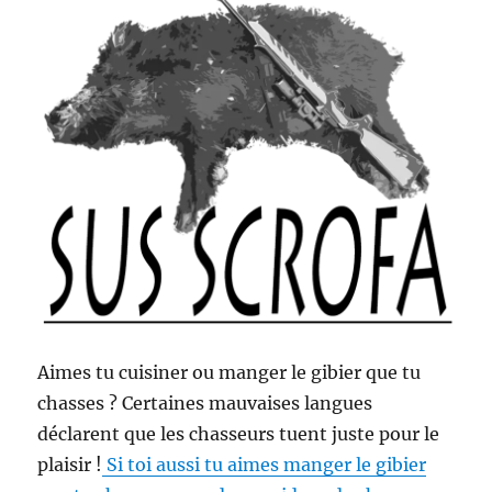
e
e
-
s
h
i
r
t
c
h
a
s
s
e
-
c
Aimes tu cuisiner ou manger le gibier que tu
a
d
chasses ? Certaines mauvaises langues
e
déclarent que les chasseurs tuent juste pour le
a
plaisir !
Si toi aussi tu aimes manger le gibier
u
!