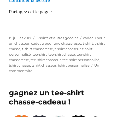
de « Personnalisez vos vêtemen
Continuer la lecture
Partagez cette page :
P
C
É
19 juillet 2017
T-shirts et autres goodies
cadeau pour
u
a
t
un chasseur
,
cadeau pour une chasseresse
,
t-shirt
,
t-shirt
b
t
i
chasse
,
t-shirt chasseresse
,
t-shirt chasseur
,
t-shirt
l
é
q
personnalisé
,
tee-shirt
,
tee-shirt chasse
,
tee-shirt
i
g
u
chasseresse
,
tee-shirt chasseur
,
tee-shirt personnalisé
,
é
o
e
tshirt chasse
,
tshirt chasseur
,
tshirt personnalise
Un
l
s
r
t
commentaire
e
u
i
t
r
e
e
P
s
s
gagnez un tee-shirt
e
r
chasse-cadeau !
s
o
n