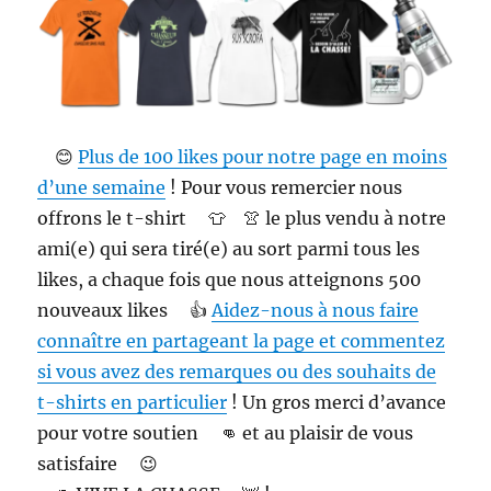
n
a
l
i
s
e
z
😊
Plus de 100 likes pour notre page en moins
v
d’une semaine
! Pour vous remercier nous
o
offrons le t-shirt
👕
👚
le plus vendu à notre
s
v
ami(e) qui sera tiré(e) au sort parmi tous les
ê
likes, a chaque fois que nous atteignons 500
t
nouveaux likes
👍
Aidez-nous à nous faire
e
m
connaître en partageant la page et commentez
e
si vous avez des remarques ou des souhaits de
n
t-shirts en particulier
! Un gros merci d’avance
t
s
pour votre soutien
👊
et au plaisir de vous
d
satisfaire
😉
e