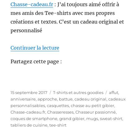
Chasse-cadeau.fr
: J’ai toujours aimé offrir à
mes amis des Tee-shirts avec mes propres
créations et textes. C’est un cadeau original et
personnalisé
de « Chasse-cadeau.fr le nouveau
Continuer la lecture
Partagez cette page :
P
C
É
15 septembre 2017
T-shirts et autres goodies
affut
,
u
a
t
anniversaire
,
approche
,
battue
,
cadeau original
,
cadeaux
b
t
i
personnalisables
,
casquettes
,
chasse au petit gibier
,
l
é
q
Chasse-cadeau.fr
,
Chasseresses
,
Chasseur passionné
,
i
g
u
coques de smartphone
,
grand gibier
,
mugs
,
sweat-shirt
,
é
o
e
tabliers de cuisine
,
tee-shirt
l
r
t
e
i
t