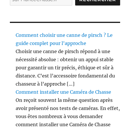
a
s
s
e
,
r
Comment choisir une canne de pirsch ? Le
e
guide complet pour l’approche
s
Choisir une canne de pirsch répond à une
t
o
nécessité absolue : obtenir un appui stable
,
pour garantir un tir précis, éthique et sûr à
c
distance. C’est l’accessoire fondamental du
i
n
chasseur à l’approche […]
e
Comment installer une Caméra de Chasse
,
On reçoit souvent la même question après
e
t
avoir présenté nos tests de caméras. En effet,
c
vous êtes nombreux à vous demander
.
comment installer une Caméra de Chasse