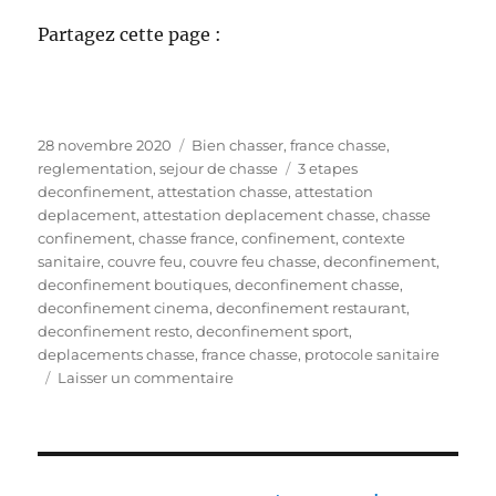
Partagez cette page :
P
C
28 novembre 2020
Bien chasser
,
france chasse
,
u
a
É
reglementation
,
sejour de chasse
3 etapes
b
t
t
deconfinement
,
attestation chasse
,
attestation
l
é
i
deplacement
,
attestation deplacement chasse
,
chasse
i
g
q
confinement
,
chasse france
,
confinement
,
contexte
é
o
u
sanitaire
,
couvre feu
,
couvre feu chasse
,
deconfinement
,
l
r
e
deconfinement boutiques
,
deconfinement chasse
,
e
i
t
deconfinement cinema
,
deconfinement restaurant
,
e
t
deconfinement resto
,
deconfinement sport
,
s
e
deplacements chasse
,
france chasse
,
protocole sanitaire
s
s
Laisser un commentaire
u
r
3
é
t