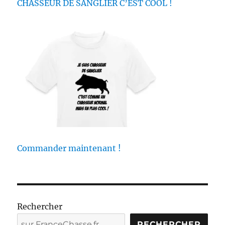
CHASSEUR DE SANGLIER C’EST COOL !
a
p
e
s
d
u
d
é
c
o
n
f
i
n
Commander maintenant !
e
m
e
n
t
Rechercher
c
h
RECHERCHER