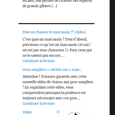
locales, elle permet de chasser des espèces
de grands gibiers […]
Peut on chasser le marcassin ?! (video)
C’est quoi un marcassin ? Tout d’abord,
précisons ce qu’est un marcassin (et oui !
on est pas tous chasseurs !). Pour ceux qui
ne le savent pas encore, …
de « Peut on chasser le marcassin ?! 
Continuer la lecture
Gros sangliers « séchés net » mais…
Attention ! Frissons garantis avec cette
nouvelle video de chasse aux gros sangliers
! En regardant cette video, vous
comprendrez pourquoi la prudence est
toujours nécessaire avec ces gros …
de « Gros sangliers « séchés net » m
Continuer la lecture
Video