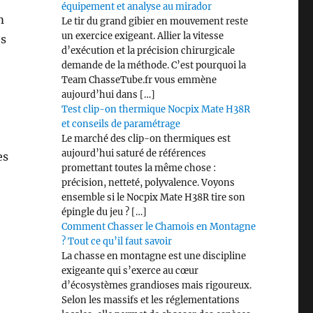
équipement et analyse au mirador
m
Le tir du grand gibier en mouvement reste
un exercice exigeant. Allier la vitesse
es
d’exécution et la précision chirurgicale
demande de la méthode. C’est pourquoi la
Team ChasseTube.fr vous emmène
aujourd’hui dans […]
Test clip-on thermique Nocpix Mate H38R
et conseils de paramétrage
Le marché des clip-on thermiques est
aujourd’hui saturé de références
es
promettant toutes la même chose :
précision, netteté, polyvalence. Voyons
ensemble si le Nocpix Mate H38R tire son
épingle du jeu ? […]
Comment Chasser le Chamois en Montagne
? Tout ce qu’il faut savoir
La chasse en montagne est une discipline
exigeante qui s’exerce au cœur
d’écosystèmes grandioses mais rigoureux.
tc. »
Selon les massifs et les réglementations