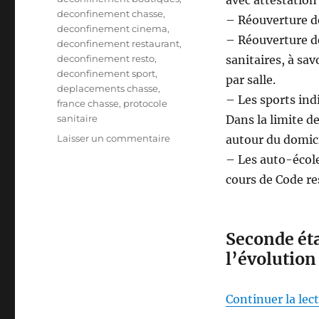
deconfinement chasse
,
– Réouverture d
deconfinement cinema
,
– Réouverture de
deconfinement restaurant
,
deconfinement resto
,
sanitaires, à sa
deconfinement sport
,
par salle.
deplacements chasse
,
– Les sports ind
france chasse
,
protocole
sanitaire
Dans la limite d
s
Laisser un commentaire
autour du domic
u
– Les auto-école
r
cours de Code re
3
é
t
a
Seconde éta
p
l’évolution
e
s
d
Continuer la lec
u
d