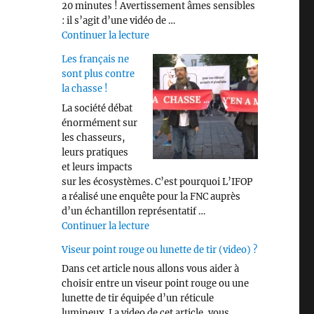
20 minutes ! Avertissement âmes sensibles
: il s’agit d’une vidéo de …
de « Savez vous identifier les différen
Continuer la lecture
Les français ne
sont plus contre
la chasse !
La société débat
énormément sur
les chasseurs,
leurs pratiques
et leurs impacts
sur les écosystèmes. C’est pourquoi L’IFOP
a réalisé une enquête pour la FNC auprès
d’un échantillon représentatif …
de « Les français ne sont plus contre 
Continuer la lecture
Viseur point rouge ou lunette de tir (video) ?
Dans cet article nous allons vous aider à
choisir entre un viseur point rouge ou une
lunette de tir équipée d’un réticule
lumineux. La video de cet article, vous …