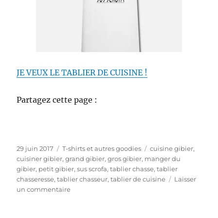
JE VEUX LE TABLIER DE CUISINE !
Partagez cette page :
P
C
É
29 juin 2017
T-shirts et autres goodies
cuisine gibier
,
u
a
t
cuisiner gibier
,
grand gibier
,
gros gibier
,
manger du
b
t
i
gibier
,
petit gibier
,
sus scrofa
,
tablier chasse
,
tablier
l
é
q
chasseresse
,
tablier chasseur
,
tablier de cuisine
Laisser
i
g
s
u
un commentaire
é
o
u
e
l
r
r
t