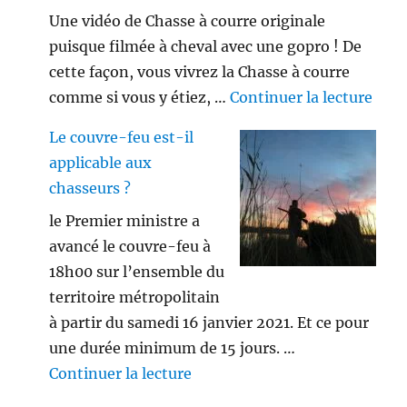
Une vidéo de Chasse à courre originale
puisque filmée à cheval avec une gopro ! De
cette façon, vous vivrez la Chasse à courre
de «
comme si vous y étiez, …
Continuer la lecture
Le couvre-feu est-il
applicable aux
chasseurs ?
le Premier ministre a
avancé le couvre-feu à
18h00 sur l’ensemble du
territoire métropolitain
à partir du samedi 16 janvier 2021. Et ce pour
une durée minimum de 15 jours. …
de « Le couvre-feu est-il appl
Continuer la lecture