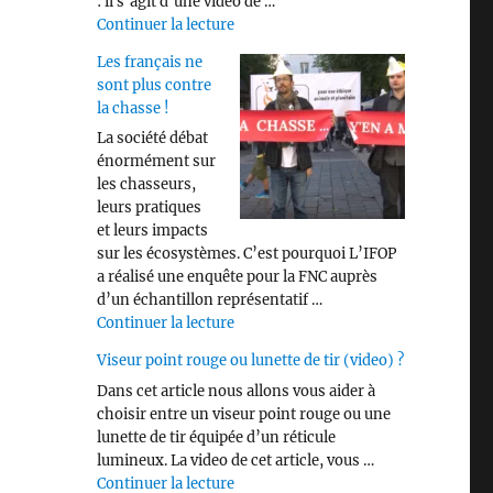
: il s’agit d’une vidéo de …
de « Savez vous identifier les différen
Continuer la lecture
Les français ne
sont plus contre
la chasse !
La société débat
énormément sur
les chasseurs,
leurs pratiques
et leurs impacts
sur les écosystèmes. C’est pourquoi L’IFOP
a réalisé une enquête pour la FNC auprès
d’un échantillon représentatif …
de « Les français ne sont plus contre 
Continuer la lecture
Viseur point rouge ou lunette de tir (video) ?
Dans cet article nous allons vous aider à
choisir entre un viseur point rouge ou une
lunette de tir équipée d’un réticule
lumineux. La video de cet article, vous …
de « Viseur point rouge ou lunette de 
Continuer la lecture