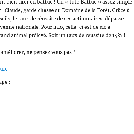
 bien tirer en battue ! Un « tuto Battue » assez simple
n-Claude, garde chasse au Domaine de la Forêt. Grâce à
eils, le taux de réussite de ses actionnaires, dépasse
enne nationale. Pour info, celle-ci est de six à
grand animal prélevé. Soit un taux de réussite de 14% !
l’améliorer, ne pensez vous pas ?
de « Comment bien tirer en battue ? »
ture
age :