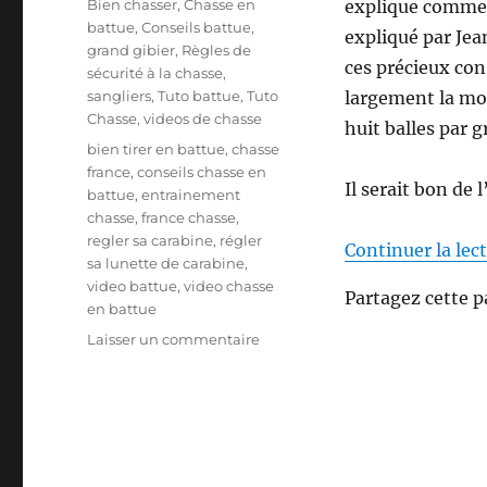
C
Bien chasser
,
Chasse en
explique comment
b
a
battue
,
Conseils battue
,
expliqué par Jea
l
t
grand gibier
,
Règles de
i
ces précieux cons
é
sécurité à la chasse
,
é
g
sangliers
,
Tuto battue
,
Tuto
largement la moy
l
o
Chasse
,
videos de chasse
huit balles par 
e
r
É
bien tirer en battue
,
chasse
i
t
france
,
conseils chasse en
e
Il serait bon de 
i
battue
,
entrainement
s
q
chasse
,
france chasse
,
u
regler sa carabine
,
régler
Continuer la lec
e
sa lunette de carabine
,
t
video battue
,
video chasse
Partagez cette p
t
en battue
e
s
Laisser un commentaire
s
u
r
C
o
m
m