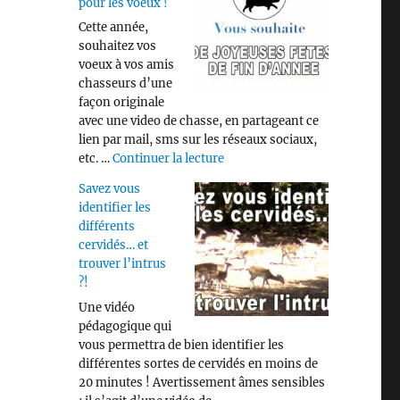
pour les voeux !
Cette année,
souhaitez vos
voeux à vos amis
chasseurs d’une
façon originale
avec une video de chasse, en partageant ce
lien par mail, sms sur les réseaux sociaux,
de « Video « CHASSE » pour les
etc. …
Continuer la lecture
Savez vous
identifier les
différents
cervidés… et
trouver l’intrus
?!
Une vidéo
pédagogique qui
vous permettra de bien identifier les
différentes sortes de cervidés en moins de
20 minutes ! Avertissement âmes sensibles