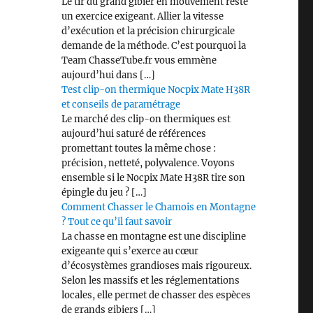
Le tir du grand gibier en mouvement reste
un exercice exigeant. Allier la vitesse
d’exécution et la précision chirurgicale
demande de la méthode. C’est pourquoi la
Team ChasseTube.fr vous emmène
aujourd’hui dans […]
Test clip-on thermique Nocpix Mate H38R
et conseils de paramétrage
Le marché des clip-on thermiques est
aujourd’hui saturé de références
promettant toutes la même chose :
précision, netteté, polyvalence. Voyons
ensemble si le Nocpix Mate H38R tire son
épingle du jeu ? […]
Comment Chasser le Chamois en Montagne
? Tout ce qu’il faut savoir
La chasse en montagne est une discipline
exigeante qui s’exerce au cœur
d’écosystèmes grandioses mais rigoureux.
Selon les massifs et les réglementations
locales, elle permet de chasser des espèces
de grands gibiers […]