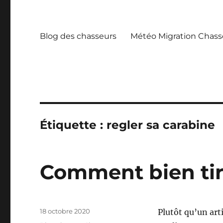
Blog des chasseurs
Météo Migration Chass
Étiquette :
regler sa carabine
Comment bien tir
P
18 octobre 2020
Plutôt qu’un arti
u