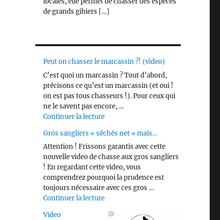
locales, elle permet de chasser des espèces
de grands gibiers […]
Peut on chasser le marcassin ?! (video)
C’est quoi un marcassin ? Tout d’abord,
précisons ce qu’est un marcassin (et oui !
on est pas tous chasseurs !). Pour ceux qui
ne le savent pas encore, …
de « Peut on chasser le marcassin ?! 
Continuer la lecture
Gros sangliers « séchés net » mais…
Attention ! Frissons garantis avec cette
nouvelle video de chasse aux gros sangliers
! En regardant cette video, vous
comprendrez pourquoi la prudence est
toujours nécessaire avec ces gros …
de « Gros sangliers « séchés net » m
Continuer la lecture
Video