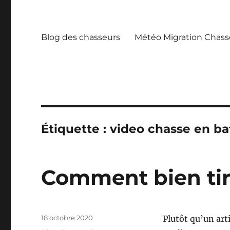
Blog des chasseurs
Météo Migration Chass
Étiquette :
video chasse en ba
Comment bien tir
P
18 octobre 2020
Plutôt qu’un arti
u