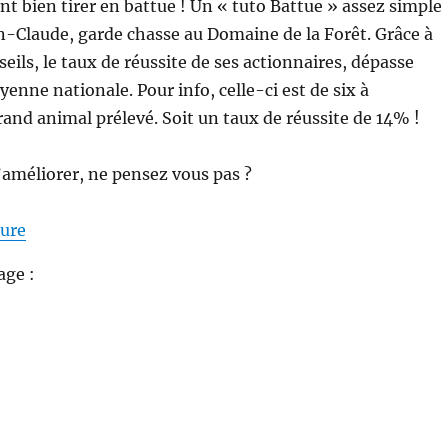
 bien tirer en battue ! Un « tuto Battue » assez simple
n-Claude, garde chasse au Domaine de la Forêt. Grâce à
eils, le taux de réussite de ses actionnaires, dépasse
enne nationale. Pour info, celle-ci est de six à
grand animal prélevé. Soit un taux de réussite de 14% !
l’améliorer, ne pensez vous pas ?
de « Comment bien tirer en battue ? »
ture
age :