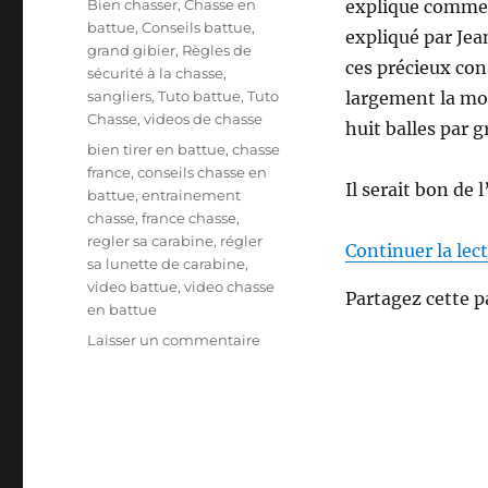
C
Bien chasser
,
Chasse en
explique comment
b
a
battue
,
Conseils battue
,
expliqué par Jea
l
t
grand gibier
,
Règles de
i
ces précieux cons
é
sécurité à la chasse
,
é
g
sangliers
,
Tuto battue
,
Tuto
largement la moy
l
o
Chasse
,
videos de chasse
huit balles par 
e
r
É
bien tirer en battue
,
chasse
i
t
france
,
conseils chasse en
e
Il serait bon de 
i
battue
,
entrainement
s
q
chasse
,
france chasse
,
u
regler sa carabine
,
régler
Continuer la lec
e
sa lunette de carabine
,
t
video battue
,
video chasse
Partagez cette p
t
en battue
e
s
Laisser un commentaire
s
u
r
C
o
m
m