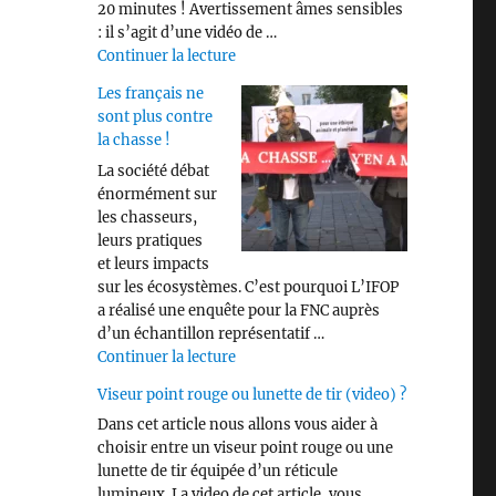
20 minutes ! Avertissement âmes sensibles
: il s’agit d’une vidéo de …
de « Savez vous identifier les différen
Continuer la lecture
Les français ne
sont plus contre
la chasse !
La société débat
énormément sur
les chasseurs,
leurs pratiques
et leurs impacts
sur les écosystèmes. C’est pourquoi L’IFOP
a réalisé une enquête pour la FNC auprès
d’un échantillon représentatif …
de « Les français ne sont plus contre 
Continuer la lecture
Viseur point rouge ou lunette de tir (video) ?
Dans cet article nous allons vous aider à
choisir entre un viseur point rouge ou une
lunette de tir équipée d’un réticule
lumineux. La video de cet article, vous …