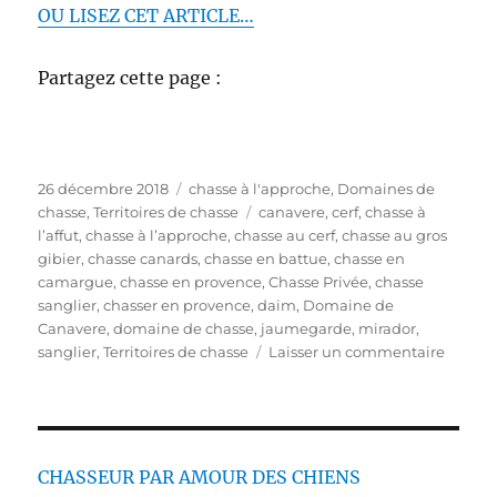
OU LISEZ CET ARTICLE…
Partagez cette page :
P
C
26 décembre 2018
chasse à l'approche
,
Domaines de
u
a
É
chasse
,
Territoires de chasse
canavere
,
cerf
,
chasse à
b
t
t
l’affut
,
chasse à l’approche
,
chasse au cerf
,
chasse au gros
l
é
i
gibier
,
chasse canards
,
chasse en battue
,
chasse en
i
g
q
camargue
,
chasse en provence
,
Chasse Privée
,
chasse
é
o
u
sanglier
,
chasser en provence
,
daim
,
Domaine de
l
r
e
Canavere
,
domaine de chasse
,
jaumegarde
,
mirador
,
e
i
t
s
sanglier
,
Territoires de chasse
Laisser un commentaire
e
t
u
s
e
r
s
M
a
r
CHASSEUR PAR AMOUR DES CHIENS
r