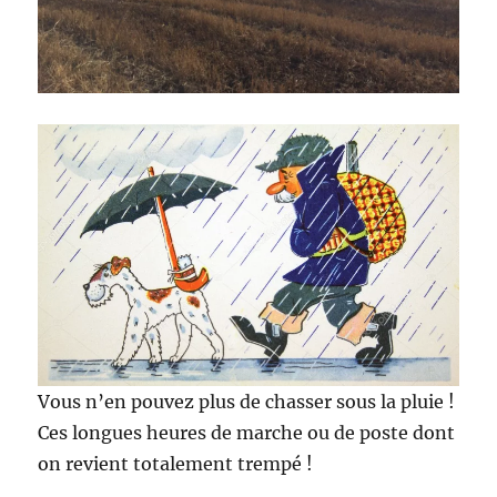
a
s
s
e
a
u
c
a
n
a
r
d
Vous n’en pouvez plus de chasser sous la pluie !
Ces longues heures de marche ou de poste dont
on revient totalement trempé !