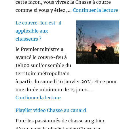
cette façon, vous vivrez la Chasse à courre
de «
comme si vous y étiez, …
Continuer la lecture
Le couvre-feu est-il
applicable aux
chasseurs ?
le Premier ministre a
avancé le couvre-feu à
18h00 sur l’ensemble du
territoire métropolitain
à partir du samedi 16 janvier 2021. Et ce pour
une durée minimum de 15 jours. …
de « Le couvre-feu est-il appl
Continuer la lecture
Playlist video Chasse au canard
Pour les passionnés de chasse au gibier
d’eau, voici la playlist video Chasse au