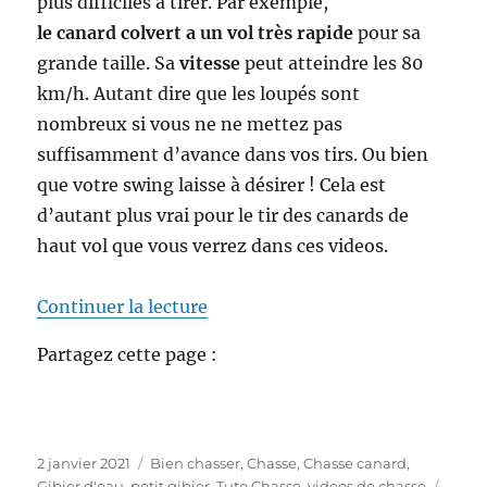
plus difficiles à tirer. Par exemple,
le canard colvert a un vol très rapide
pour sa
grande taille. Sa
vitesse
peut atteindre les 80
km/h. Autant dire que les loupés sont
nombreux si vous ne ne mettez pas
suffisamment d’avance dans vos tirs. Ou bien
que votre swing laisse à désirer ! Cela est
d’autant plus vrai pour le tir des canards de
haut vol que vous verrez dans ces videos.
de « Playlist video Chasse au ca
Continuer la lecture
Partagez cette page :
P
C
2 janvier 2021
Bien chasser
,
Chasse
,
Chasse canard
,
u
a
É
Gibier d'eau
,
petit gibier
,
Tuto Chasse
,
videos de chasse