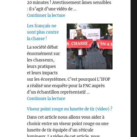
20 minutes ! Avertissement âmes sensibles
: il s’agit d’une vidéo de …
de « Savez vous identifier les différen
Continuer la lecture
Les français ne
sont plus contre
la chasse !
La société débat
énormément sur
les chasseurs,
leurs pratiques
et leurs impacts
sur les écosystèmes. C’est pourquoi L’IFOP
a réalisé une enquête pour la FNC auprès
d’un échantillon représentatif …
de « Les français ne sont plus contre 
Continuer la lecture
Viseur point rouge ou lunette de tir (video) ?
Dans cet article nous allons vous aider à
choisir entre un viseur point rouge ou une
lunette de tir équipée d’un réticule
lumineux. La video de cet article, vous …