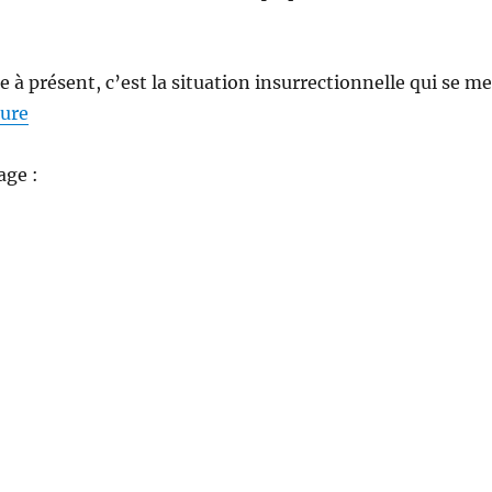
 à présent, c’est la situation insurrectionnelle qui se me
de « Lettre ouverte aux chasseurs »
ture
age :