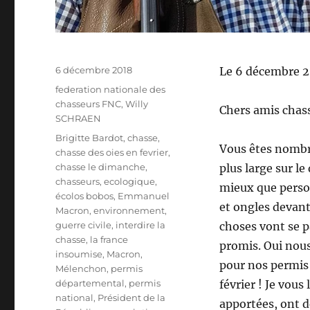
P
6 décembre 2018
Le 6 décembre 2
u
C
federation nationale des
b
a
chasseurs FNC
,
Willy
Chers amis chas
l
t
SCHRAEN
i
é
É
Brigitte Bardot
,
chasse
,
é
g
Vous êtes nombre
t
chasse des oies en fevrier
,
l
o
i
chasse le dimanche
,
plus large sur le
e
r
q
chasseurs
,
ecologique
,
mieux que person
i
u
écolos bobos
,
Emmanuel
e
et ongles devant 
e
Macron
,
environnement
,
s
t
guerre civile
,
interdire la
choses vont se p
t
chasse
,
la france
promis. Oui nous
e
insoumise
,
Macron
,
pour nos permis 
s
Mélenchon
,
permis
départemental
,
permis
février ! Je vou
national
,
Président de la
apportées, ont d