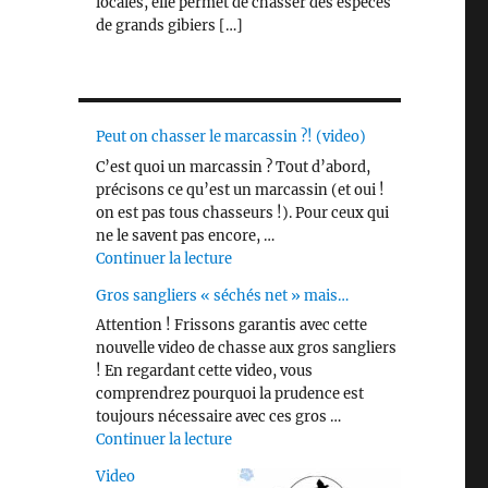
locales, elle permet de chasser des espèces
de grands gibiers […]
Peut on chasser le marcassin ?! (video)
C’est quoi un marcassin ? Tout d’abord,
précisons ce qu’est un marcassin (et oui !
on est pas tous chasseurs !). Pour ceux qui
ne le savent pas encore, …
de « Peut on chasser le marcassin ?! 
Continuer la lecture
Gros sangliers « séchés net » mais…
Attention ! Frissons garantis avec cette
nouvelle video de chasse aux gros sangliers
! En regardant cette video, vous
comprendrez pourquoi la prudence est
toujours nécessaire avec ces gros …
de « Gros sangliers « séchés net » m
Continuer la lecture
Video