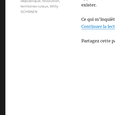
République
,
revolution
,
exister.
territoires ruraux
,
Willy
SCHRAEN
Ce qui m’inquiète
Continuer la lec
Partagez cette p