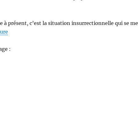
 à présent, c’est la situation insurrectionnelle qui se me
de « Lettre ouverte aux chasseurs »
ture
age :