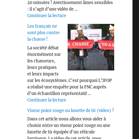
20 minutes ! Avertissement âmes sensibles
: il s’agit d’une vidéo de …
de « Savez vous identifier les différen
Continuer la lecture
Les français ne
sont plus contre
la chasse !
La société débat
énormément sur
les chasseurs,
leurs pratiques
et leurs impacts
sur les écosystèmes. C’est pourquoi L’IFOP
a réalisé une enquête pour la FNC auprès
d’un échantillon représentatif …
de « Les français ne sont plus contre 
Continuer la lecture
Viseur point rouge ou lunette de tir (video) ?
Dans cet article nous allons vous aider à
choisir entre un viseur point rouge ou une
lunette de tir équipée d’un réticule
lumineux. La video de cet article, vous …