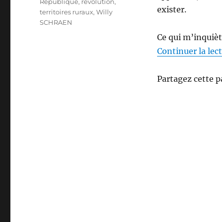
République
,
revolution
,
exister.
territoires ruraux
,
Willy
SCHRAEN
Ce qui m’inquiète
Continuer la lec
Partagez cette p