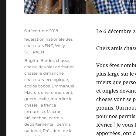
P
6 décembre 2018
Le 6 décembre 2
u
C
federation nationale des
b
a
chasseurs FNC
,
Willy
Chers amis chas
l
t
SCHRAEN
i
é
É
Brigitte Bardot
,
chasse
,
é
g
Vous êtes nombre
t
chasse des oies en fevrier
,
l
o
i
chasse le dimanche
,
plus large sur le
e
r
q
chasseurs
,
ecologique
,
mieux que person
i
u
écolos bobos
,
Emmanuel
e
et ongles devant 
e
Macron
,
environnement
,
s
t
guerre civile
,
interdire la
choses vont se p
t
chasse
,
la france
promis. Oui nous
e
insoumise
,
Macron
,
pour nos permis 
s
Mélenchon
,
permis
départemental
,
permis
février ! Je vou
national
,
Président de la
apportées, ont d