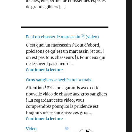
locales, elle permet de chasser des espèces
de grands gibiers […]
Peut on chasser le marcassin ?! (video)
C’est quoi un marcassin ? Tout d’abord,
précisons ce qu’est un marcassin (et oui !
on est pas tous chasseurs !). Pour ceux qui
ne le savent pas encore, …
de « Peut on chasser le marcassin ?! 
Continuer la lecture
Gros sangliers « séchés net » mais…
Attention ! Frissons garantis avec cette
nouvelle video de chasse aux gros sangliers
! En regardant cette video, vous
comprendrez pourquoi la prudence est
toujours nécessaire avec ces gros …
de « Gros sangliers « séchés net » m
Continuer la lecture
Video