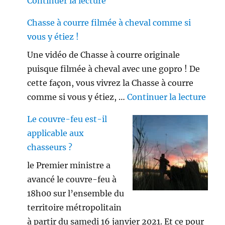
de « Viseur point rouge ou lune
Continuer la lecture
Chasse à courre filmée à cheval comme si
vous y étiez !
Une vidéo de Chasse à courre originale
puisque filmée à cheval avec une gopro ! De
cette façon, vous vivrez la Chasse à courre
de «
comme si vous y étiez, …
Continuer la lecture
Le couvre-feu est-il
applicable aux
chasseurs ?
le Premier ministre a
avancé le couvre-feu à
18h00 sur l’ensemble du
territoire métropolitain
à partir du samedi 16 janvier 2021. Et ce pour