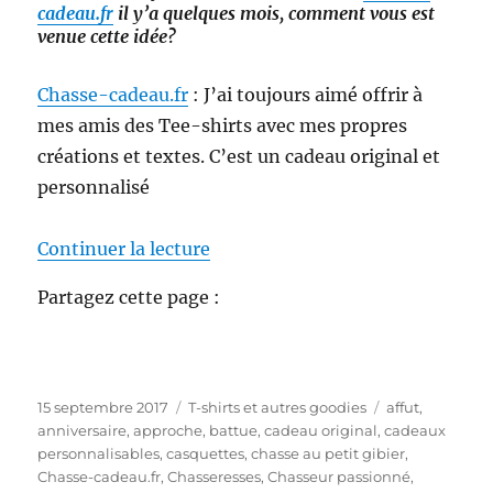
cadeau.fr
il y’a quelques mois, comment vous est
venue cette idée?
Chasse-cadeau.fr
: J’ai toujours aimé offrir à
mes amis des Tee-shirts avec mes propres
créations et textes. C’est un cadeau original et
personnalisé
de « Chasse-cadeau.fr le nouveau
Continuer la lecture
Partagez cette page :
P
C
É
15 septembre 2017
T-shirts et autres goodies
affut
,
u
a
t
anniversaire
,
approche
,
battue
,
cadeau original
,
cadeaux
b
t
i
personnalisables
,
casquettes
,
chasse au petit gibier
,
l
é
q
Chasse-cadeau.fr
,
Chasseresses
,
Chasseur passionné
,