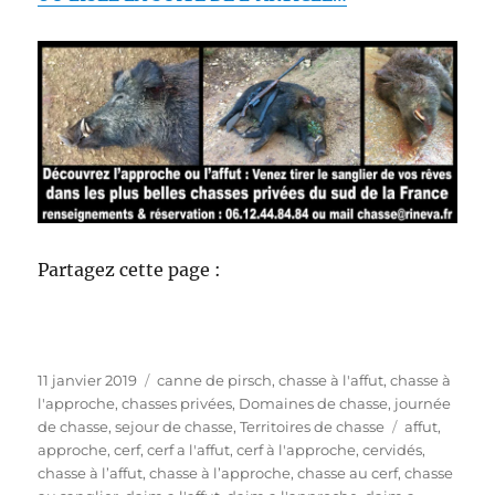
Partagez cette page :
P
C
11 janvier 2019
canne de pirsch
,
chasse à l'affut
,
chasse à
u
a
l'approche
,
chasses privées
,
Domaines de chasse
,
journée
b
t
É
de chasse
,
sejour de chasse
,
Territoires de chasse
affut
,
l
é
t
approche
,
cerf
,
cerf a l'affut
,
cerf à l'approche
,
cervidés
,
i
g
i
chasse à l’affut
,
chasse à l’approche
,
chasse au cerf
,
chasse
é
o
q