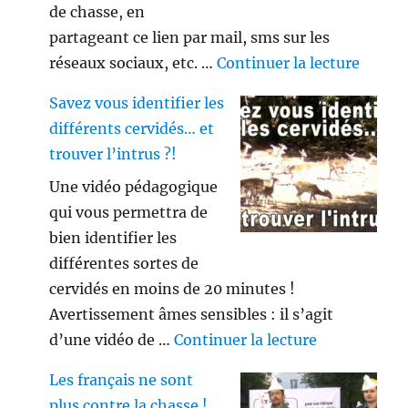
de chasse, en
partageant ce lien par mail, sms sur les
de « V
réseaux sociaux, etc. …
Continuer la lecture
Savez vous identifier les
différents cervidés… et
trouver l’intrus ?!
Une vidéo pédagogique
qui vous permettra de
bien identifier les
différentes sortes de
cervidés en moins de 20 minutes !
Avertissement âmes sensibles : il s’agit
de « Savez vo
d’une vidéo de …
Continuer la lecture
Les français ne sont
plus contre la chasse !