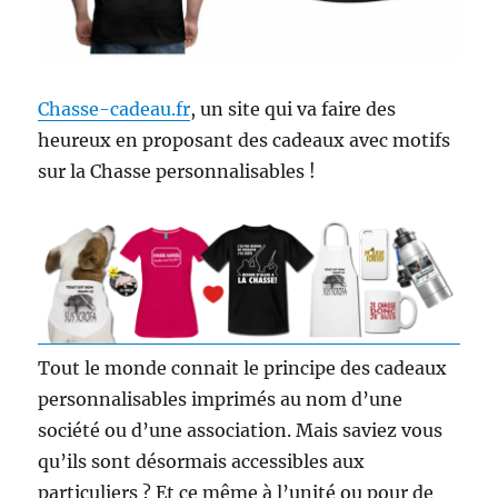
e
s
d
e
Chasse-cadeau.fr
, un site qui va faire des
C
h
heureux en proposant des cadeaux avec motifs
a
sur la Chasse personnalisables !
s
s
e
d
e
r
ê
v
e
Tout le monde connait le principe des cadeaux
!
personnalisables imprimés au nom d’une
société ou d’une association. Mais saviez vous
qu’ils sont désormais accessibles aux
particuliers ? Et ce même à l’unité ou pour de