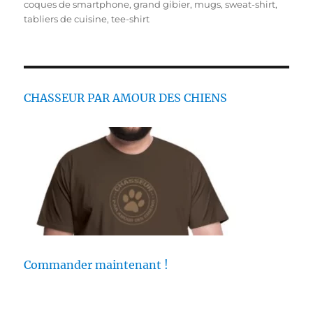
i
g
u
coques de smartphone
,
grand gibier
,
mugs
,
sweat-shirt
,
é
o
e
tabliers de cuisine
,
tee-shirt
l
r
t
e
i
t
e
e
s
s
CHASSEUR PAR AMOUR DES CHIENS
Commander maintenant !