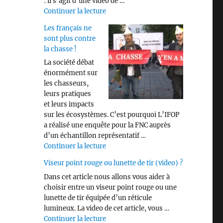
: il s’agit d’une vidéo de …
de « Savez vous identifier les différen
Continuer la lecture
Les français ne
sont plus contre
la chasse !
La société débat
énormément sur
les chasseurs,
leurs pratiques
et leurs impacts
sur les écosystèmes. C’est pourquoi L’IFOP
a réalisé une enquête pour la FNC auprès
d’un échantillon représentatif …
de « Les français ne sont plus contre 
Continuer la lecture
Viseur point rouge ou lunette de tir (video) ?
Dans cet article nous allons vous aider à
choisir entre un viseur point rouge ou une
lunette de tir équipée d’un réticule
lumineux. La video de cet article, vous …
de « Viseur point rouge ou lunette de 
Continuer la lecture