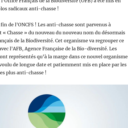
l’Office Français de la Biodiversité (OFB) a été mis en
olos radicaux anti-chasse !
a fin de l’ONCFS ! Les anti-chasse sont parvenus à
t « Chasse » du nouveau du nouveau nom du désormais
rançais de la Biodiversité. Cet organisme va regrouper ce
avec l’AFB, Agence Française de la Bio-diversité. Les
ront représentés qu’à la marge dans ce nouvel organisme
té voulu de longue date et patiemment mis en place par les
les plus anti-chasse !