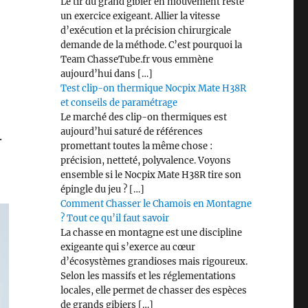
Le tir du grand gibier en mouvement reste
un exercice exigeant. Allier la vitesse
d’exécution et la précision chirurgicale
demande de la méthode. C’est pourquoi la
Team ChasseTube.fr vous emmène
aujourd’hui dans […]
Test clip-on thermique Nocpix Mate H38R
et conseils de paramétrage
Le marché des clip-on thermiques est
aujourd’hui saturé de références
.
promettant toutes la même chose :
précision, netteté, polyvalence. Voyons
ensemble si le Nocpix Mate H38R tire son
épingle du jeu ? […]
Comment Chasser le Chamois en Montagne
? Tout ce qu’il faut savoir
La chasse en montagne est une discipline
exigeante qui s’exerce au cœur
d’écosystèmes grandioses mais rigoureux.
Selon les massifs et les réglementations
locales, elle permet de chasser des espèces
de grands gibiers […]