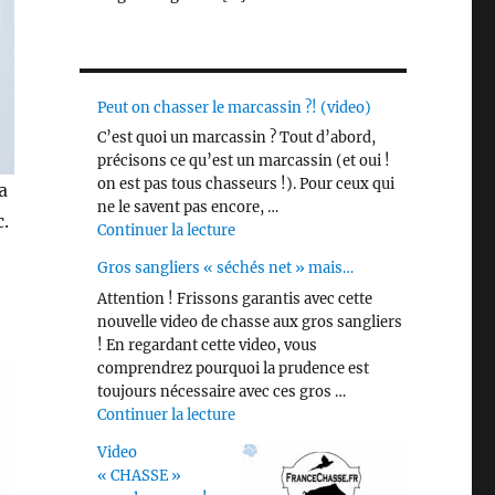
Peut on chasser le marcassin ?! (video)
C’est quoi un marcassin ? Tout d’abord,
précisons ce qu’est un marcassin (et oui !
on est pas tous chasseurs !). Pour ceux qui
a
ne le savent pas encore, …
c.
de « Peut on chasser le marcassin ?! 
Continuer la lecture
Gros sangliers « séchés net » mais…
Attention ! Frissons garantis avec cette
nouvelle video de chasse aux gros sangliers
! En regardant cette video, vous
comprendrez pourquoi la prudence est
toujours nécessaire avec ces gros …
de « Gros sangliers « séchés net » m
Continuer la lecture
Video
« CHASSE »