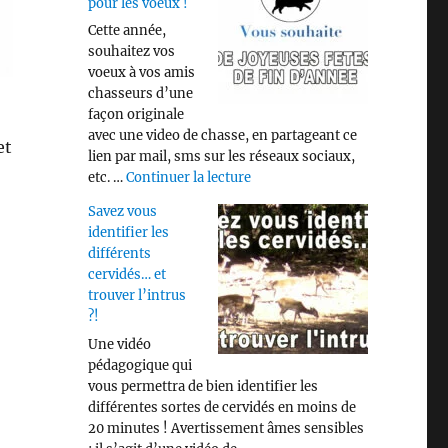
pour les voeux !
Cette année,
souhaitez vos
voeux à vos amis
chasseurs d’une
façon originale
avec une video de chasse, en partageant ce
et
lien par mail, sms sur les réseaux sociaux,
de « Video « CHASSE » pour les
etc. …
Continuer la lecture
Savez vous
identifier les
différents
cervidés… et
trouver l’intrus
?!
Une vidéo
pédagogique qui
vous permettra de bien identifier les
différentes sortes de cervidés en moins de
20 minutes ! Avertissement âmes sensibles