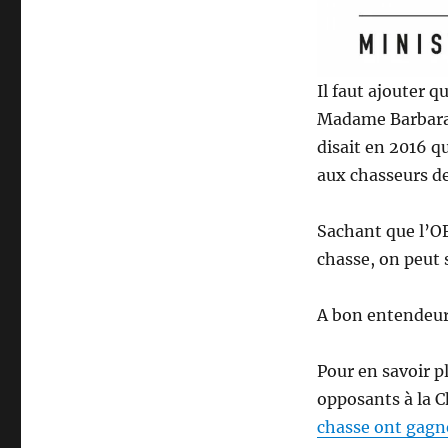
-
c
h
a
Il faut ajouter q
s
s
Madame Barbara 
e
disait en 2016 qu
!
aux chasseurs de
?
Sachant que l’OF
chasse, on peut 
A bon entendeu
Pour en savoir p
opposants à la Ch
chasse ont gagn