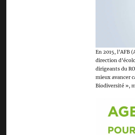
d
e
s
é
c
o
l
o
En 2015, l’AFB (A
s
direction d’écol
r
a
dirigeants du R
d
mieux avancer ca
i
Biodiversité », 
c
a
u
x
a
n
t
i