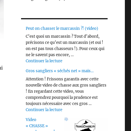
Peut on chasser le marcassin ?! (video)
C’est quoi un marcassin ? Tout d’abord,
précisons ce qu’est un marcassin (et oui !
on est pas tous chasseurs !). Pour ceux qui
ne le savent pas encore, …
de « Peut on chasser le marcassin ?! 
Continuer la lecture
ui
Gros sangliers « séchés net » mais…
Attention ! Frissons garantis avec cette
nouvelle video de chasse aux gros sangliers
! En regardant cette video, vous
comprendrez pourquoi la prudence est
toujours nécessaire avec ces gros …
de « Gros sangliers « séchés net » m
Continuer la lecture
Video
« CHASSE »