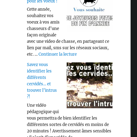
pour les voeux !
Cette année,
souhaitez vos
voeux à vos amis
chasseurs d’une
façon originale
avec une video de chasse, en partageant ce
lien par mail, sms sur les réseaux sociaux,
de « Video « CHASSE » pour les
etc. …
Continuer la lecture
Savez vous
identifier les
différents
cervidés… et
trouver l’intrus
?!
Une vidéo
pédagogique qui
vous permettra de bien identifier les
différentes sortes de cervidés en moins de
20 minutes ! Avertissement âmes sensibles