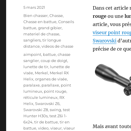
P
5 mars 2021
Dans cet article
u
C
Bien chasser
,
Chasse
,
rouge
ou une
lu
b
a
Chasse en battue
,
Conseils
article, vous pr
l
t
battue
,
grand gibier
,
i
viseur point ro
é
materiel de chasse
,
é
g
sangliers
,
tir longue
Swarovski
d’autr
l
o
distance
,
videos de chasse
précise de ce que
e
r
É
aimpoint
,
battue
,
chasse
i
t
sanglier
,
coup de doigt
,
e
i
lunette de tir
,
lunette de
s
q
visée
,
Merkel
,
Merkel RX
u
Helix
,
organes de visée
,
e
paralaxe
,
parallaxe
,
point
t
lumineux
,
point rouge
,
t
réticule lumineux
,
RX
e
Helix
,
Swarovski Z6
,
s
Swarovski Z8
,
swing
,
test
Hunter H30s
,
test Z6i 1-
6x24
,
tir de battue
,
tir en
Mais avant tout
battue
,
video
,
viseur
,
viseur