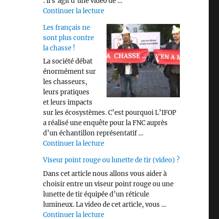
: il s’agit d’une vidéo de …
de « Savez vous identifier les différen
Continuer la lecture
Les français ne
sont plus contre
la chasse !
La société débat
énormément sur
les chasseurs,
leurs pratiques
et leurs impacts
sur les écosystèmes. C’est pourquoi L’IFOP
a réalisé une enquête pour la FNC auprès
d’un échantillon représentatif …
de « Les français ne sont plus contre 
Continuer la lecture
Viseur point rouge ou lunette de tir (video) ?
Dans cet article nous allons vous aider à
choisir entre un viseur point rouge ou une
lunette de tir équipée d’un réticule
lumineux. La video de cet article, vous …
de « Viseur point rouge ou lunette de 
Continuer la lecture