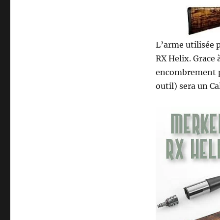
o
u
l
u
L’arme utilisée 
n
e
RX Helix. Grace à
t
encombrement po
t
outil) sera un Ca
e
d
e
t
i
r
(
v
i
d
e
o
)