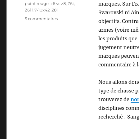
marques. Sur Fr
point rouge
,
z6 vs z8
,
Z6i
,
Z6i 1.7-10x42
,
Z8i
Swarovski ni Ai
s
5 commentaires
objectifs. Contra
u
armes (voire mê
r
V
les produits que
i
jugement neutre e
s
marques peuvent
e
u
commentaire à la 
r
p
Nous allons donc
o
i
type de chasse p
n
trouverez de
nom
t
disciplines comm
r
o
recherché : Sang
u
g
e