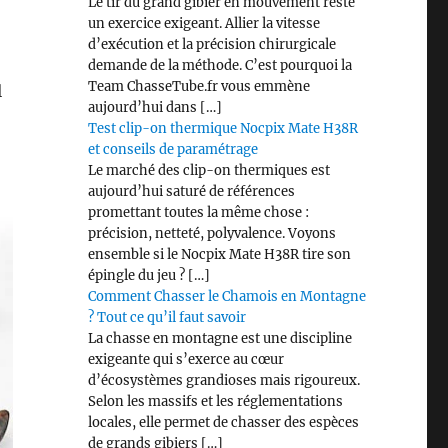
Le tir du grand gibier en mouvement reste
un exercice exigeant. Allier la vitesse
d’exécution et la précision chirurgicale
demande de la méthode. C’est pourquoi la
Team ChasseTube.fr vous emmène
l
aujourd’hui dans […]
Test clip-on thermique Nocpix Mate H38R
et conseils de paramétrage
Le marché des clip-on thermiques est
aujourd’hui saturé de références
promettant toutes la même chose :
précision, netteté, polyvalence. Voyons
ensemble si le Nocpix Mate H38R tire son
épingle du jeu ? […]
Comment Chasser le Chamois en Montagne
? Tout ce qu’il faut savoir
La chasse en montagne est une discipline
exigeante qui s’exerce au cœur
d’écosystèmes grandioses mais rigoureux.
Selon les massifs et les réglementations
locales, elle permet de chasser des espèces
de grands gibiers […]