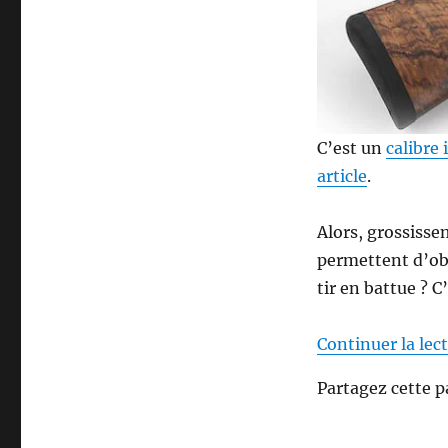
?
C’est un
calibre
article
.
Alors, grossissem
permettent d’obt
tir en battue ? 
Continuer la lec
Partagez cette p