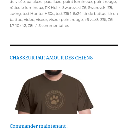
é
o
q
de visée
,
paralaxe
,
parallaxe
,
point lumineux
,
point rouge
,
l
r
u
réticule lumineux
,
RX Helix
,
Swarovski Z6
,
Swarovski Z8
,
e
i
e
swing
,
test Hunter H30s
,
test Z6i 1-6x24
,
tir de battue
,
tir en
e
t
battue
,
video
,
viseur
,
viseur point rouge
,
z6 vs z8
,
Z6i
,
Z6i
s
s
t
1.7-10x42
,
Z8i
5 commentaires
u
e
r
s
V
i
s
CHASSEUR PAR AMOUR DES CHIENS
e
u
r
p
o
i
n
t
r
o
u
Commander maintenant !
g