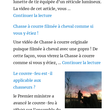
lunette de tir équipée d’un réticule lumineux.
La video de cet article, vous …
de « Viseur point rouge ou lune
Continuer la lecture
Chasse à courre filmée à cheval comme si
vous y étiez !
Une vidéo de Chasse à courre originale
puisque filmée à cheval avec une gopro ! De
cette façon, vous vivrez la Chasse à courre
de «
comme si vous y étiez, …
Continuer la lecture
Le couvre-feu est-il
applicable aux
chasseurs ?
le Premier ministre a
avancé le couvre-feu à
18h00 sur l’ensemble du