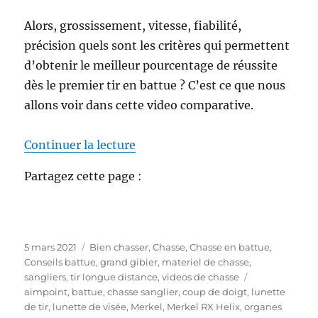
Alors, grossissement, vitesse, fiabilité,
précision quels sont les critères qui permettent
d’obtenir le meilleur pourcentage de réussite
dès le premier tir en battue ? C’est ce que nous
allons voir dans cette video comparative.
de « Viseur point rouge ou lunett
Continuer la lecture
Partagez cette page :
P
C
5 mars 2021
Bien chasser
,
Chasse
,
Chasse en battue
,
u
a
Conseils battue
,
grand gibier
,
materiel de chasse
,
b
t
É
sangliers
,
tir longue distance
,
videos de chasse
l
é
t
aimpoint
,
battue
,
chasse sanglier
,
coup de doigt
,
lunette
i
g
i
de tir
,
lunette de visée
,
Merkel
,
Merkel RX Helix
,
organes