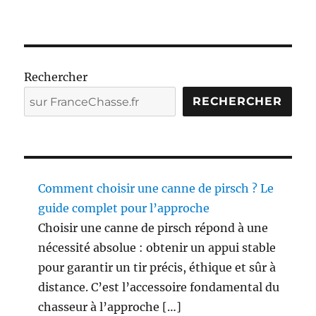
e
o
u
l
u
Rechercher
n
RECHERCHER
e
t
t
e
d
e
Comment choisir une canne de pirsch ? Le
t
i
guide complet pour l’approche
r
Choisir une canne de pirsch répond à une
(
nécessité absolue : obtenir un appui stable
v
i
pour garantir un tir précis, éthique et sûr à
d
distance. C’est l’accessoire fondamental du
e
chasseur à l’approche […]
o