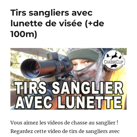
V
Tirs sangliers avec
i
d
lunette de visée (+de
e
100m)
o
C
h
a
s
s
e
a
u
c
h
a
m
o
i
Vous aimez les videos de chasse au sanglier !
s
Regardez cette video de tirs de sangliers avec
: