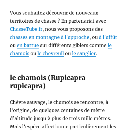
e
o
Vous souhaitez découvrir de nouveaux
u
territoires de chasse ? En partenariat avec
l
ChasseTube.fr
, nous vous proposons des
u
n
chasses en montagne
à l’approche
, ou
à l’affût
e
ou
en battue
sur différents gibiers comme
le
t
chamois
ou
le chevreuil
ou
le sanglier
.
t
e
d
e
le chamois (Rupicapra
t
rupicapra)
i
r
(
Chèvre sauvage, le chamois se rencontre, à
v
i
l’origine, de quelques centaines de mètre
d
d’altitude jusqu’à plus de trois mille mètres.
e
Mais l’espèce affectionne particulièrement les
o