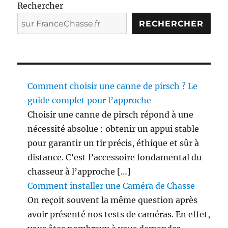
e
Rechercher
e
r
RECHERCHER
à
s
2
0
p
0
m
u
s
Comment choisir une canne de pirsch ? Le
a
guide complet pour l’approche
n
b
s
Choisir une canne de pirsch répond à une
c
l
nécessité absolue : obtenir un appui stable
o
pour garantir un tir précis, éthique et sûr à
r
i
r
distance. C’est l’accessoire fondamental du
e
chasseur à l’approche […]
c
c
Comment installer une Caméra de Chasse
t
i
On reçoit souvent la même question après
a
o
avoir présenté nos tests de caméras. En effet,
n