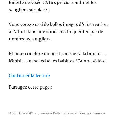
lunette de visée : 2 tirs précis tuant net les
l
’
sangliers sur place !
a
p
Vous verez aussi de belles images d’observation
p
r
à l’affut dans une zone très fréquentée par de
o
nombreux sangliers.
c
h
e
Et pour conclure un petit sanglier à la broche…
e
Mmhh… on se lèche les babines ! Bonne video !
n
m
o
de « Tirs sangliers avec lunette
Continuer la lecture
n
t
Partagez cette page :
a
g
n
e
P
C
8 octobre 2019
chasse à l'affut
,
grand gibier
,
journée de