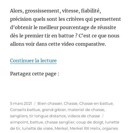
Alors, grossissement, vitesse, fiabilité,
précision quels sont les critères qui permettent
d’obtenir le meilleur pourcentage de réussite
dès le premier tir en battue ? C’est ce que nous
allons voir dans cette video comparative.
de « Viseur point rouge ou lunett
Continuer la lecture
Partagez cette page :
P
C
5 mars 2021
Bien chasser
,
Chasse
,
Chasse en battue
,
u
a
Conseils battue
,
grand gibier
,
materiel de chasse
,
b
t
É
sangliers
,
tir longue distance
,
videos de chasse
l
é
t
aimpoint
,
battue
,
chasse sanglier
,
coup de doigt
,
lunette
i
g
i
de tir
,
lunette de visée
,
Merkel
,
Merkel RX Helix
,
organes