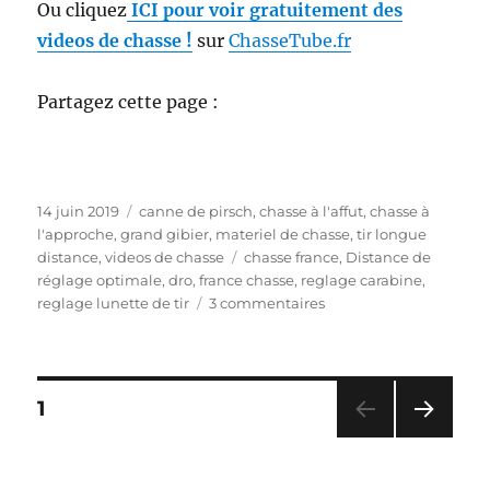
Ou cliquez
ICI pour voir gratuitement des
videos de chasse !
sur
ChasseTube.fr
Partagez cette page :
P
C
14 juin 2019
canne de pirsch
,
chasse à l'affut
,
chasse à
u
a
l'approche
,
grand gibier
,
materiel de chasse
,
tir longue
b
t
É
distance
,
videos de chasse
chasse france
,
Distance de
l
é
t
réglage optimale
,
dro
,
france chasse
,
reglage carabine
,
i
g
i
s
reglage lunette de tir
3 commentaires
é
o
q
u
l
r
u
r
e
i
e
B
e
t
i
P
P
1
s
t
e
A
e
n
G
PAG
a
s
r
E
E
é