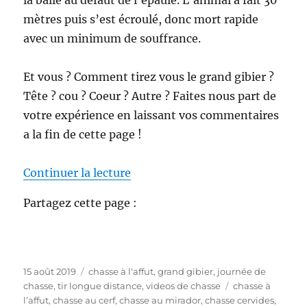
la balle au défaut de l’épaule. L’animal a fait 30
1
mètres puis s’est écroulé, donc mort rapide
0
avec un minimum de souffrance.
0
m
)
Et vous ? Comment tirez vous le grand gibier ?
Tête ? cou ? Coeur ? Autre ? Faites nous part de
votre expérience en laissant vos commentaires
a la fin de cette page !
de « Video de chasse « Cherchez 
Continuer la lecture
Partagez cette page :
P
C
15 août 2019
chasse à l'affut
,
grand gibier
,
journée de
u
a
É
chasse
,
tir longue distance
,
videos de chasse
chasse à
b
t
t
l’affut
,
chasse au cerf
,
chasse au mirador
,
chasse cervides
,