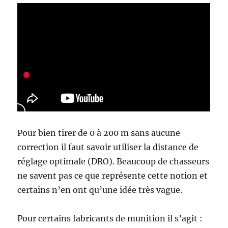
e
r
c
h
e
z
l
’
e
r
r
e
u
Pour bien tirer de 0 à 200 m sans aucune
r
correction il faut savoir utiliser la distance de
réglage optimale (DRO). Beaucoup de chasseurs
»
!
ne savent pas ce que représente cette notion et
certains n’en ont qu’une idée très vague.
Pour certains fabricants de munition il s’agit :