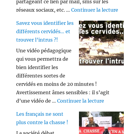
partageant ce lien par mail, sms sur les
de « V
réseaux sociaux, etc. …
Continuer la lecture
Savez vous identifier les
différents cervidés… et
trouver l’intrus ?!
Une vidéo pédagogique
qui vous permettra de
bien identifier les
différentes sortes de
cervidés en moins de 20 minutes !
Avertissement âmes sensibles : il s’agit
de « Savez vo
d’une vidéo de …
Continuer la lecture
Les français ne sont
plus contre la chasse !
La société débat