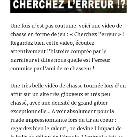
v
e
c
Une fois n’est pas coutume, voici une video de
l
u
chasse en forme de jeu : « Cherchez l’erreur » !
n
Regardez bien cette video, écoutez
e
attentivement l’histoire comptée par le
t
t
narrateur et dites nous quelle est l’erreur
e
commise par l’ami de ce chasseur !
d
e
v
Une très belle vidéo de chasse tournée lors d’un
i
affût sur un site très giboyeux et très peu
s
chassé, avec une densité de grand gibier
é
e
exceptionnelle… A voir absolument pour la
(
ruade impressionnante lors du tir au coeur :
+
regardez bien le ralenti, on devine l’impact de
d
e