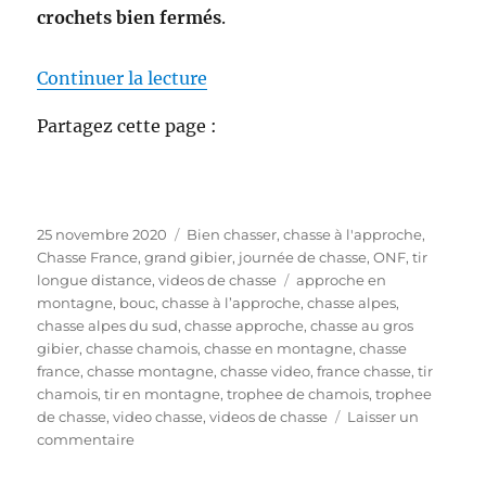
crochets bien fermés
.
de « Video Chasse au chamois :
Continuer la lecture
Partagez cette page :
P
C
25 novembre 2020
Bien chasser
,
chasse à l'approche
,
u
a
Chasse France
,
grand gibier
,
journée de chasse
,
ONF
,
tir
b
t
É
longue distance
,
videos de chasse
approche en
l
é
t
montagne
,
bouc
,
chasse à l’approche
,
chasse alpes
,
i
g
i
chasse alpes du sud
,
chasse approche
,
chasse au gros
é
o
q
gibier
,
chasse chamois
,
chasse en montagne
,
chasse
l
r
u
france
,
chasse montagne
,
chasse video
,
france chasse
,
tir
e
i
e
chamois
,
tir en montagne
,
trophee de chamois
,
trophee
e
t
de chasse
,
video chasse
,
videos de chasse
Laisser un
s
s
t
commentaire
u
e
r
s