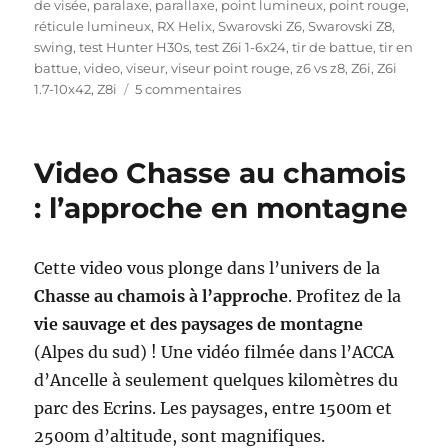
é
o
q
de visée
,
paralaxe
,
parallaxe
,
point lumineux
,
point rouge
,
l
r
u
réticule lumineux
,
RX Helix
,
Swarovski Z6
,
Swarovski Z8
,
e
i
e
swing
,
test Hunter H30s
,
test Z6i 1-6x24
,
tir de battue
,
tir en
e
t
battue
,
video
,
viseur
,
viseur point rouge
,
z6 vs z8
,
Z6i
,
Z6i
s
s
t
1.7-10x42
,
Z8i
5 commentaires
u
e
r
s
V
Video Chasse au chamois
i
s
: l’approche en montagne
e
u
r
Cette video vous plonge dans l’univers de la
p
Chasse au chamois à l’approche
. Profitez de la
o
i
vie sauvage et des paysages de montagne
n
(Alpes du sud) ! Une vidéo filmée dans l’ACCA
t
d’Ancelle à seulement quelques kilomètres du
r
o
parc des Ecrins. Les paysages, entre 1500m et
u
2500m d’altitude, sont magnifiques.
g