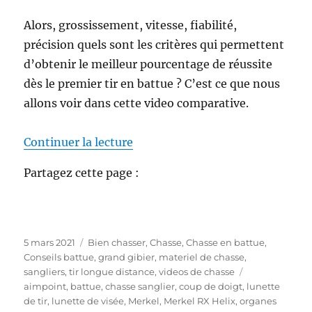
Alors, grossissement, vitesse, fiabilité,
précision quels sont les critères qui permettent
d’obtenir le meilleur pourcentage de réussite
dès le premier tir en battue ? C’est ce que nous
allons voir dans cette video comparative.
de « Viseur point rouge ou lunett
Continuer la lecture
Partagez cette page :
P
C
5 mars 2021
Bien chasser
,
Chasse
,
Chasse en battue
,
u
a
Conseils battue
,
grand gibier
,
materiel de chasse
,
b
t
É
sangliers
,
tir longue distance
,
videos de chasse
l
é
t
aimpoint
,
battue
,
chasse sanglier
,
coup de doigt
,
lunette
i
g
i
de tir
,
lunette de visée
,
Merkel
,
Merkel RX Helix
,
organes