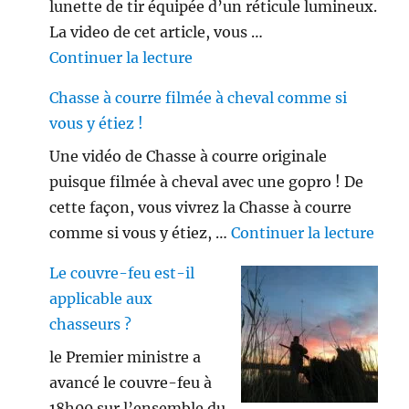
lunette de tir équipée d’un réticule lumineux.
La video de cet article, vous …
de « Viseur point rouge ou lune
Continuer la lecture
Chasse à courre filmée à cheval comme si
vous y étiez !
Une vidéo de Chasse à courre originale
puisque filmée à cheval avec une gopro ! De
cette façon, vous vivrez la Chasse à courre
de «
comme si vous y étiez, …
Continuer la lecture
Le couvre-feu est-il
applicable aux
chasseurs ?
le Premier ministre a
avancé le couvre-feu à
18h00 sur l’ensemble du