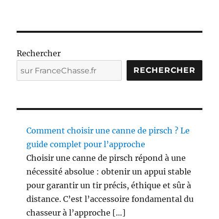
e
o
u
l
u
Rechercher
n
RECHERCHER
e
t
t
e
d
e
Comment choisir une canne de pirsch ? Le
t
i
guide complet pour l’approche
r
Choisir une canne de pirsch répond à une
(
nécessité absolue : obtenir un appui stable
v
i
pour garantir un tir précis, éthique et sûr à
d
distance. C’est l’accessoire fondamental du
e
chasseur à l’approche […]
o