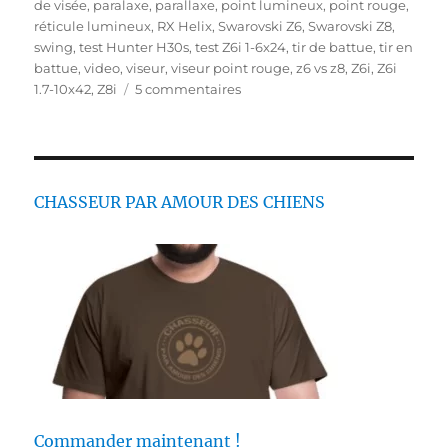
é
o
q
de visée
,
paralaxe
,
parallaxe
,
point lumineux
,
point rouge
,
l
r
u
réticule lumineux
,
RX Helix
,
Swarovski Z6
,
Swarovski Z8
,
e
i
e
swing
,
test Hunter H30s
,
test Z6i 1-6x24
,
tir de battue
,
tir en
e
t
battue
,
video
,
viseur
,
viseur point rouge
,
z6 vs z8
,
Z6i
,
Z6i
s
s
t
1.7-10x42
,
Z8i
5 commentaires
u
e
r
s
V
i
s
CHASSEUR PAR AMOUR DES CHIENS
e
u
r
p
o
i
n
t
r
o
u
Commander maintenant !
g