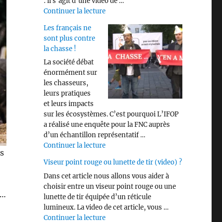
: il s’agit d’une vidéo de …
de « Savez vous identifier les différen
Continuer la lecture
Les français ne
sont plus contre
la chasse !
La société débat
énormément sur
les chasseurs,
leurs pratiques
et leurs impacts
sur les écosystèmes. C’est pourquoi L’IFOP
a réalisé une enquête pour la FNC auprès
d’un échantillon représentatif …
de « Les français ne sont plus contre 
Continuer la lecture
es
Viseur point rouge ou lunette de tir (video) ?
Dans cet article nous allons vous aider à
choisir entre un viseur point rouge ou une
e…
lunette de tir équipée d’un réticule
lumineux. La video de cet article, vous …
de « Viseur point rouge ou lunette de 
Continuer la lecture