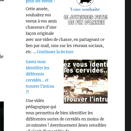
pour les voeux !
Cette année,
souhaitez vos
voeux à vos amis
chasseurs d’une
façon originale
avec une video de chasse, en partageant ce
lien par mail, sms sur les réseaux sociaux,
de « Video « CHASSE » pour les
etc. …
Continuer la lecture
de
Savez vous
identifier les
différents
cervidés… et
trouver l’intrus
?!
Une vidéo
pédagogique qui
vous permettra de bien identifier les
différentes sortes de cervidés en moins de
20 minutes ! Avertissement âmes sensibles