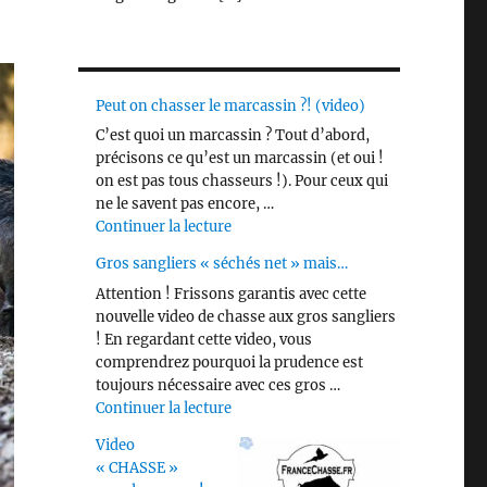
Peut on chasser le marcassin ?! (video)
C’est quoi un marcassin ? Tout d’abord,
précisons ce qu’est un marcassin (et oui !
on est pas tous chasseurs !). Pour ceux qui
ne le savent pas encore, …
de « Peut on chasser le marcassin ?! 
Continuer la lecture
Gros sangliers « séchés net » mais…
Attention ! Frissons garantis avec cette
nouvelle video de chasse aux gros sangliers
! En regardant cette video, vous
comprendrez pourquoi la prudence est
toujours nécessaire avec ces gros …
de « Gros sangliers « séchés net » m
Continuer la lecture
Video
« CHASSE »