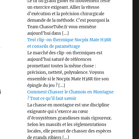
Le tir du grand gibier en mouvement reste
un exercice exigeant. Allier la vitesse
d’exécution et la précision chirurgicale
demande de la méthode. C’est pourquoi la
Team ChasseTube.fr vous emmène
aujourd’hui dans […]
Test clip-on thermique Nocpix Mate H38R
…
et conseils de paramétrage
Le marché des clip-on thermiques est
aujourd’hui saturé de références
promettant toutes la même chose :
précision, netteté, polyvalence. Voyons
ensemble si le Nocpix Mate H38R tire son
épingle du jeu ? […]
i
Comment Chasser le Chamois en Montagne
? Tout ce qu’il faut savoir
La chasse en montagne est une discipline
exigeante qui s’exerce au cœur
d’écosystèmes grandioses mais rigoureux.
Selon les massifs et les réglementations
locales, elle permet de chasser des espèces
de grands gibiers […]