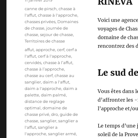
RINEVA
u
C
canne de pirsch
,
chasse à
b
a
l'affut
,
chasse à l'approche
,
l
Voici une agence 
t
chasses privées
,
Domaines
i
é
de chasse
,
journée de
voyages de Chass
é
g
chasse
,
sejour de chasse
,
domaine de chass
l
o
Territoires de chasse
e
rencontrez des 
r
É
affut
,
approche
,
cerf
,
cerf a
i
t
l'affut
,
cerf à l'approche
,
e
i
cervidés
,
chasse à l’affut
,
s
q
chasse à l’approche
,
Le sud de
u
chasse au cerf
,
chasse au
e
sanglier
,
daim a l'affut
,
t
daim a l'approche
,
daim a
Vous êtes dans l
t
palette
,
daim palmé
,
d’affronter les 
e
distance de reglage
s
optimal
,
domaine de
l’approche et/o
chasse privé
,
dro
,
guide de
chasse
,
sanglier
,
sanglier a
Le temps d’une j
l'affut
,
sanglier a
l'approche
,
sanglier armé
,
soleil de la Prov