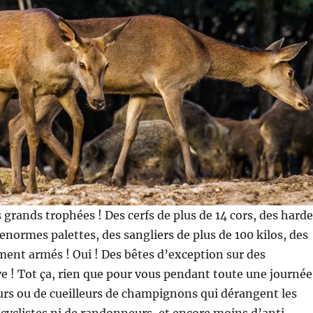
 grands trophées ! Des cerfs de plus de 14 cors, des hard
enormes palettes, des sangliers de plus de 100 kilos, des
ment armés ! Oui ! Des bêtes d’exception sur des
êve ! Tot ça, rien que pour vous pendant toute une journé
rs ou de cueilleurs de champignons qui dérangent les
cyclistes ni de randonneurs, et encore moins d’anti-