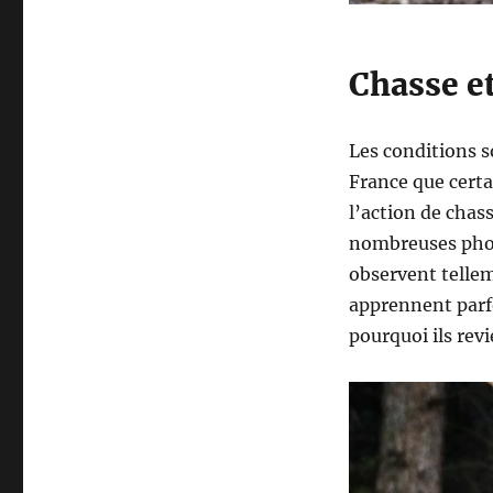
s
d
e
Chasse e
C
h
a
s
Les conditions s
s
France que certa
e
l’action de chas
d
e
nombreuses photo
r
observent tellem
ê
apprennent parfo
v
e
pourquoi ils re
!