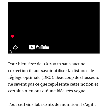
o
i
s
:
l
’
a
p
p
r
o
c
h
Pour bien tirer de 0 à 200 m sans aucune
e
correction il faut savoir utiliser la distance de
e
réglage optimale (DRO). Beaucoup de chasseurs
n
m
ne savent pas ce que représente cette notion et
o
certains n’en ont qu’une idée très vague.
n
t
a
Pour certains fabricants de munition il s’agit :
g