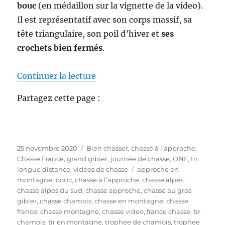
bouc
(en médaillon sur la vignette de la video).
Il est représentatif avec son corps massif, sa
tête triangulaire, son poil d’hiver et
ses
crochets bien fermés
.
de « Video Chasse au chamois :
Continuer la lecture
Partagez cette page :
P
C
25 novembre 2020
Bien chasser
,
chasse à l'approche
,
u
a
Chasse France
,
grand gibier
,
journée de chasse
,
ONF
,
tir
b
t
É
longue distance
,
videos de chasse
approche en
l
é
t
montagne
,
bouc
,
chasse à l’approche
,
chasse alpes
,
i
g
i
chasse alpes du sud
,
chasse approche
,
chasse au gros
é
o
q
gibier
,
chasse chamois
,
chasse en montagne
,
chasse
l
r
u
france
,
chasse montagne
,
chasse video
,
france chasse
,
tir
e
i
e
chamois
,
tir en montagne
,
trophee de chamois
,
trophee