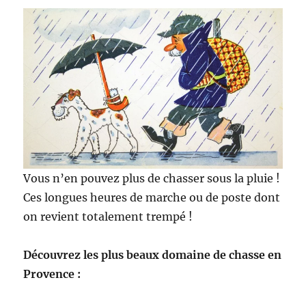
h
a
s
s
e
d
e
r
ê
v
e
!
Vous n’en pouvez plus de chasser sous la pluie !
Ces longues heures de marche ou de poste dont
on revient totalement trempé !
Découvrez les plus beaux domaine de chasse en
Provence :