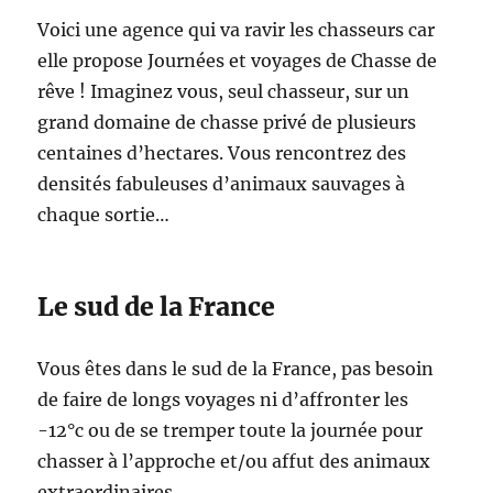
e
Voici une agence qui va ravir les chasseurs car
r
elle propose Journées et voyages de Chasse de
à
2
rêve ! Imaginez vous, seul chasseur, sur un
0
grand domaine de chasse privé de plusieurs
0
centaines d’hectares. Vous rencontrez des
m
s
densités fabuleuses d’animaux sauvages à
a
chaque sortie…
n
s
c
o
Le sud de la France
r
r
e
Vous êtes dans le sud de la France, pas besoin
c
de faire de longs voyages ni d’affronter les
t
-12°c ou de se tremper toute la journée pour
i
o
chasser à l’approche et/ou affut des animaux
n
extraordinaires…