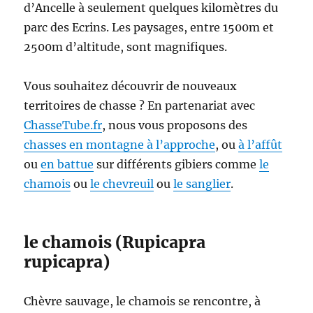
d’Ancelle à seulement quelques kilomètres du
d
e
parc des Ecrins. Les paysages, entre 1500m et
d
2500m d’altitude, sont magnifiques.
é
p
l
Vous souhaitez découvrir de nouveaux
a
territoires de chasse ? En partenariat avec
c
ChasseTube.fr
, nous vous proposons des
e
m
chasses en montagne
à l’approche
, ou
à l’affût
e
ou
en battue
sur différents gibiers comme
le
n
chamois
ou
le chevreuil
ou
le sanglier
.
t
c
h
a
le chamois (Rupicapra
s
rupicapra)
s
e
a
Chèvre sauvage, le chamois se rencontre, à
u