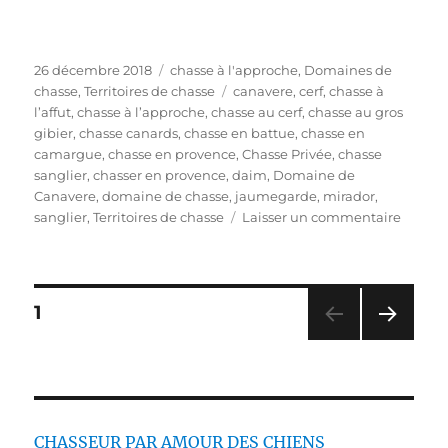
P
C
26 décembre 2018
chasse à l'approche
,
Domaines de
u
a
É
chasse
,
Territoires de chasse
canavere
,
cerf
,
chasse à
b
t
t
l’affut
,
chasse à l’approche
,
chasse au cerf
,
chasse au gros
l
é
i
gibier
,
chasse canards
,
chasse en battue
,
chasse en
i
g
q
camargue
,
chasse en provence
,
Chasse Privée
,
chasse
é
o
u
sanglier
,
chasser en provence
,
daim
,
Domaine de
l
r
e
Canavere
,
domaine de chasse
,
jaumegarde
,
mirador
,
e
i
t
s
sanglier
,
Territoires de chasse
Laisser un commentaire
e
t
u
s
e
r
s
M
a
P
P
1
r
A
r
G
PAG
a
e
E
E
d
SUIV
g
ANT
e
E
c
CHASSEUR PAR AMOUR DES CHIENS
h