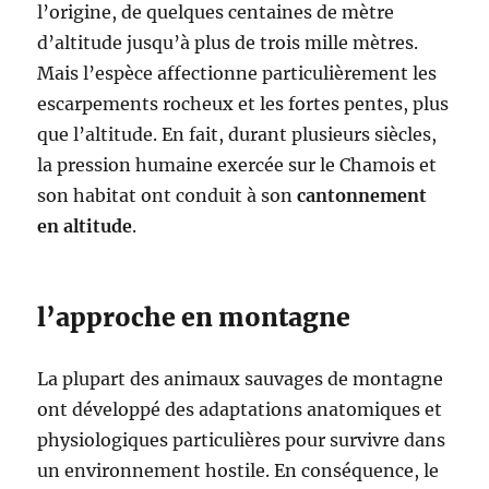
p
l’origine, de quelques centaines de mètre
e
d’altitude jusqu’à plus de trois mille mètres.
t
Mais l’espèce affectionne particulièrement les
i
t
escarpements rocheux et les fortes pentes, plus
g
que l’altitude. En fait, durant plusieurs siècles,
i
la pression humaine exercée sur le Chamois et
b
i
son habitat ont conduit à son
cantonnement
e
en altitude
.
r
,
e
t
l’approche en montagne
c
.
La plupart des animaux sauvages de montagne
ont développé des adaptations anatomiques et
physiologiques particulières pour survivre dans
un environnement hostile. En conséquence, le