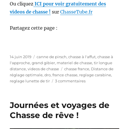
Ou cliquez
ICI pour voir gratuitement des
videos de chasse !
sur
ChasseTube.fr
Partagez cette page :
P
C
14 juin 2019
canne de pirsch
,
chasse à l'affut
,
chasse à
u
a
l'approche
,
grand gibier
,
materiel de chasse
,
tir longue
b
t
É
distance
,
videos de chasse
chasse france
,
Distance de
l
é
t
réglage optimale
,
dro
,
france chasse
,
reglage carabine
,
i
g
i
s
reglage lunette de tir
3 commentaires
é
o
q
u
l
r
u
r
e
i
e
B
Journées et voyages de
e
t
i
s
t
e
Chasse de rêve !
e
n
s
r
é