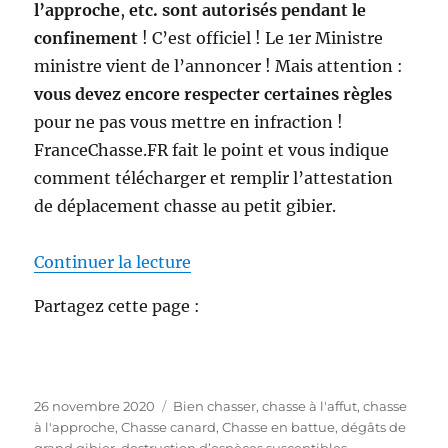
l’approche
,
etc. sont autorisés pendant le
confinement
! C’est officiel ! Le 1er Ministre
ministre vient de l’annoncer ! Mais attention :
vous devez encore respecter certaines règles
pour ne pas vous mettre en infraction !
FranceChasse.FR fait le point et vous indique
comment télécharger et remplir l’attestation
de déplacement chasse au petit gibier.
de « Attestation de déplacement c
Continuer la lecture
Partagez cette page :
P
C
26 novembre 2020
Bien chasser
,
chasse à l'affut
,
chasse
u
a
à l'approche
,
Chasse canard
,
Chasse en battue
,
dégâts de
b
t
grand gibier
,
destruction d’espèces susceptibles