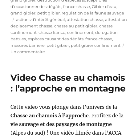
l
é
d’occasionner des dégâts
,
france chasse
,
Gibier d'eau
,
i
g
grand gibier
,
petit gibier
,
regulation de la faune sauvage
é
É
o
actions d’intérêt général
,
attestation chasse
,
attestation
l
t
r
deplacement chasse
,
chasse au petit gibier
,
chasse
e
i
i
confinement
,
chasse france
,
confinement
,
derogation
q
e
battues
,
espèces causant des dégâts
,
france chasse
,
u
s
mesures barriere
,
petit gibier
,
petit gibier confinement
e
s
Un commentaire
t
u
t
r
e
A
Video Chasse au chamois
s
t
t
: l’approche en montagne
e
s
t
Cette video vous plonge dans l’univers de la
a
Chasse au chamois à l’approche
. Profitez de la
t
i
vie sauvage et des paysages de montagne
o
(Alpes du sud) ! Une vidéo filmée dans l’ACCA
n