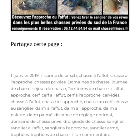
Partagez cette page :
P
C
11 janvier 2019
canne de pirsch
,
chasse à l'affut
,
chasse à
u
a
l'approche
,
chasses privées
,
Domaines de chasse
,
journée
b
t
É
de chasse
,
sejour de chasse
,
Territoires de chasse
affut
,
l
é
t
approche
,
cerf
,
cerf a l'affut
,
cerf à l'approche
,
cervidés
,
i
g
i
chasse à l’affut
,
chasse à l’approche
,
chasse au cerf
,
chasse
é
o
q
au sanglier
,
daim a l'affut
,
daim a l'approche
,
daim a
l
r
u
palette
,
daim palmé
,
distance de reglage optimal
,
e
i
e
domaine de chasse privé
,
dro
,
guide de chasse
,
sanglier
,
e
t
sanglier a l'affut
,
sanglier a l'approche
,
sanglier armé
,
s
s
t
trophées
,
trophées de chasse
Un commentaire