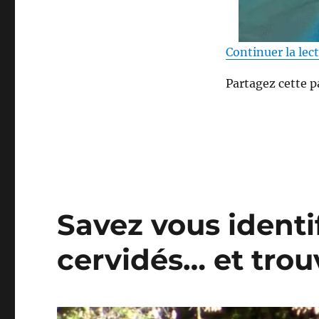
c
h
é
Continuer la lec
s
n
Partagez cette p
e
t
»
m
a
i
s
…
Savez vous identif
cervidés… et trouv