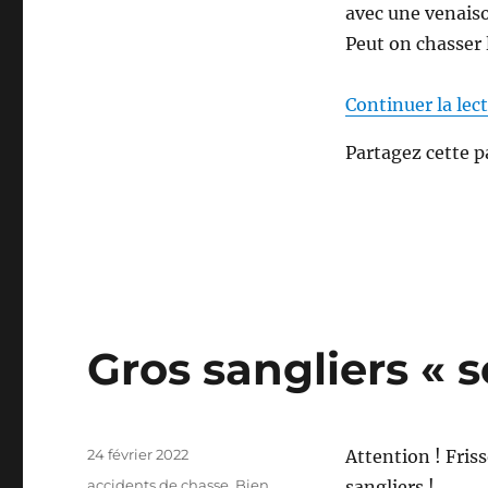
a
avec une venaiso
s
Peut on chasser 
s
i
n
Continuer la lec
?
!
Partagez cette p
(
v
i
d
e
o
)
Gros sangliers « 
P
24 février 2022
Attention ! Fris
u
C
accidents de chasse
,
Bien
sangliers !