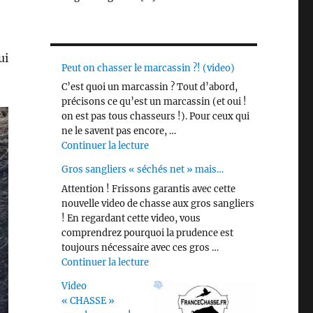
ui
Peut on chasser le marcassin ?! (video)
C’est quoi un marcassin ? Tout d’abord,
précisons ce qu’est un marcassin (et oui !
on est pas tous chasseurs !). Pour ceux qui
ne le savent pas encore, …
de « Peut on chasser le marcassin ?! 
Continuer la lecture
Gros sangliers « séchés net » mais…
Attention ! Frissons garantis avec cette
nouvelle video de chasse aux gros sangliers
! En regardant cette video, vous
comprendrez pourquoi la prudence est
toujours nécessaire avec ces gros …
de « Gros sangliers « séchés net » m
Continuer la lecture
Video
« CHASSE »