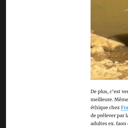
u
r
P
e
u
t
o
n
c
h
a
s
s
e
r
De plus, c’est ve
l
e
meilleure. Même 
m
éthique chez
Fr
a
de prélever par 
r
c
adultes ex. faon