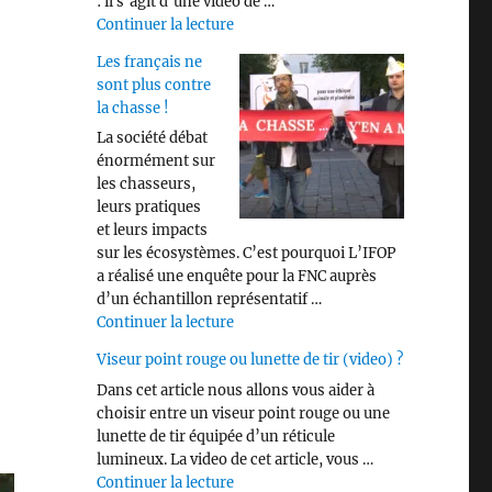
: il s’agit d’une vidéo de …
de « Savez vous identifier les différen
Continuer la lecture
Les français ne
sont plus contre
la chasse !
La société débat
énormément sur
les chasseurs,
leurs pratiques
et leurs impacts
sur les écosystèmes. C’est pourquoi L’IFOP
a réalisé une enquête pour la FNC auprès
d’un échantillon représentatif …
de « Les français ne sont plus contre 
Continuer la lecture
Viseur point rouge ou lunette de tir (video) ?
Dans cet article nous allons vous aider à
choisir entre un viseur point rouge ou une
lunette de tir équipée d’un réticule
lumineux. La video de cet article, vous …
de « Viseur point rouge ou lunette de 
Continuer la lecture