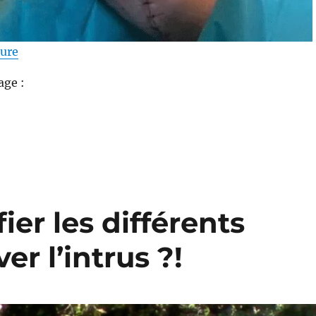
de « Gros sangliers « séchés net » mais… »
ture
age :
ier les différents
er l’intrus ?!