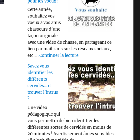
pour les voeux !
Cette année,
souhaitez vos
voeux à vos amis
chasseurs d’une
façon originale
avec une video de chasse, en partageant ce
lien par mail, sms sur les réseaux sociaux,
de « Video « CHASSE » pour les
etc. …
Continuer la lecture
Savez vous
identifier les
différents
cervidés… et
trouver l’intrus
?!
Une vidéo
pédagogique qui
vous permettra de bien identifier les
différentes sortes de cervidés en moins de
20 minutes ! Avertissement âmes sensibles