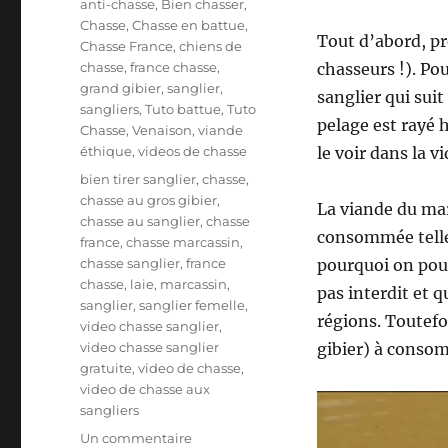
C
anti-chasse
,
Bien chasser
,
b
a
Chasse
,
Chasse en battue
,
l
Tout d’abord, pr
t
Chasse France
,
chiens de
i
é
chasse
,
france chasse
,
chasseurs !). Pou
é
g
grand gibier
,
sanglier
,
sanglier qui suit
l
o
sangliers
,
Tuto battue
,
Tuto
e
pelage est rayé
r
Chasse
,
Venaison
,
viande
i
éthique
,
videos de chasse
le voir dans la v
e
É
bien tirer sanglier
,
chasse
,
s
t
chasse au gros gibier
,
La viande du mar
i
chasse au sanglier
,
chasse
consommée telle q
q
france
,
chasse marcassin
,
u
chasse sanglier
,
france
pourquoi on pour
e
chasse
,
laie
,
marcassin
,
pas interdit et q
t
sanglier
,
sanglier femelle
,
régions. Toutefoi
t
video chasse sanglier
,
e
video chasse sanglier
gibier) à consom
s
gratuite
,
video de chasse
,
video de chasse aux
sangliers
s
Un commentaire