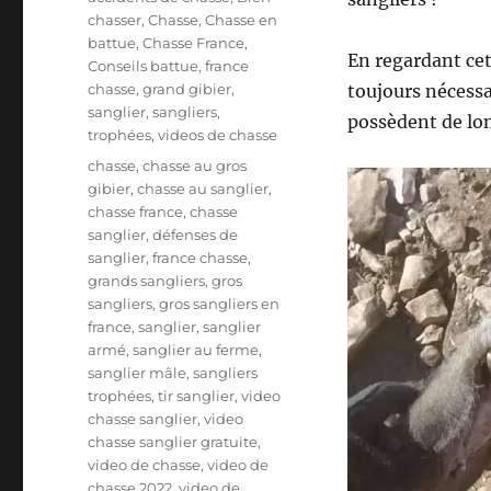
b
a
chasser
,
Chasse
,
Chasse en
l
t
battue
,
Chasse France
,
i
En regardant ce
é
Conseils battue
,
france
é
g
chasse
,
grand gibier
,
toujours nécessa
l
o
sanglier
,
sangliers
,
possèdent de lon
e
r
trophées
,
videos de chasse
i
É
chasse
,
chasse au gros
e
t
gibier
,
chasse au sanglier
,
s
i
chasse france
,
chasse
q
sanglier
,
défenses de
u
sanglier
,
france chasse
,
e
grands sangliers
,
gros
t
sangliers
,
gros sangliers en
t
france
,
sanglier
,
sanglier
e
armé
,
sanglier au ferme
,
s
sanglier mâle
,
sangliers
trophées
,
tir sanglier
,
video
chasse sanglier
,
video
chasse sanglier gratuite
,
video de chasse
,
video de
chasse 2022
,
video de