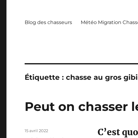
Blog des chasseurs
Météo Migration Chass
Étiquette :
chasse au gros gibi
Peut on chasser l
C’est quo
P
15 avril 2022
u