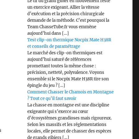
Le tir du grand gibier en mouvement reste
un exercice exigeant. Allier la vitesse
d’exécution et la précision chirurgicale
demande de la méthode. C’est pourquoi la
Team ChasseTube.fr vous emmène
aujourd’hui dans […]
Test clip-on thermique Nocpix Mate H38R
et conseils de paramétrage
Le marché des clip-on thermiques est
aujourd’hui saturé de références
promettant toutes la même chose :
précision, netteté, polyvalence. Voyons
ensemble si le Nocpix Mate H38R tire son
épingle du jeu ? […]
Comment Chasser le Chamois en Montagne
? Tout ce qu’il faut savoir
La chasse en montagne est une discipline
exigeante qui s’exerce au cœur
d’écosystèmes grandioses mais rigoureux.
Selon les massifs et les réglementations
s
locales, elle permet de chasser des espèces
de grands gibiers […]