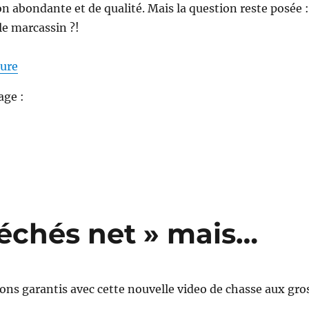
n abondante et de qualité. Mais la question reste posée :
le marcassin ?!
de « Peut on chasser le marcassin ?! (video) »
ture
age :
séchés net » mais…
sons garantis avec cette nouvelle video de chasse aux gro