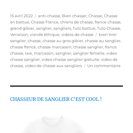
P
C
15 avril 2022
anti-chasse
,
Bien chasser
,
Chasse
,
Chasse
u
a
en battue
,
Chasse France
,
chiens de chasse
,
france chasse
,
b
t
grand gibier
,
sanglier
,
sangliers
,
Tuto battue
,
Tuto Chasse
,
l
é
É
Venaison
,
viande éthique
,
videos de chasse
bien tirer
i
g
t
sanglier
,
chasse
,
chasse au gros gibier
,
chasse au sanglier
,
é
o
i
chasse france
,
chasse marcassin
,
chasse sanglier
,
france
l
r
q
chasse
,
laie
,
marcassin
,
sanglier
,
sanglier femelle
,
video
e
i
u
chasse sanglier
,
video chasse sanglier gratuite
,
video de
e
e
s
chasse
,
video de chasse aux sangliers
Un commentaire
s
t
u
t
r
e
P
s
e
u
CHASSEUR DE SANGLIER C’EST COOL !
t
o
n
c
h