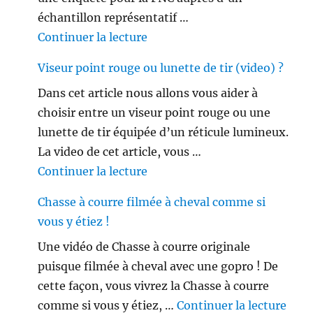
échantillon représentatif …
de « Les français ne sont plus 
Continuer la lecture
Viseur point rouge ou lunette de tir (video) ?
Dans cet article nous allons vous aider à
choisir entre un viseur point rouge ou une
lunette de tir équipée d’un réticule lumineux.
La video de cet article, vous …
de « Viseur point rouge ou lune
Continuer la lecture
Chasse à courre filmée à cheval comme si
vous y étiez !
Une vidéo de Chasse à courre originale
puisque filmée à cheval avec une gopro ! De
cette façon, vous vivrez la Chasse à courre
de «
comme si vous y étiez, …
Continuer la lecture