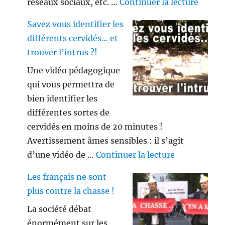
de « V
réseaux sociaux, etc. …
Continuer la lecture
Savez vous identifier les
différents cervidés… et
trouver l’intrus ?!
Une vidéo pédagogique
qui vous permettra de
bien identifier les
différentes sortes de
cervidés en moins de 20 minutes !
Avertissement âmes sensibles : il s’agit
de « Savez vo
d’une vidéo de …
Continuer la lecture
Les français ne sont
plus contre la chasse !
La société débat
énormément sur les