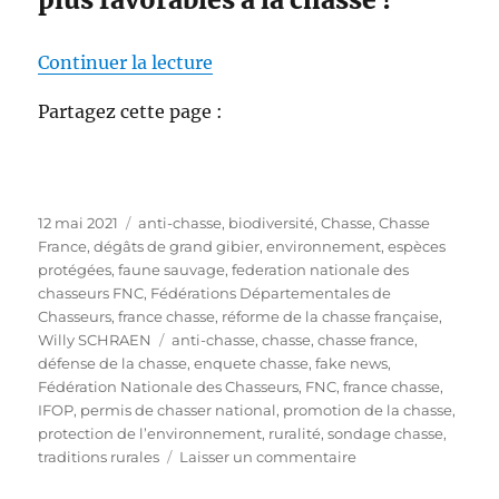
de « Les français ne sont plus co
Continuer la lecture
Partagez cette page :
P
C
12 mai 2021
anti-chasse
,
biodiversité
,
Chasse
,
Chasse
u
a
France
,
dégâts de grand gibier
,
environnement
,
espèces
b
t
protégées
,
faune sauvage
,
federation nationale des
l
é
chasseurs FNC
,
Fédérations Départementales de
i
g
Chasseurs
,
france chasse
,
réforme de la chasse française
,
é
o
É
Willy SCHRAEN
anti-chasse
,
chasse
,
chasse france
,
l
r
t
défense de la chasse
,
enquete chasse
,
fake news
,
e
i
i
Fédération Nationale des Chasseurs
,
FNC
,
france chasse
,
e
q
IFOP
,
permis de chasser national
,
promotion de la chasse
,
s
u
protection de l’environnement
,
ruralité
,
sondage chasse
,
e
s
traditions rurales
Laisser un commentaire
t
u