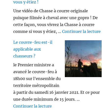
vous y étiez !
Une vidéo de Chasse à courre originale
puisque filmée à cheval avec une gopro ! De
cette façon, vous vivrez la Chasse à courre
de «
comme si vous y étiez, …
Continuer la lecture
Le couvre-feu est-il
applicable aux
chasseurs ?
le Premier ministre a
avancé le couvre-feu à
18h00 sur l’ensemble du
territoire métropolitain
à partir du samedi 16 janvier 2021. Et ce pour
une durée minimum de 15 jours. …
de « Le couvre-feu est-il appl
Continuer la lecture