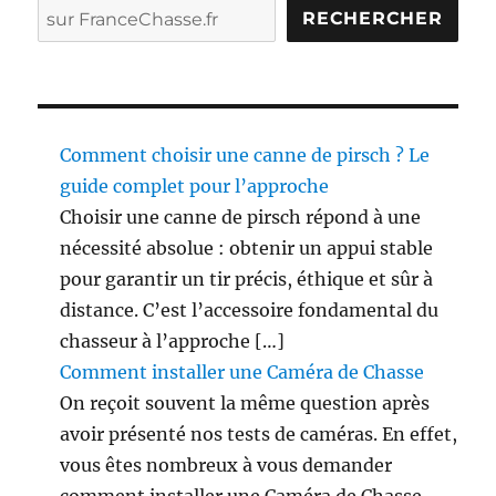
RECHERCHER
c
o
n
t
r
e
Comment choisir une canne de pirsch ? Le
l
a
guide complet pour l’approche
c
Choisir une canne de pirsch répond à une
h
nécessité absolue : obtenir un appui stable
a
s
pour garantir un tir précis, éthique et sûr à
s
distance. C’est l’accessoire fondamental du
e
chasseur à l’approche […]
!
Comment installer une Caméra de Chasse
On reçoit souvent la même question après
avoir présenté nos tests de caméras. En effet,
vous êtes nombreux à vous demander
comment installer une Caméra de Chasse