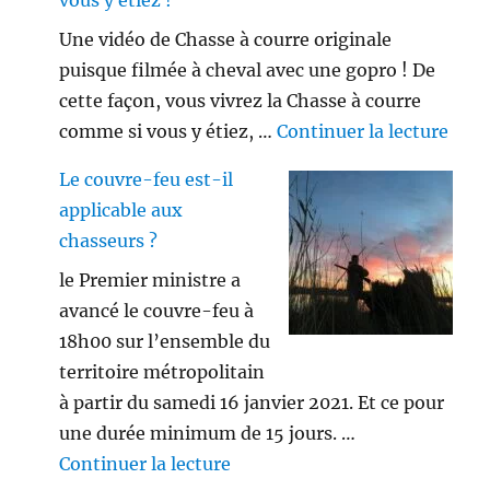
vous y étiez !
Une vidéo de Chasse à courre originale
puisque filmée à cheval avec une gopro ! De
cette façon, vous vivrez la Chasse à courre
de «
comme si vous y étiez, …
Continuer la lecture
Le couvre-feu est-il
applicable aux
chasseurs ?
le Premier ministre a
avancé le couvre-feu à
18h00 sur l’ensemble du
territoire métropolitain
à partir du samedi 16 janvier 2021. Et ce pour
une durée minimum de 15 jours. …
de « Le couvre-feu est-il appl
Continuer la lecture