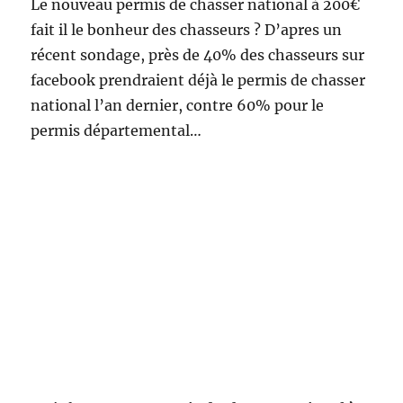
Le nouveau permis de chasser national à 200€
c
fait il le bonheur des chasseurs ? D’apres un
o
n
récent sondage, près de 40% des chasseurs sur
t
facebook prendraient déjà le permis de chasser
r
national l’an dernier, contre 60% pour le
e
l
permis départemental…
a
c
h
a
s
s
e
!