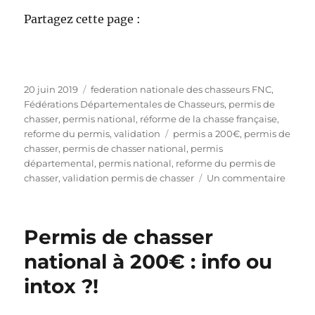
Partagez cette page :
P
C
20 juin 2019
federation nationale des chasseurs FNC
,
u
a
Fédérations Départementales de Chasseurs
,
permis de
b
t
chasser
,
permis national
,
réforme de la chasse française
,
l
é
É
reforme du permis
,
validation
permis a 200€
,
permis de
i
g
t
chasser
,
permis de chasser national
,
permis
é
o
i
départemental
,
permis national
,
reforme du permis de
l
r
q
s
chasser
,
validation permis de chasser
Un commentaire
e
i
u
u
e
e
r
s
t
P
Permis de chasser
t
e
e
r
national à 200€ : info ou
s
m
intox ?!
i
s
d