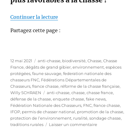
de « Les français ne sont plus co
Continuer la lecture
Partagez cette page :
P
C
12 mai 2021
anti-chasse
,
biodiversité
,
Chasse
,
Chasse
u
a
France
,
dégâts de grand gibier
,
environnement
,
espèces
b
t
protégées
,
faune sauvage
,
federation nationale des
l
é
chasseurs FNC
,
Fédérations Départementales de
i
g
Chasseurs
,
france chasse
,
réforme de la chasse française
,
é
o
É
Willy SCHRAEN
anti-chasse
,
chasse
,
chasse france
,
l
r
t
défense de la chasse
,
enquete chasse
,
fake news
,
e
i
i
Fédération Nationale des Chasseurs
,
FNC
,
france chasse
,
e
q
IFOP
,
permis de chasser national
,
promotion de la chasse
,
s
u
protection de l’environnement
,
ruralité
,
sondage chasse
,
e
s
traditions rurales
Laisser un commentaire
t
u