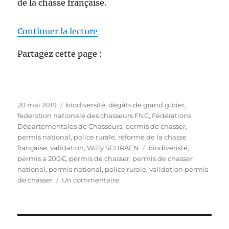
de la chasse française.
de « Permis de chasser national à
Continuer la lecture
Partagez cette page :
P
C
20 mai 2019
biodiversité
,
dégâts de grand gibier
,
u
a
federation nationale des chasseurs FNC
,
Fédérations
b
t
Départementales de Chasseurs
,
permis de chasser
,
l
é
permis national
,
police rurale
,
réforme de la chasse
i
g
É
française
,
validation
,
Willy SCHRAEN
biodiveristé
,
é
o
t
permis a 200€
,
permis de chasser
,
permis de chasser
l
r
i
national
,
permis national
,
police rurale
,
validation permis
e
i
s
q
de chasser
Un commentaire
e
u
u
s
r
e
P
t
e
t