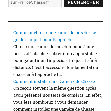
à
RECHERCHER
2
0
0
€
:
i
Comment choisir une canne de pirsch ? Le
n
guide complet pour l’approche
f
Choisir une canne de pirsch répond à une
o
o
nécessité absolue : obtenir un appui stable
u
pour garantir un tir précis, éthique et sûr à
i
distance. C’est l’accessoire fondamental du
n
t
chasseur à l’approche […]
o
Comment installer une Caméra de Chasse
x
On reçoit souvent la même question après
?
!
avoir présenté nos tests de caméras. En effet,
vous êtes nombreux à vous demander
comment installer une Caméra de Chasse