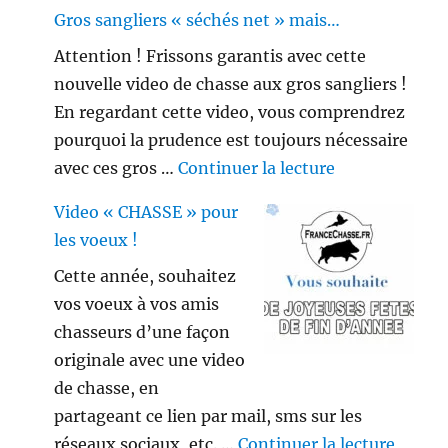
Gros sangliers « séchés net » mais…
Attention ! Frissons garantis avec cette
nouvelle video de chasse aux gros sangliers !
En regardant cette video, vous comprendrez
pourquoi la prudence est toujours nécessaire
de « Gros sang
avec ces gros …
Continuer la lecture
Video « CHASSE » pour
les voeux !
Cette année, souhaitez
vos voeux à vos amis
chasseurs d’une façon
originale avec une video
de chasse, en
partageant ce lien par mail, sms sur les
de « V
réseaux sociaux, etc. …
Continuer la lecture