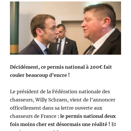
e
c
h
a
s
s
e
r
n
a
t
Décidément, ce permis national à 200€ fait
i
couler beaucoup d’encre !
o
n
a
Le président de la Fédération nationale des
l
chasseurs, Willy Schraen, vient de l’annoncer
à
officellement dans sa lettre ouverte aux
2
0
chasseurs de France
: le permis national deux
0
fois moins cher est désormais une réalité !
Et
€