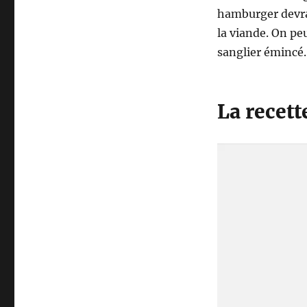
hamburger devra
la viande. On pe
sanglier émincé.
La recet