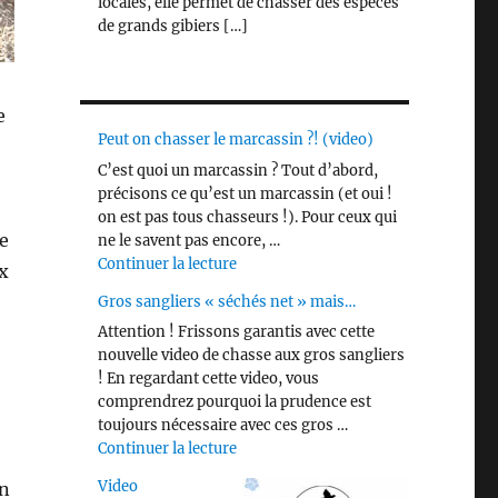
locales, elle permet de chasser des espèces
de grands gibiers […]
e
Peut on chasser le marcassin ?! (video)
C’est quoi un marcassin ? Tout d’abord,
précisons ce qu’est un marcassin (et oui !
on est pas tous chasseurs !). Pour ceux qui
e
ne le savent pas encore, …
de « Peut on chasser le marcassin ?! 
Continuer la lecture
x
Gros sangliers « séchés net » mais…
Attention ! Frissons garantis avec cette
nouvelle video de chasse aux gros sangliers
! En regardant cette video, vous
comprendrez pourquoi la prudence est
toujours nécessaire avec ces gros …
de « Gros sangliers « séchés net » m
Continuer la lecture
Video
on