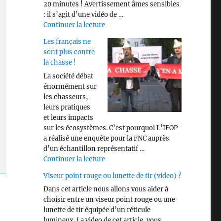
20 minutes ! Avertissement âmes sensibles
: il s’agit d’une vidéo de …
de « Savez vous identifier les différen
Continuer la lecture
Les français ne
sont plus contre
la chasse !
La société débat
énormément sur
les chasseurs,
leurs pratiques
et leurs impacts
sur les écosystèmes. C’est pourquoi L’IFOP
a réalisé une enquête pour la FNC auprès
d’un échantillon représentatif …
de « Les français ne sont plus contre 
Continuer la lecture
Viseur point rouge ou lunette de tir (video) ?
Dans cet article nous allons vous aider à
choisir entre un viseur point rouge ou une
lunette de tir équipée d’un réticule
lumineux. La video de cet article, vous …