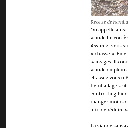
é
t
h
i
Recette de hambu
q
On appelle ainsi
u
viande lui confèr
e
Assurez-vous sim
« chasse ». En e
sauvages. Ils on
viande en plein 
chassez vous mê
l’emballage soi
contre du gibie
manger moins de 
afin de réduire
La viande sauvag