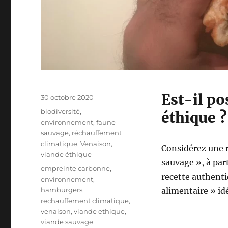
Est-il p
P
30 octobre 2020
u
C
biodiversité
,
éthique ?
b
a
environnement
,
faune
l
t
sauvage
,
réchauffement
i
é
climatique
,
Venaison
,
Considérez une 
é
g
viande éthique
l
sauvage », à part
o
É
empreinte carbonne
,
e
r
recette authenti
t
environnement
,
i
i
hamburgers
,
alimentaire » idé
e
q
rechauffement climatique
,
s
u
venaison
,
viande ethique
,
e
viande sauvage