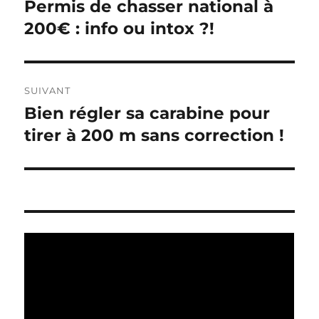
a
Permis de chasser national à
P
u
200€ : info ou intox ?!
v
b
i
l
i
g
SUIVANT
c
Bien régler sa carabine pour
P
a
a
u
tirer à 200 m sans correction !
t
t
b
i
l
i
o
i
n
o
c
p
a
n
r
t
é
d
i
c
o
e
é
n