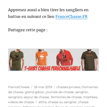
Apprenez aussi a bien tirer les sangliers en
battue en suivant ce lien
FranceChasse.FR
Partagez cette page :
A
P
C
FranceChasse
26 mai 2019
chasses privées
,
Domaines
u
u
a
de chasse
,
grand gibier
,
journée de chasse
,
sanglier
,
t
b
t
sangliers
,
sejour de chasse
,
Territoires de chasse
,
trophées
,
e
l
É
é
videos de chasse
attila
,
chasse au sanglier
,
chasse
u
i
t
g