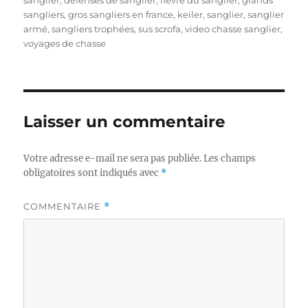
sanglier
,
défenses de sanglier
,
fievre du sanglier
,
grands
r
é
i
o
sangliers
,
gros sangliers en france
,
keiler
,
sanglier
,
sanglier
l
q
r
armé
,
sangliers trophées
,
sus scrofa
,
video chasse sanglier
,
e
u
i
voyages de chasse
e
e
t
s
t
e
s
Laisser un commentaire
Votre adresse e-mail ne sera pas publiée.
Les champs
obligatoires sont indiqués avec
*
COMMENTAIRE
*