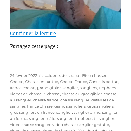
de « Gros sangliers « séchés ne
Continuer la lecture
Partagez cette page :
P
C
24 février 2022
accidents de chasse
,
Bien chasser
,
u
a
Chasse
,
Chasse en battue
,
Chasse France
,
Conseils battue
,
b
t
france chasse
,
grand gibier
,
sanglier
,
sangliers
,
trophées
,
l
é
É
videos de chasse
chasse
,
chasse au gros gibier
,
chasse
i
g
t
au sanglier
,
chasse france
,
chasse sanglier
,
défenses de
é
o
i
sanglier
,
france chasse
,
grands sangliers
,
gros sangliers
,
l
r
q
gros sangliers en france
,
sanglier
,
sanglier armé
,
sanglier
e
i
u
au ferme
,
sanglier mâle
,
sangliers trophées
,
tir sanglier
,
e
e
video chasse sanglier
,
video chasse sanglier gratuite
,
s
t
video de chasse
,
video de chasse 2022
,
video de chasse