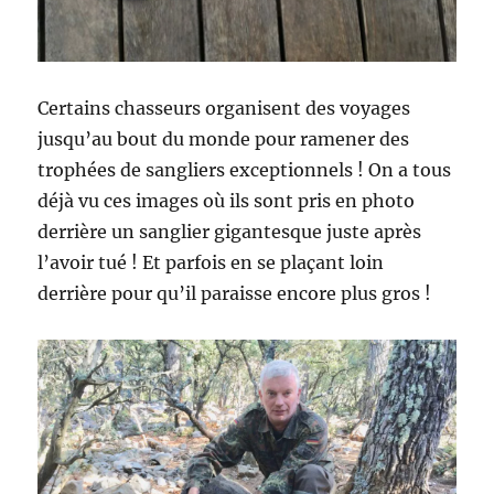
h
é
s
n
e
Certains chasseurs organisent des voyages
t
jusqu’au bout du monde pour ramener des
trophées de sangliers exceptionnels ! On a tous
»
m
déjà vu ces images où ils sont pris en photo
a
derrière un sanglier gigantesque juste après
i
l’avoir tué ! Et parfois en se plaçant loin
s
…
derrière pour qu’il paraisse encore plus gros !