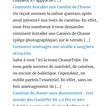
chasseur à l’approche […]
l
e
Comment installer une Caméra de Chasse
e
On reçoit souvent la même question après
n
avoir présenté nos tests de caméras. En effet,
F
r
vous êtes nombreux à vous demander
a
comment installer une Caméra de Chasse
n
(piège photographique) sur le terrain […]
c
e
Comment aménager une souille à sangliers
!
attractive
Salut à tous ! Ici la team ChasseTube. On
vous parle souvent de matériel, de caméras,
ou encore de balistique. Cependant, on
oublie parfois l’essentiel. En effet, sans un
bon aménagement de […]
Caméras de chasse sans abonnement : test
terrain des GardePro E8 2.0 Pro et A60