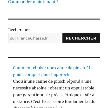
Commander maintenant !
r
o
p
h
é
e
Rechercher
s
RECHERCHER
:
v
i
d
é
o
Comment choisir une canne de pirsch ? Le
i
n
guide complet pour l’approche
c
Choisir une canne de pirsch répond à une
r
nécessité absolue : obtenir un appui stable
o
y
pour garantir un tir précis, éthique et sûr à
a
distance. C’est l’accessoire fondamental du
b