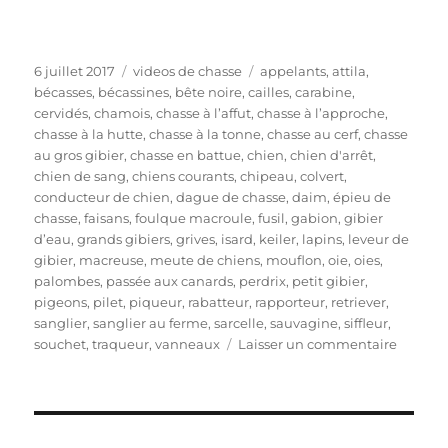
P
C
É
6 juillet 2017
videos de chasse
appelants
,
attila
,
u
a
t
bécasses
,
bécassines
,
bête noire
,
cailles
,
carabine
,
b
t
i
cervidés
,
chamois
,
chasse à l’affut
,
chasse à l’approche
,
l
é
q
chasse à la hutte
,
chasse à la tonne
,
chasse au cerf
,
chasse
i
g
u
au gros gibier
,
chasse en battue
,
chien
,
chien d'arrêt
,
é
o
e
chien de sang
,
chiens courants
,
chipeau
,
colvert
,
l
r
t
conducteur de chien
,
dague de chasse
,
daim
,
épieu de
e
i
t
chasse
,
faisans
,
foulque macroule
,
fusil
,
gabion
,
gibier
e
e
d’eau
,
grands gibiers
,
grives
,
isard
,
keiler
,
lapins
,
leveur de
s
s
gibier
,
macreuse
,
meute de chiens
,
mouflon
,
oie
,
oies
,
palombes
,
passée aux canards
,
perdrix
,
petit gibier
,
pigeons
,
pilet
,
piqueur
,
rabatteur
,
rapporteur
,
retriever
,
sanglier
,
sanglier au ferme
,
sarcelle
,
sauvagine
,
siffleur
,
s
souchet
,
traqueur
,
vanneaux
Laisser un commentaire
u
r
V
i
d