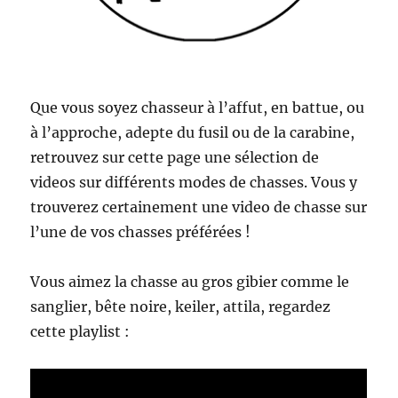
é
e
s
:
v
i
Que vous soyez chasseur à l’affut, en battue, ou
d
à l’approche, adepte du fusil ou de la carabine,
é
retrouvez sur cette page une sélection de
o
i
videos sur différents modes de chasses. Vous y
n
trouverez certainement une video de chasse sur
c
l’une de vos chasses préférées !
r
o
y
Vous aimez la chasse au gros gibier comme le
a
sanglier, bête noire, keiler, attila, regardez
b
l
cette playlist :
e
e
n