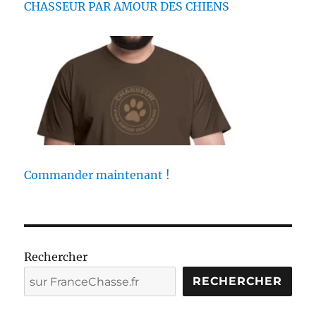
CHASSEUR PAR AMOUR DES CHIENS
e
o
s
d
e
c
h
a
s
s
e
Commander maintenant !
Rechercher
RECHERCHER