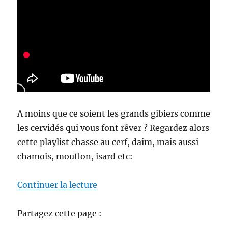
F
r
a
n
c
e
!
A moins que ce soient les grands gibiers comme
les cervidés qui vous font rêver ? Regardez alors
cette playlist chasse au cerf, daim, mais aussi
chamois, mouflon, isard etc:
de « Videos de chasse »
Continuer la lecture
Partagez cette page :