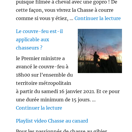
puisque filmée à cheval avec une gopro ! De
cette façon, vous vivrez la Chasse à courre
de «
comme si vous y étiez, …
Continuer la lecture
Le couvre-feu est-il
applicable aux
chasseurs ?
le Premier ministre a
avancé le couvre-feu à
18h00 sur l’ensemble du
territoire métropolitain
à partir du samedi 16 janvier 2021. Et ce pour
une durée minimum de 15 jours. …
de « Le couvre-feu est-il appl
Continuer la lecture
Playlist video Chasse au canard
Pour les passionnés de chasse au gibier