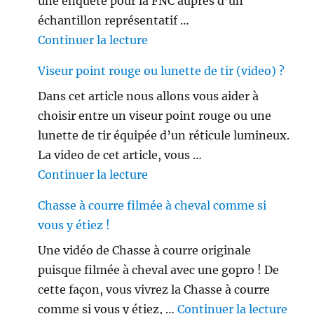
une enquête pour la FNC auprès d’un
échantillon représentatif …
de « Les français ne sont plus 
Continuer la lecture
Viseur point rouge ou lunette de tir (video) ?
Dans cet article nous allons vous aider à
choisir entre un viseur point rouge ou une
lunette de tir équipée d’un réticule lumineux.
La video de cet article, vous …
de « Viseur point rouge ou lune
Continuer la lecture
Chasse à courre filmée à cheval comme si
vous y étiez !
Une vidéo de Chasse à courre originale
puisque filmée à cheval avec une gopro ! De
cette façon, vous vivrez la Chasse à courre
de «
comme si vous y étiez, …
Continuer la lecture