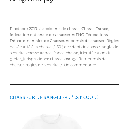
P
C
11 octobre 2019
accidents de chasse
,
Chasse France
,
u
a
federation nationale des chasseurs FNC
,
Fédérations
b
t
Départementales de Chasseurs
,
permis de chasser
,
Règles
l
é
É
de sécurité à la chasse
30°
,
accident de chasse
,
angle de
i
g
t
sécurité
,
chasse france
,
france chasse
,
identification du
é
o
i
gibier
,
jurisprudence chasse
,
orange fluo
,
permis de
l
r
q
s
chasser
,
regles de securité
Un commentaire
e
i
u
u
e
e
r
s
t
A
t
C
e
C
CHASSEUR DE SANGLIER C’EST COOL !
s
I
D
E
N
T