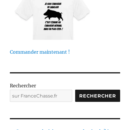
S
D
E
C
H
A
S
S
E
Commander maintenant !
!
Rechercher
RECHERCHER