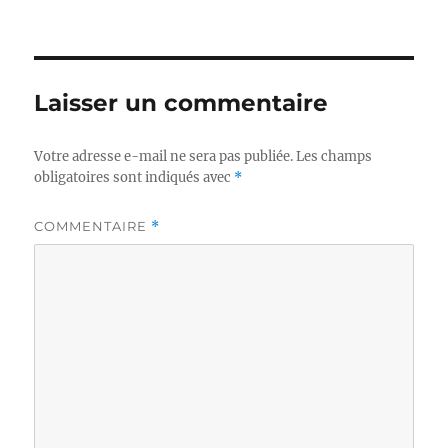
e
i
u
e
e
s
t
t
e
Laisser un commentaire
s
Votre adresse e-mail ne sera pas publiée.
Les champs
obligatoires sont indiqués avec
*
COMMENTAIRE
*