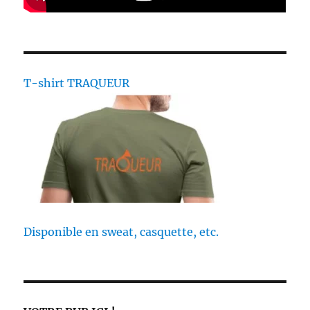
t
a
v
e
a
r
n
:
t
t
T-shirt TRAQUEUR
e
i
c
:
l
e
Disponible en sweat, casquette, etc.