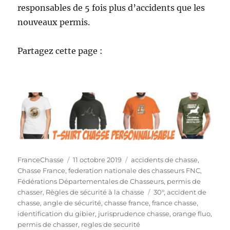
responsables de 5 fois plus d’accidents que les
nouveaux permis.
Partagez cette page :
A
P
C
FranceChasse
11 octobre 2019
accidents de chasse
,
u
u
a
Chasse France
,
federation nationale des chasseurs FNC
,
t
b
t
Fédérations Départementales de Chasseurs
,
permis de
e
l
é
É
chasser
,
Règles de sécurité à la chasse
30°
,
accident de
u
i
g
t
chasse
,
angle de sécurité
,
chasse france
,
france chasse
,
r
é
o
i
identification du gibier
,
jurisprudence chasse
,
orange fluo
,
l
r
q
permis de chasser
,
regles de securité