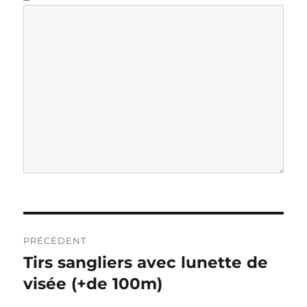
N
PRÉCÉDENT
a
Tirs sangliers avec lunette de
P
u
visée (+de 100m)
v
b