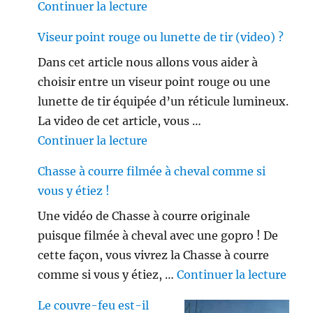
de « Les français ne sont plus 
Continuer la lecture
Viseur point rouge ou lunette de tir (video) ?
Dans cet article nous allons vous aider à
choisir entre un viseur point rouge ou une
lunette de tir équipée d’un réticule lumineux.
La video de cet article, vous …
de « Viseur point rouge ou lune
Continuer la lecture
Chasse à courre filmée à cheval comme si
vous y étiez !
Une vidéo de Chasse à courre originale
puisque filmée à cheval avec une gopro ! De
cette façon, vous vivrez la Chasse à courre
de «
comme si vous y étiez, …
Continuer la lecture
Le couvre-feu est-il