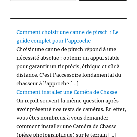
s
p
a
r
a
Comment choisir une canne de pirsch ? Le
n
i
guide complet pour l’approche
m
Choisir une canne de pirsch répond à une
a
nécessité absolue : obtenir un appui stable
u
x
pour garantir un tir précis, éthique et sûr à
d
distance. C’est l’accessoire fondamental du
o
chasseur à l’approche […]
m
e
Comment installer une Caméra de Chasse
s
On reçoit souvent la même question après
t
avoir présenté nos tests de caméras. En effet,
i
q
vous êtes nombreux à vous demander
u
comment installer une Caméra de Chasse
e
(piège photographique) sur le terrain […]
s