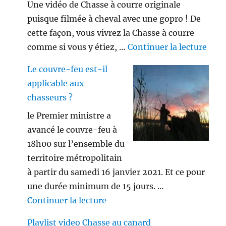
Une vidéo de Chasse à courre originale
puisque filmée à cheval avec une gopro ! De
cette façon, vous vivrez la Chasse à courre
de «
comme si vous y étiez, …
Continuer la lecture
Le couvre-feu est-il
applicable aux
chasseurs ?
le Premier ministre a
avancé le couvre-feu à
18h00 sur l’ensemble du
territoire métropolitain
à partir du samedi 16 janvier 2021. Et ce pour
une durée minimum de 15 jours. …
de « Le couvre-feu est-il appl
Continuer la lecture
Playlist video Chasse au canard