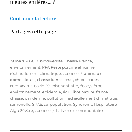
meutes entières… ?
de « Transmission coronavirus 
Continuer la lecture
Partagez cette page :
P
C
19 mars 2020
biodiversité
,
Chasse France
,
u
a
environnement
,
PPA Peste porcine africaine
,
b
t
É
réchauffement climatique
,
zoonose
animaux
l
é
t
domestiques
,
chasse france
,
chat
,
chien
,
corona
,
i
g
i
coronavirus
,
covid-19
,
crise sanitaire
,
écosystème
,
é
o
q
environnement
,
epidemie
,
équilibre nature
,
france
l
r
u
chasse
,
pandemie
,
pollution
,
rechauffement climatique
,
e
i
e
samonelle
,
SRAS
,
surpopulation
,
Syndrome Respiratoire
e
t
s
Aigu Sévère
,
zoonose
Laisser un commentaire
s
t
u
e
r
s
T