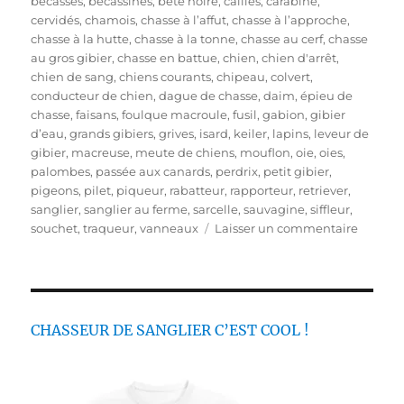
bécasses
,
bécassines
,
bête noire
,
cailles
,
carabine
,
b
t
i
cervidés
,
chamois
,
chasse à l’affut
,
chasse à l’approche
,
l
é
q
chasse à la hutte
,
chasse à la tonne
,
chasse au cerf
,
chasse
i
g
u
au gros gibier
,
chasse en battue
,
chien
,
chien d'arrêt
,
é
o
e
chien de sang
,
chiens courants
,
chipeau
,
colvert
,
l
r
t
conducteur de chien
,
dague de chasse
,
daim
,
épieu de
e
i
t
chasse
,
faisans
,
foulque macroule
,
fusil
,
gabion
,
gibier
e
e
d’eau
,
grands gibiers
,
grives
,
isard
,
keiler
,
lapins
,
leveur de
s
s
gibier
,
macreuse
,
meute de chiens
,
mouflon
,
oie
,
oies
,
palombes
,
passée aux canards
,
perdrix
,
petit gibier
,
pigeons
,
pilet
,
piqueur
,
rabatteur
,
rapporteur
,
retriever
,
sanglier
,
sanglier au ferme
,
sarcelle
,
sauvagine
,
siffleur
,
s
souchet
,
traqueur
,
vanneaux
Laisser un commentaire
u
r
V
i
d
CHASSEUR DE SANGLIER C’EST COOL !
e
o
s
d