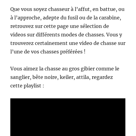
s
p
Que vous soyez chasseur à l’affut, en battue, ou
a
à l’approche, adepte du fusil ou de la carabine,
r
retrouvez sur cette page une sélection de
a
n
videos sur différents modes de chasses. Vous y
i
trouverez certainement une video de chasse sur
m
l’une de vos chasses préférées !
a
u
x
Vous aimez la chasse au gros gibier comme le
d
sanglier, bête noire, keiler, attila, regardez
o
m
cette playlist :
e
s
t
i
q
u
e
s