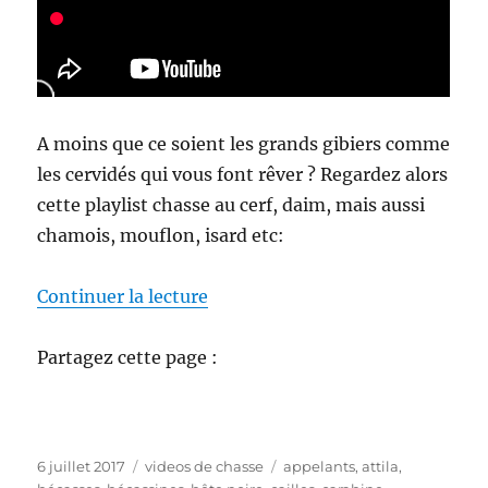
A moins que ce soient les grands gibiers comme
les cervidés qui vous font rêver ? Regardez alors
cette playlist chasse au cerf, daim, mais aussi
chamois, mouflon, isard etc:
de « Videos de chasse »
Continuer la lecture
Partagez cette page :
P
C
É
6 juillet 2017
videos de chasse
appelants
,
attila
,
u
a
t