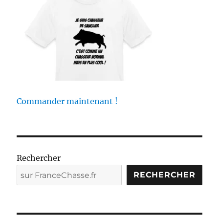
e
c
h
a
s
s
e
Commander maintenant !
Rechercher
RECHERCHER