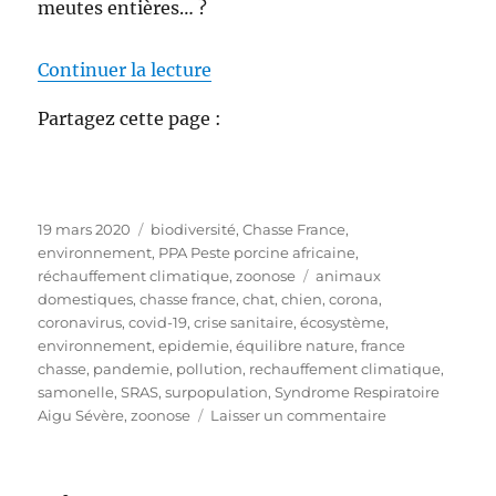
meutes entières… ?
de « Transmission coronavirus 
Continuer la lecture
Partagez cette page :
P
C
19 mars 2020
biodiversité
,
Chasse France
,
u
a
environnement
,
PPA Peste porcine africaine
,
b
t
É
réchauffement climatique
,
zoonose
animaux
l
é
t
domestiques
,
chasse france
,
chat
,
chien
,
corona
,
i
g
i
coronavirus
,
covid-19
,
crise sanitaire
,
écosystème
,
é
o
q
environnement
,
epidemie
,
équilibre nature
,
france
l
r
u
chasse
,
pandemie
,
pollution
,
rechauffement climatique
,
e
i
e
samonelle
,
SRAS
,
surpopulation
,
Syndrome Respiratoire
e
t
s
Aigu Sévère
,
zoonose
Laisser un commentaire
s
t
u
e
r
s
T