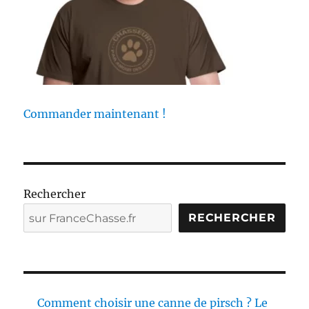
d
e
c
h
a
s
s
e
Commander maintenant !
Rechercher
RECHERCHER
Comment choisir une canne de pirsch ? Le