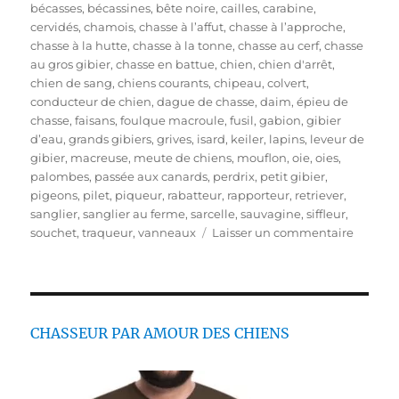
u
a
t
bécasses
,
bécassines
,
bête noire
,
cailles
,
carabine
,
b
t
i
cervidés
,
chamois
,
chasse à l’affut
,
chasse à l’approche
,
l
é
q
chasse à la hutte
,
chasse à la tonne
,
chasse au cerf
,
chasse
i
g
u
au gros gibier
,
chasse en battue
,
chien
,
chien d'arrêt
,
é
o
e
chien de sang
,
chiens courants
,
chipeau
,
colvert
,
l
r
t
conducteur de chien
,
dague de chasse
,
daim
,
épieu de
e
i
t
chasse
,
faisans
,
foulque macroule
,
fusil
,
gabion
,
gibier
e
e
d’eau
,
grands gibiers
,
grives
,
isard
,
keiler
,
lapins
,
leveur de
s
s
gibier
,
macreuse
,
meute de chiens
,
mouflon
,
oie
,
oies
,
palombes
,
passée aux canards
,
perdrix
,
petit gibier
,
pigeons
,
pilet
,
piqueur
,
rabatteur
,
rapporteur
,
retriever
,
sanglier
,
sanglier au ferme
,
sarcelle
,
sauvagine
,
siffleur
,
s
souchet
,
traqueur
,
vanneaux
Laisser un commentaire
u
r
V
i
d
CHASSEUR PAR AMOUR DES CHIENS
e
o
s