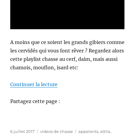
A moins que ce soient les grands gibiers comme
les cervidés qui vous font rêver ? Regardez alors
cette playlist chasse au cerf, daim, mais aussi
chamois, mouflon, isard etc:
de « Videos de chasse »
Continuer la lecture
Partagez cette page :
P
C
É
6 juillet 2017
videos de chasse
appelants
,
attila
,