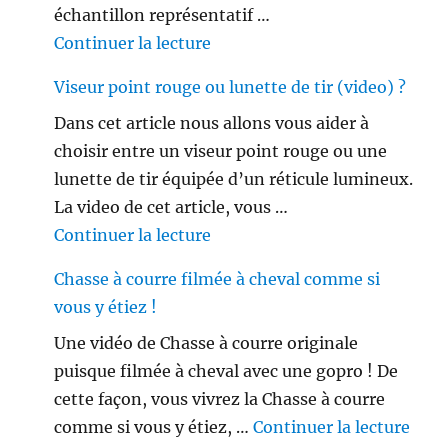
échantillon représentatif …
de « Les français ne sont plus 
Continuer la lecture
Viseur point rouge ou lunette de tir (video) ?
Dans cet article nous allons vous aider à
choisir entre un viseur point rouge ou une
lunette de tir équipée d’un réticule lumineux.
La video de cet article, vous …
de « Viseur point rouge ou lune
Continuer la lecture
Chasse à courre filmée à cheval comme si
vous y étiez !
Une vidéo de Chasse à courre originale
puisque filmée à cheval avec une gopro ! De
cette façon, vous vivrez la Chasse à courre
de «
comme si vous y étiez, …
Continuer la lecture