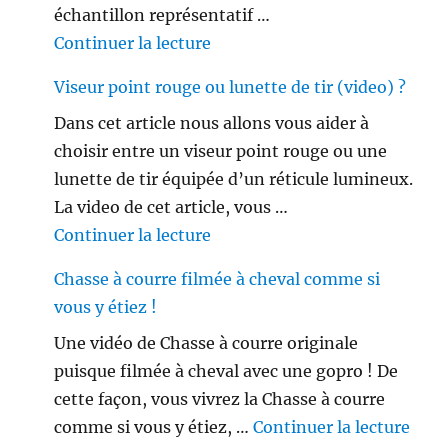
échantillon représentatif …
de « Les français ne sont plus 
Continuer la lecture
Viseur point rouge ou lunette de tir (video) ?
Dans cet article nous allons vous aider à
choisir entre un viseur point rouge ou une
lunette de tir équipée d’un réticule lumineux.
La video de cet article, vous …
de « Viseur point rouge ou lune
Continuer la lecture
Chasse à courre filmée à cheval comme si
vous y étiez !
Une vidéo de Chasse à courre originale
puisque filmée à cheval avec une gopro ! De
cette façon, vous vivrez la Chasse à courre
de «
comme si vous y étiez, …
Continuer la lecture