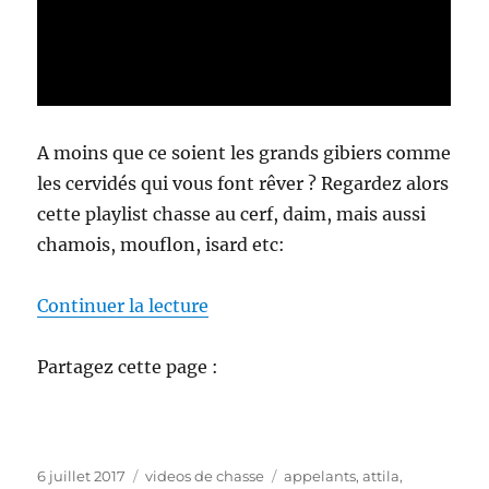
A moins que ce soient les grands gibiers comme
les cervidés qui vous font rêver ? Regardez alors
cette playlist chasse au cerf, daim, mais aussi
chamois, mouflon, isard etc:
de « Videos de chasse »
Continuer la lecture
Partagez cette page :
P
C
É
6 juillet 2017
videos de chasse
appelants
,
attila
,