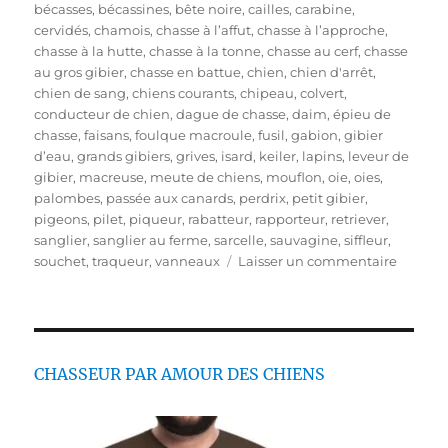
u
a
t
bécasses
,
bécassines
,
bête noire
,
cailles
,
carabine
,
b
t
i
cervidés
,
chamois
,
chasse à l’affut
,
chasse à l’approche
,
l
é
q
chasse à la hutte
,
chasse à la tonne
,
chasse au cerf
,
chasse
i
g
u
au gros gibier
,
chasse en battue
,
chien
,
chien d'arrêt
,
é
o
e
chien de sang
,
chiens courants
,
chipeau
,
colvert
,
l
r
t
conducteur de chien
,
dague de chasse
,
daim
,
épieu de
e
i
t
chasse
,
faisans
,
foulque macroule
,
fusil
,
gabion
,
gibier
e
e
d’eau
,
grands gibiers
,
grives
,
isard
,
keiler
,
lapins
,
leveur de
s
s
gibier
,
macreuse
,
meute de chiens
,
mouflon
,
oie
,
oies
,
palombes
,
passée aux canards
,
perdrix
,
petit gibier
,
pigeons
,
pilet
,
piqueur
,
rabatteur
,
rapporteur
,
retriever
,
sanglier
,
sanglier au ferme
,
sarcelle
,
sauvagine
,
siffleur
,
s
souchet
,
traqueur
,
vanneaux
Laisser un commentaire
u
r
V
i
d
CHASSEUR PAR AMOUR DES CHIENS
e
o
s