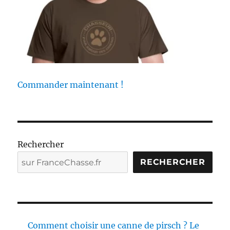
d
e
c
h
a
s
s
e
Commander maintenant !
Rechercher
RECHERCHER
Comment choisir une canne de pirsch ? Le