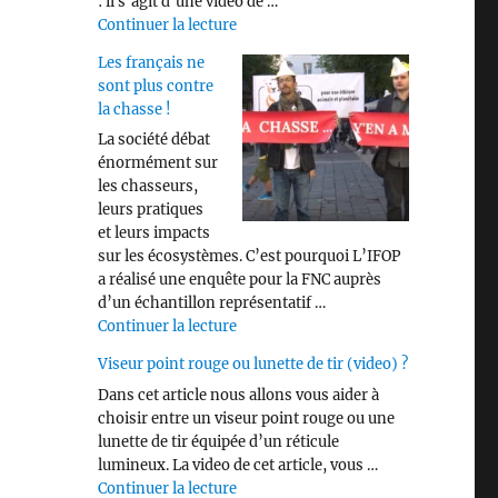
: il s’agit d’une vidéo de …
de « Savez vous identifier les différen
Continuer la lecture
Les français ne
sont plus contre
la chasse !
La société débat
énormément sur
les chasseurs,
leurs pratiques
et leurs impacts
sur les écosystèmes. C’est pourquoi L’IFOP
a réalisé une enquête pour la FNC auprès
d’un échantillon représentatif …
de « Les français ne sont plus contre 
Continuer la lecture
Viseur point rouge ou lunette de tir (video) ?
Dans cet article nous allons vous aider à
choisir entre un viseur point rouge ou une
lunette de tir équipée d’un réticule
lumineux. La video de cet article, vous …
de « Viseur point rouge ou lunette de 
Continuer la lecture