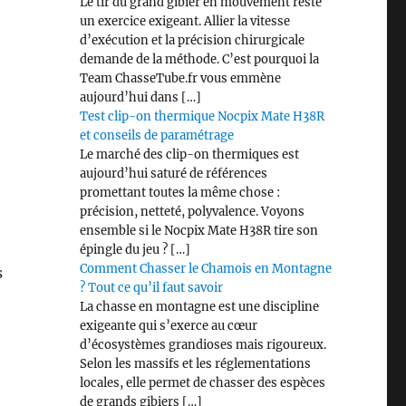
Le tir du grand gibier en mouvement reste
un exercice exigeant. Allier la vitesse
d’exécution et la précision chirurgicale
demande de la méthode. C’est pourquoi la
Team ChasseTube.fr vous emmène
aujourd’hui dans […]
Test clip-on thermique Nocpix Mate H38R
et conseils de paramétrage
Le marché des clip-on thermiques est
aujourd’hui saturé de références
promettant toutes la même chose :
précision, netteté, polyvalence. Voyons
ensemble si le Nocpix Mate H38R tire son
épingle du jeu ? […]
Comment Chasser le Chamois en Montagne
s
? Tout ce qu’il faut savoir
La chasse en montagne est une discipline
exigeante qui s’exerce au cœur
d’écosystèmes grandioses mais rigoureux.
hasse »
Selon les massifs et les réglementations
locales, elle permet de chasser des espèces
de grands gibiers […]