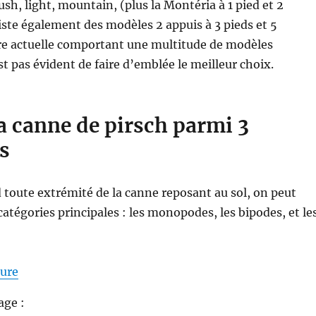
ush, light, mountain, (plus la Montéria à 1 pied et 2
iste également des modèles 2 appuis à 3 pieds et 5
re actuelle comportant une multitude de modèles
est pas évident de faire d’emblée le meilleur choix.
a canne de pirsch parmi 3
s
 toute extrémité de la canne reposant au sol, on peut
catégories principales : les monopodes, les bipodes, et le
de « Choisir un canne de pirsch adaptée au type de c
ture
age :