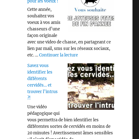
pour les voeux !
Cette année,
souhaitez vos
voeux à vos amis
chasseurs d’une
façon originale
avec une video de chasse, en partageant ce
lien par mail, sms sur les réseaux sociaux,
de « Video « CHASSE » pour les
etc. …
Continuer la lecture
Savez vous
identifier les
différents
cervidés… et
trouver l’intrus
?!
Une vidéo
pédagogique qui
vous permettra de bien identifier les
différentes sortes de cervidés en moins de
20 minutes ! Avertissement âmes sensibles