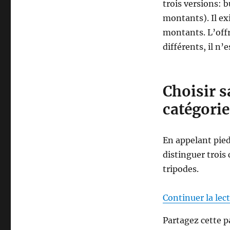
trois versions: b
e
a
montants). Il ex
u
montants. L’off
t
différents, il n’
y
p
e
d
Choisir s
e
c
catégorie
h
a
s
En appelant pied
s
distinguer trois 
e
tripodes.
Continuer la lec
Partagez cette p