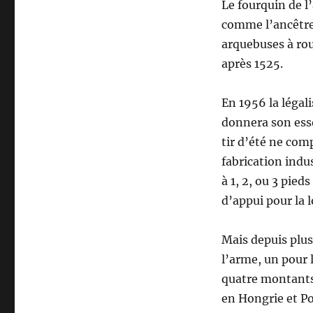
Le fourquin de l
u
comme l’ancêtre d
n
c
arquebuses à rou
a
après 1525.
n
n
e
En 1956 la légal
d
donnera son essor
e
tir d’été ne com
p
i
fabrication indus
r
à 1, 2, ou 3 pied
s
d’appui pour la 
c
h
a
Mais depuis plus
d
l’arme, un pour l
a
p
quatre montants
t
en Hongrie et Po
é