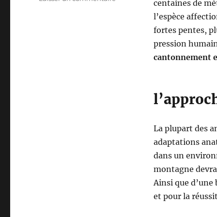
centaines de mèt
u
l’espèce affecti
r
V
fortes pentes, pl
i
pression humaine
d
cantonnement e
e
o
C
h
l’approc
a
s
s
La plupart des 
e
a
adaptations anat
u
dans un environ
c
montagne devra 
h
a
Ainsi que d’une 
m
et pour la réussi
o
i