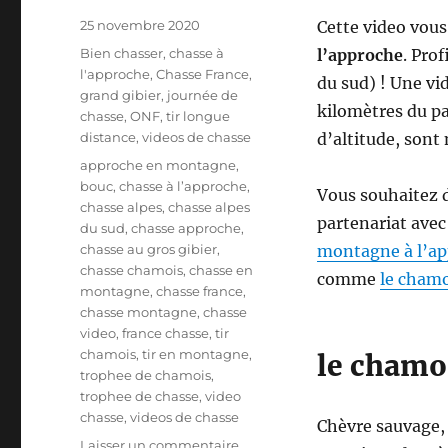
P
25 novembre 2020
Cette video vous
u
C
Bien chasser
,
chasse à
l’approche
. Prof
b
a
l'approche
,
Chasse France
,
du sud) ! Une vi
l
t
grand gibier
,
journée de
i
kilomètres du pa
é
chasse
,
ONF
,
tir longue
é
g
distance
,
videos de chasse
d’altitude, sont
l
o
É
approche en montagne
,
e
r
t
bouc
,
chasse à l’approche
,
Vous souhaitez d
i
i
chasse alpes
,
chasse alpes
e
partenariat ave
q
du sud
,
chasse approche
,
s
u
chasse au gros gibier
,
montagne
à l’a
e
chasse chamois
,
chasse en
comme
le chamo
t
montagne
,
chasse france
,
t
chasse montagne
,
chasse
e
video
,
france chasse
,
tir
s
chamois
,
tir en montagne
,
le chamo
trophee de chamois
,
trophee de chasse
,
video
chasse
,
videos de chasse
Chèvre sauvage, 
s
Laisser un commentaire