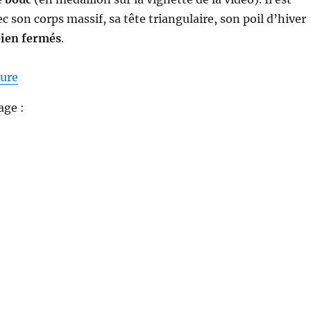
c son corps massif, sa tête triangulaire, son poil d’hiver
bien fermés
.
de « Video Chasse au chamois : l’approche en monta
ture
age :