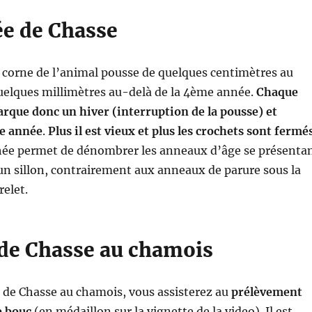
ée de Chasse
 corne de l’animal pousse de quelques centimètres au
uelques millimètres au-delà de la 4ème année.
Chaque
rque donc un hiver (interruption de la pousse) et
e année
.
Plus il est vieux et plus les crochets sont fermé
hée permet de dénombrer les anneaux d’âge se présenta
un sillon, contrairement aux anneaux de parure sous la
elet.
 de Chasse au chamois
 de Chasse au chamois, vous assisterez au
prélèvement
e bouc
(en médaillon sur la vignette de la video). Il est