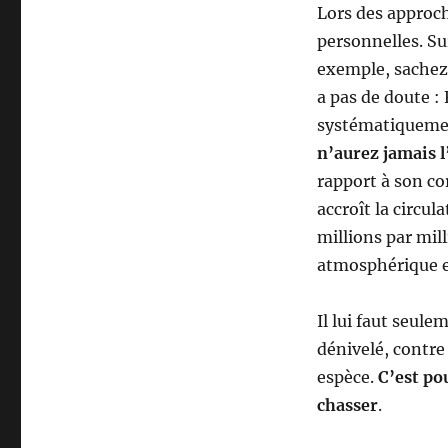
s
Lors des approch
:
personnelles. Su
l
exemple, sachez 
’
a
a pas de doute :
p
systématiquemen
p
n’aurez jamais l
r
o
rapport à son co
c
accroît la circul
h
millions par mill
e
e
atmosphérique e
n
m
Il lui faut seul
o
n
dénivelé, contr
t
espèce.
C’est pou
a
chasser
.
g
n