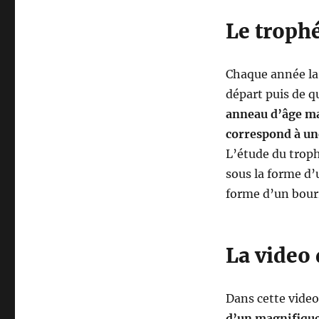
e
Le troph
Chaque année la
départ puis de q
anneau d’âge ma
correspond à un
L’étude du trop
sous la forme d’
forme d’un bourr
La video
Dans cette video
d’un magnifiqu