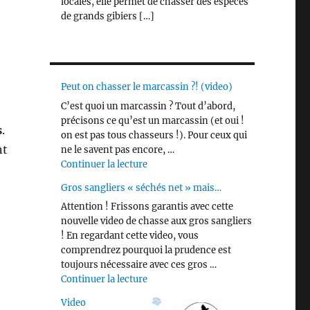
locales, elle permet de chasser des espèces
de grands gibiers […]
Peut on chasser le marcassin ?! (video)
C’est quoi un marcassin ? Tout d’abord,
précisons ce qu’est un marcassin (et oui !
s
.
on est pas tous chasseurs !). Pour ceux qui
nt
ne le savent pas encore, …
de « Peut on chasser le marcassin ?! 
Continuer la lecture
Gros sangliers « séchés net » mais…
Attention ! Frissons garantis avec cette
nouvelle video de chasse aux gros sangliers
! En regardant cette video, vous
comprendrez pourquoi la prudence est
toujours nécessaire avec ces gros …
de « Gros sangliers « séchés net » m
Continuer la lecture
Video