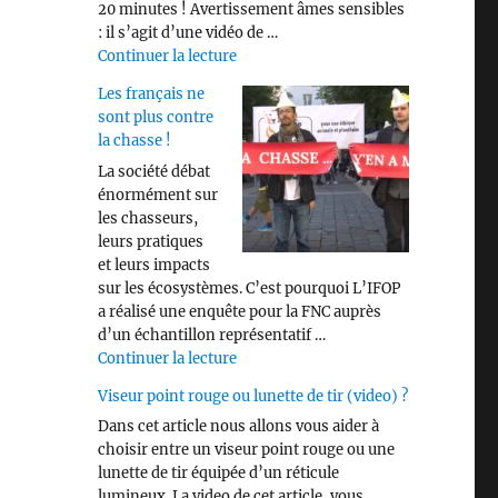
20 minutes ! Avertissement âmes sensibles
: il s’agit d’une vidéo de …
de « Savez vous identifier les différen
Continuer la lecture
Les français ne
sont plus contre
la chasse !
La société débat
énormément sur
les chasseurs,
leurs pratiques
et leurs impacts
sur les écosystèmes. C’est pourquoi L’IFOP
a réalisé une enquête pour la FNC auprès
d’un échantillon représentatif …
de « Les français ne sont plus contre 
Continuer la lecture
Viseur point rouge ou lunette de tir (video) ?
Dans cet article nous allons vous aider à
choisir entre un viseur point rouge ou une
lunette de tir équipée d’un réticule
lumineux. La video de cet article, vous …