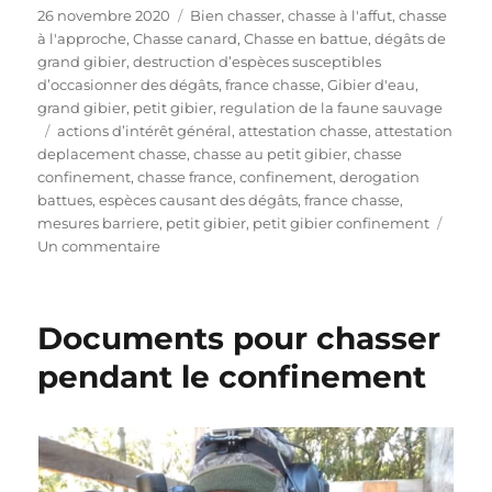
P
C
26 novembre 2020
Bien chasser
,
chasse à l'affut
,
chasse
u
a
à l'approche
,
Chasse canard
,
Chasse en battue
,
dégâts de
b
t
grand gibier
,
destruction d’espèces susceptibles
l
é
d’occasionner des dégâts
,
france chasse
,
Gibier d'eau
,
i
g
grand gibier
,
petit gibier
,
regulation de la faune sauvage
é
É
o
actions d’intérêt général
,
attestation chasse
,
attestation
l
t
r
deplacement chasse
,
chasse au petit gibier
,
chasse
e
i
i
confinement
,
chasse france
,
confinement
,
derogation
q
e
battues
,
espèces causant des dégâts
,
france chasse
,
u
s
mesures barriere
,
petit gibier
,
petit gibier confinement
e
s
Un commentaire
t
u
t
r
e
A
Documents pour chasser
s
t
t
pendant le confinement
e
s
t
a
t