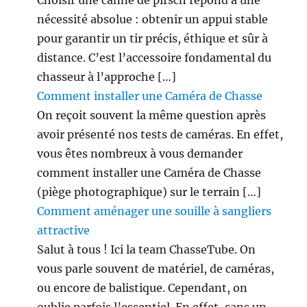
Choisir une canne de pirsch répond à une
f
i
nécessité absolue : obtenir un appui stable
n
pour garantir un tir précis, éthique et sûr à
e
distance. C’est l’accessoire fondamental du
m
e
chasseur à l’approche […]
n
Comment installer une Caméra de Chasse
t
On reçoit souvent la même question après
avoir présenté nos tests de caméras. En effet,
vous êtes nombreux à vous demander
comment installer une Caméra de Chasse
(piège photographique) sur le terrain […]
Comment aménager une souille à sangliers
attractive
Salut à tous ! Ici la team ChasseTube. On
vous parle souvent de matériel, de caméras,
ou encore de balistique. Cependant, on