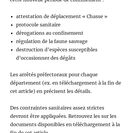
a
u
attestation de déplacement « Chasse »
p
protocole sanitaire
e
t
dérogations au confinement
i
régulation de la faune sauvage
t
destruction d’espèces susceptibles
g
i
d’occasionner des dégâts
b
i
Les arrêtés préfectoraux pour chaque
e
r
département (ex. en téléchargement à la fin de
,
cet article) en précisent les détails.
e
t
c
Des contraintes sanitaires assez strictes
.
devront être appliquées. Retrouvez les sur les
documents disponibles en téléchargement à la
fin de cet article.