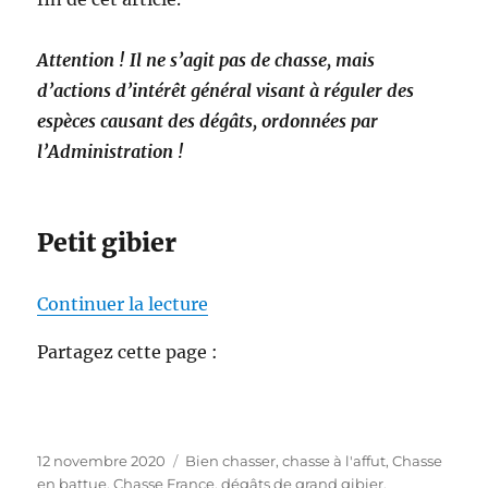
Attention ! Il ne s’agit pas de chasse, mais
d’actions d’intérêt général visant à réguler des
espèces causant des dégâts, ordonnées par
l’Administration !
Petit gibier
de « Documents pour chasser pe
Continuer la lecture
Partagez cette page :
P
C
12 novembre 2020
Bien chasser
,
chasse à l'affut
,
Chasse
u
a
en battue
,
Chasse France
,
dégâts de grand gibier
,