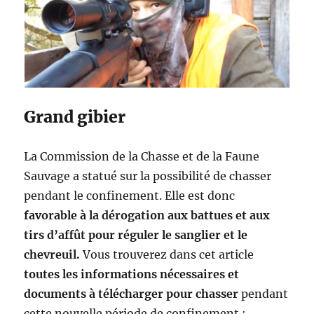
i
o
n
d
e
d
é
p
Grand gibier
l
a
c
La Commission de la Chasse et de la Faune
e
Sauvage a statué sur la possibilité de chasser
m
pendant le confinement. Elle est donc
e
n
favorable à la dérogation aux battues et aux
t
tirs d’affût pour réguler le sanglier et le
c
chevreuil.
Vous trouverez dans cet article
h
a
toutes les informations nécessaires et
s
documents à télécharger pour chasser
pendant
s
cette nouvelle période de confinement :
e