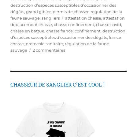
b
t
destruction d’espèces susceptibles d’occasionner des
l
é
dégâts
,
grand gibier
,
permis de chasser
,
regulation de la
i
g
É
faune sauvage
,
sangliers
attestation chasse
,
attestation
é
o
t
deplacement chasse
,
chasse confinement
,
chasse covid
,
l
r
i
chasse en battue
,
chasse france
,
confinement
,
destruction
e
i
q
d’espèces susceptibles d’occasionner des dégâts
,
france
e
u
chasse
,
protocole sanitaire
,
régulation de la faune
s
e
s
sauvage
2 commentaires
t
u
t
r
e
D
s
o
c
CHASSEUR DE SANGLIER C’EST COOL !
u
m
e
n
t
s
p
o