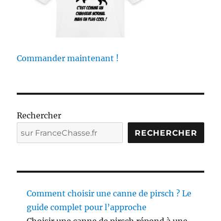
u
r
c
h
a
s
Commander maintenant !
s
e
r
p
e
Rechercher
n
d
RECHERCHER
a
n
t
l
e
c
Comment choisir une canne de pirsch ? Le
o
guide complet pour l’approche
n