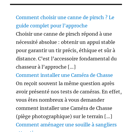
b
l
Comment choisir une canne de pirsch ? Le
e
a
guide complet pour l’approche
u
Choisir une canne de pirsch répond à une
x
nécessité absolue : obtenir un appui stable
c
h
pour garantir un tir précis, éthique et sûr à
a
distance. C’est l’accessoire fondamental du
s
chasseur à l’approche […]
s
e
Comment installer une Caméra de Chasse
u
On reçoit souvent la même question après
r
avoir présenté nos tests de caméras. En effet,
s
?
vous êtes nombreux à vous demander
comment installer une Caméra de Chasse
(piège photographique) sur le terrain […]
Comment aménager une souille à sangliers