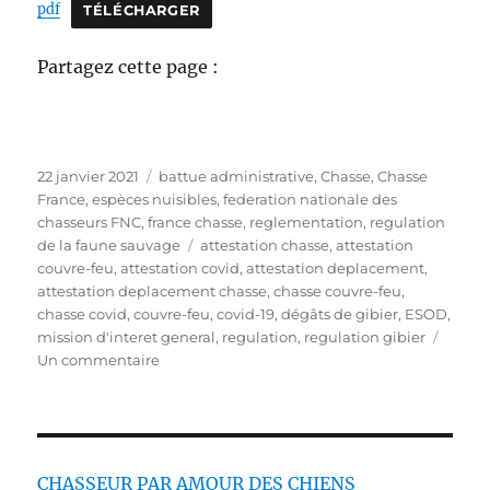
pdf
TÉLÉCHARGER
Partagez cette page :
P
C
22 janvier 2021
battue administrative
,
Chasse
,
Chasse
u
a
France
,
espèces nuisibles
,
federation nationale des
b
t
chasseurs FNC
,
france chasse
,
reglementation
,
regulation
l
é
É
de la faune sauvage
attestation chasse
,
attestation
i
g
t
couvre-feu
,
attestation covid
,
attestation deplacement
,
é
o
i
attestation deplacement chasse
,
chasse couvre-feu
,
l
r
q
chasse covid
,
couvre-feu
,
covid-19
,
dégâts de gibier
,
ESOD
,
e
i
u
mission d'interet general
,
regulation
,
regulation gibier
e
s
e
Un commentaire
s
u
t
r
t
L
e
e
s
c
CHASSEUR PAR AMOUR DES CHIENS