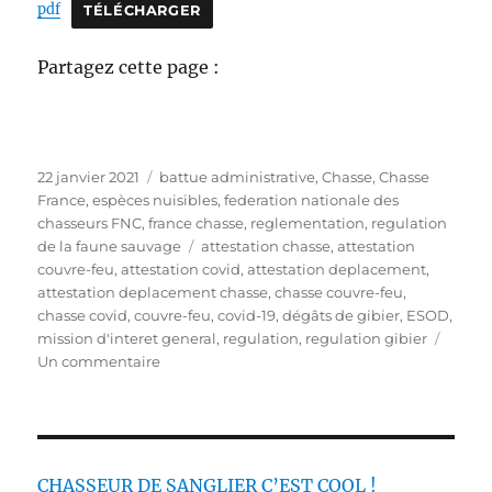
pdf
TÉLÉCHARGER
Partagez cette page :
P
C
22 janvier 2021
battue administrative
,
Chasse
,
Chasse
u
a
France
,
espèces nuisibles
,
federation nationale des
b
t
chasseurs FNC
,
france chasse
,
reglementation
,
regulation
l
é
É
de la faune sauvage
attestation chasse
,
attestation
i
g
t
couvre-feu
,
attestation covid
,
attestation deplacement
,
é
o
i
attestation deplacement chasse
,
chasse couvre-feu
,
l
r
q
chasse covid
,
couvre-feu
,
covid-19
,
dégâts de gibier
,
ESOD
,
e
i
u
mission d'interet general
,
regulation
,
regulation gibier
e
s
e
Un commentaire
s
u
t
r
t
L
e
e
s
c
CHASSEUR DE SANGLIER C’EST COOL !