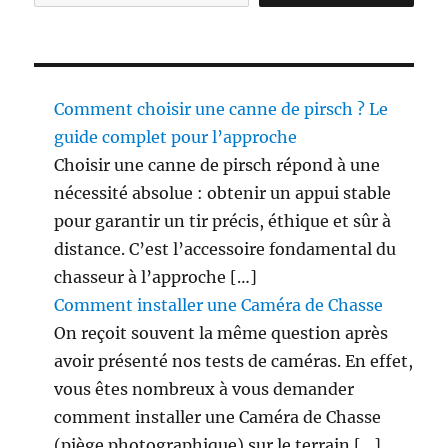
b
l
e
a
u
Comment choisir une canne de pirsch ? Le
x
guide complet pour l’approche
c
Choisir une canne de pirsch répond à une
h
a
nécessité absolue : obtenir un appui stable
s
pour garantir un tir précis, éthique et sûr à
s
distance. C’est l’accessoire fondamental du
e
u
chasseur à l’approche […]
r
Comment installer une Caméra de Chasse
s
On reçoit souvent la même question après
?
avoir présenté nos tests de caméras. En effet,
vous êtes nombreux à vous demander
comment installer une Caméra de Chasse
(piège photographique) sur le terrain […]