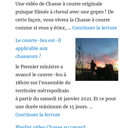
Une vidéo de Chasse à courre originale
puisque filmée à cheval avec une gopro ! De
cette façon, vous vivrez la Chasse à courre
de «
comme si vous y étiez, …
Continuer la lecture
Le couvre-feu est-il
applicable aux
chasseurs ?
le Premier ministre a
avancé le couvre-feu à
18h00 sur l’ensemble du
territoire métropolitain
à partir du samedi 16 janvier 2021. Et ce pour
une durée minimum de 15 jours. …
de « Le couvre-feu est-il appl
Continuer la lecture
Playlist video Chasse au canard