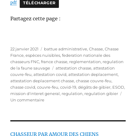
pdf
TÉLÉCHARGER
Partagez cette page :
P
C
22 janvier 2021
battue administrative
,
Chasse
,
Chasse
u
a
France
,
espèces nuisibles
,
federation nationale des
b
t
chasseurs FNC
,
france chasse
,
reglementation
,
regulation
l
é
É
de la faune sauvage
attestation chasse
,
attestation
i
g
t
couvre-feu
,
attestation covid
,
attestation deplacement
,
é
o
i
attestation deplacement chasse
,
chasse couvre-feu
,
l
r
q
chasse covid
,
couvre-feu
,
covid-19
,
dégâts de gibier
,
ESOD
,
e
i
u
mission d'interet general
,
regulation
,
regulation gibier
e
s
e
Un commentaire
s
u
t
r
t
L
e
e
s
c
CHASSEUR PAR AMOUR DES CHIENS