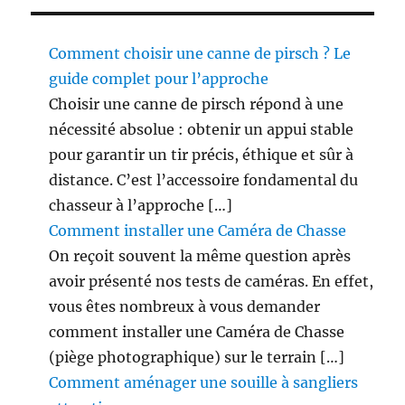
b
l
Comment choisir une canne de pirsch ? Le
e
a
guide complet pour l’approche
u
Choisir une canne de pirsch répond à une
x
nécessité absolue : obtenir un appui stable
c
h
pour garantir un tir précis, éthique et sûr à
a
distance. C’est l’accessoire fondamental du
s
chasseur à l’approche […]
s
e
Comment installer une Caméra de Chasse
u
On reçoit souvent la même question après
r
avoir présenté nos tests de caméras. En effet,
s
?
vous êtes nombreux à vous demander
comment installer une Caméra de Chasse
(piège photographique) sur le terrain […]
Comment aménager une souille à sangliers