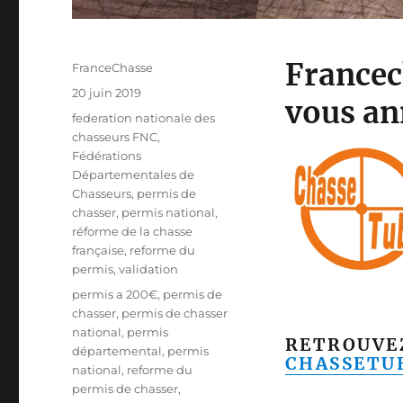
Francec
A
FranceChasse
u
P
20 juin 2019
vous an
t
u
C
federation nationale des
e
b
a
chasseurs FNC
,
u
l
t
Fédérations
r
i
é
Départementales de
é
g
Chasseurs
,
permis de
l
o
chasser
,
permis national
,
e
r
réforme de la chasse
i
française
,
reforme du
e
permis
,
validation
s
É
permis a 200€
,
permis de
t
chasser
,
permis de chasser
i
national
,
permis
RETROUVE
q
départemental
,
permis
CHASSETU
u
national
,
reforme du
e
permis de chasser
,