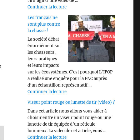
: il s’agit d’une vidéo de …
de « Savez vous identifier les différen
Continuer la lecture
Les français ne
sont plus contre
la chasse !
La société débat
énormément sur
les chasseurs,
leurs pratiques
et leurs impacts
s
sur les écosystèmes. C’est pourquoi L’IFOP
a réalisé une enquête pour la FNC auprès
d’un échantillon représentatif …
de « Les français ne sont plus contre 
Continuer la lecture
Viseur point rouge ou lunette de tir (video) ?
Dans cet article nous allons vous aider à
choisir entre un viseur point rouge ou une
lunette de tir équipée d’un réticule
lumineux. La video de cet article, vous …
de « Viseur point rouge ou lunette de 
Continuer la lecture