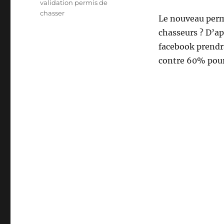
t
validation permis de
t
chasser
Le nouveau permi
e
chasseurs ? D’ap
s
facebook prendra
contre 60% pour