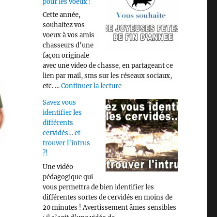
pour les voeux !
Cette année,
souhaitez vos
voeux à vos amis
chasseurs d’une
façon originale
avec une video de chasse, en partageant ce
lien par mail, sms sur les réseaux sociaux,
de « Video « CHASSE » pour les
etc. …
Continuer la lecture
Savez vous
identifier les
différents
cervidés… et
trouver l’intrus
?!
Une vidéo
pédagogique qui
vous permettra de bien identifier les
différentes sortes de cervidés en moins de
20 minutes ! Avertissement âmes sensibles