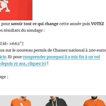
I
pour
savoir tout ce qui change
cette année puis
VOTEZ
es résultats du sondage :
l id= »662″]
lus sur le nouveau permis de Chasser national à 200 euro
icle
. Et pour
comprendre pourquoi il a mis fin à un vol
 depuis 19 ans, cliquez ici
!
age :