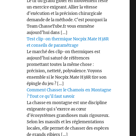
Le tir du grand gibier en mouvement reste
un exercice exigeant. Allier la vitesse
d’exécution et la précision chirurgicale
demande de la méthode. C’est pourquoi la
Team ChasseTube.fr vous emmène
aujourd’hui dans […]
Test clip-on thermique Nocpix Mate H38R
et conseils de paramétrage
Le marché des clip-on thermiques est
aujourd’hui saturé de références
promettant toutes la même chose :
précision, netteté, polyvalence. Voyons
ensemble si le Nocpix Mate H38R tire son
épingle du jeu ? […]
Comment Chasser le Chamois en Montagne
? Tout ce qu’il faut savoir
La chasse en montagne est une discipline
exigeante qui s’exerce au cœur
d’écosystèmes grandioses mais rigoureux.
Selon les massifs et les réglementations
locales, elle permet de chasser des espèces
de grands gibiers […]